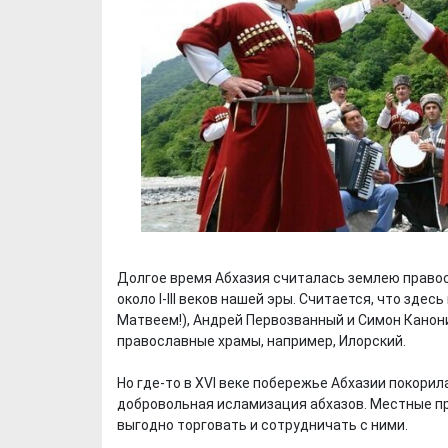
Долгое время Абхазия считалась землею правос
около I-III веков нашей эры. Считается, что зд
Матвеем!), Андрей Первозванный и Симон Канони
православные храмы, например, Илорский.
Но где-то в XVI веке побережье Абхазии покори
добровольная исламизация абхазов. Местные пр
выгодно торговать и сотрудничать с ними.