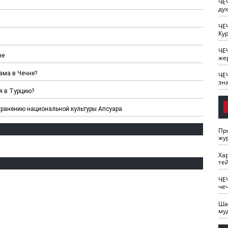
ЧЕ
ду
ЧЕ
Кур
ЧЕ
не
же
ама в Чечне?
ЧЕ
зн
я в Турцию?
хранению национальной культуры Апсуара
Пр
жу
Ха
те
ЧЕ
че
Ша
му