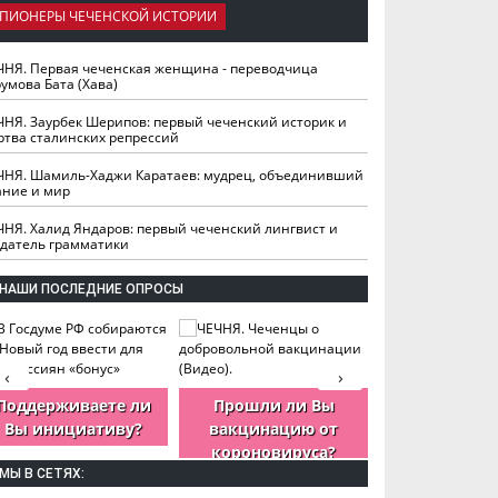
ПИОНЕРЫ ЧЕЧЕНСКОЙ ИСТОРИИ
ЧНЯ. Первая чеченская женщина - переводчица
умова Бата (Хава)
ЧНЯ. Заурбек Шерипов: первый чеченский историк и
ртва сталинских репрессий
ЧНЯ. Шамиль-Хаджи Каратаев: мудрец, объединивший
ание и мир
ЧНЯ. Халид Яндаров: первый чеченский лингвист и
здатель грамматики
НАШИ ПОСЛЕДНИЕ ОПРОСЫ
‹
›
Поддерживаете ли
Прошли ли Вы
Как Вы оцен
Вы инициативу?
вакцинацию от
деятельность
короновируса?
ЧР?
МЫ В СЕТЯХ: