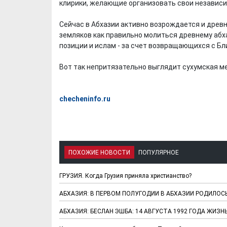
клирики, желающие организовать свои независ
Сейчас в Абхазии активно возрождается и древн
земляков как правильно молиться древнему абх
позиции и ислам - за счет возвращающихся с Б
Вот так непритязательно выглядит сухумская м
checheninfo.ru
Х. Гапураев. Капкан
ЧЕЧНЯ. А. Ту
для Зелимхана (Отр.
"Зелимх
ПОХОЖИЕ НОВОСТИ
ПОПУЛЯРНОЕ
из романа «1овда»)
(Отрыво
ГРУЗИЯ. Когда Грузия приняла христианство?
АБХАЗИЯ: В ПЕРВОМ ПОЛУГОДИИ В АБХАЗИИ РОДИЛОСЬ
АБХАЗИЯ: БЕСЛАН ЭШБА: 14 АВГУСТА 1992 ГОДА ЖИЗН