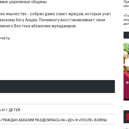
Лу
имые церковные общины.
мы
ее язычество - собран даже совет жрецов, которые учат
«Т
ми
азскому богу Анцва. Понемногу восстанавливает свои
до
лижнего Востока абхазских мухаджиров.
ечеть:
гузов.
ЧЕЧНЯ. Обарг Варин
ЧЕЧНЯ. Хьаьжин
ан"
илли
мурд - обарг Вара
в
к)
 611 ДЕТЕЙ
Ь ГРАЖДАН АБХАЗИИ РАЗДЕЛИЛАСЬ НА «ДО» И «ПОСЛЕ» ВОЙНЫ