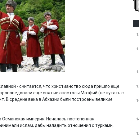
1
1
1
1
лавной - считается, что христианство сюда пришло еще
есь проповедовали еще святые апостолы Матфий (не путать с
т. В средние века в Абхазии были построены великие
1
1
ла Османская империя. Началась постепенная
инимали ислам, дабы наладить отношения с турками,
1