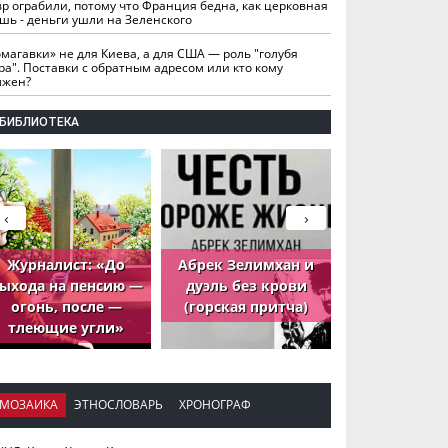
вр ограбили, потому что Франция бедна, как церковная
шь - деньги ушли на Зеленского
омагавки» не для Киева, а для США — роль "голубя
ра". Поставки с обратным адресом или кто кому
лжен?
БИБЛИОТЕКА
‹
›
Журналист: «До
Абрек Зелимхан и
Абрек Зели
ыхода на пенсию —
дуэль без крови
петух, ко
огонь, после —
(горская притча)
принёс де
тлеющие угли»
МОЗАИКА
ЭТНОСЛОВАРЬ
ХРОНОГРАФ