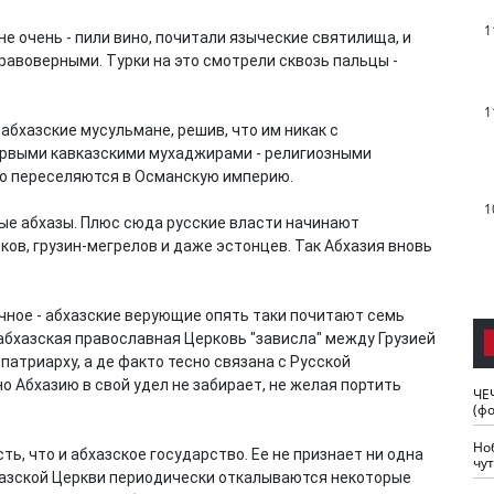
1
не очень - пили вино, почитали языческие святилища, и
правоверными. Турки на это смотрели сквозь пальцы -
1
 абхазские мусульмане, решив, что им никак с
ервыми кавказскими мухаджирами - религиозными
во переселяются в Османскую империю.
1
ые абхазы. Плюс сюда русские власти начинают
ков, грузин-мегрелов и даже эстонцев. Так Абхазия вновь
чное - абхазские верующие опять таки почитают семь
 абхазская православная Церковь "зависла" между Грузией
патриарху, а де факто тесно связана с Русской
 Абхазию в свой удел не забирает, не желая портить
ЧЕ
(ф
Но
ть, что и абхазское государство. Ее не признает ни одна
чу
хазской Церкви периодически откалываются некоторые