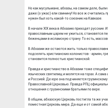
Но как мусульмане, абхазы, на самом деле, были 
даже (о ужас) ели свинину! Но все ж считались 
нужен был хоть какой-то союзник на Кавказе.
В начале XIX века в Абхазию приходят русские. И
православным царем не ужиться, становятся п
беженцами в исламскую страну. То есть, массо
В Абхазии же остаются жить только православн
подселять христианских колонистов - армян, гре
становится полностью христианской.
Правда и христианство в Абхазии тоже специфи
языческих святилищ и молятся на горах. А сама
и Россией. Де юре она подчиняется грузинскому 
Православной Церковью. Правда РПЦ официально
отношения с грузинскими братьями по вере.
В общем, абхазскую Церковь постигла та же учас
поместная Церковь мира. Да еще и от самой аб