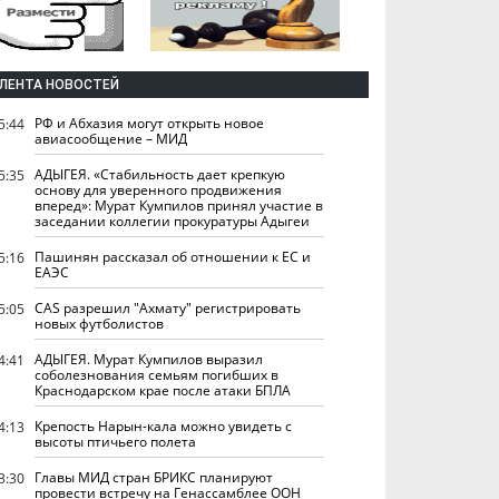
ЛЕНТА НОВОСТЕЙ
РФ и Абхазия могут открыть новое
5:44
авиасообщение – МИД
АДЫГЕЯ. «Стабильность дает крепкую
5:35
основу для уверенного продвижения
вперед»: Мурат Кумпилов принял участие в
заседании коллегии прокуратуры Адыгеи
Пашинян рассказал об отношении к ЕС и
5:16
ЕАЭС
CAS разрешил "Ахмату" регистрировать
5:05
новых футболистов
АДЫГЕЯ. Мурат Кумпилов выразил
4:41
соболезнования семьям погибших в
Краснодарском крае после атаки БПЛА
Крепость Нарын-кала можно увидеть с
4:13
высоты птичьего полета
Главы МИД стран БРИКС планируют
3:30
провести встречу на Генассамблее ООН