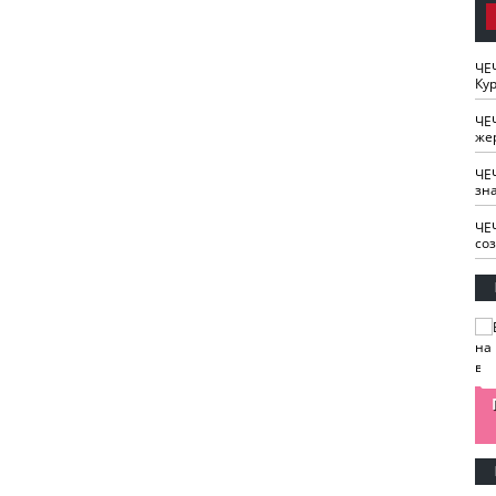
ЧЕ
Кур
ЧЕ
же
ЧЕ
зн
ЧЕ
со
изайн
Одобряете ли вы
Нужна ли "хартия
Ахмат"
антитабачный
ответственного
законопроект?
блогера"?