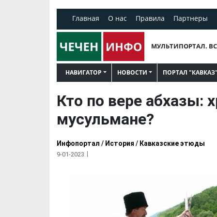
Главная
О нас
Правила
Партнеры
МУЛЬТИПОРТАЛ. ВС
НАВИГАТОР
НОВОСТИ
ПОРТАЛ "КАВКАЗ
Кто по вере абхазы: 
мусульмане?
Инфопортал
/
История
/
Кавказские этюды
9-01-2023