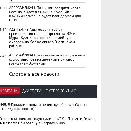
АЗЕРБАЙДЖАН. Пашинян раскритиковал
1:50
Россию. Уйдет ли РЖД из Армении?
Южный Кавказ не будет плацдармом для
США
АДЫГЕЯ. «В Адыгее за пять лет
1:12
производство сыров выросло на 70%»:
Мурат Кумпилов посетил семейную
сыроварню Деркачевых в Гиагинском
районе
АЗЕРБАЙДЖАН. Бакинский апелляционный
0:27
суд оставил без изменений приговор
гражданам Армении
Смотреть все новости
НАМЕДНИ
ДИАСПОРА
ЭКСПРЕСС-ИНФО
ЧНЯ. В Гордали открыли чеченскую боевую башню
ото-видео репортаж)
белевская премия - наука или шоу? Как Трамп и Гитлер
ть не получили главную награду мира