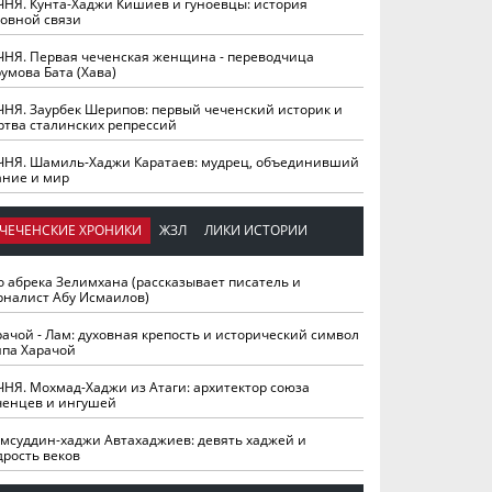
ЧНЯ. Кунта-Хаджи Кишиев и гуноевцы: история
ховной связи
ЧНЯ. Первая чеченская женщина - переводчица
умова Бата (Хава)
ЧНЯ. Заурбек Шерипов: первый чеченский историк и
ртва сталинских репрессий
ЧНЯ. Шамиль-Хаджи Каратаев: мудрец, объединивший
ание и мир
ЧЕЧЕНСКИЕ ХРОНИКИ
ЖЗЛ
ЛИКИ ИСТОРИИ
о абрека Зелимхана (рассказывает писатель и
рналист Абу Исмаилов)
рачой - Лам: духовная крепость и исторический символ
йпа Харачой
ЧНЯ. Мохмад-Хаджи из Атаги: архитектор союза
ченцев и ингушей
мсуддин-хаджи Автахаджиев: девять хаджей и
дрость веков