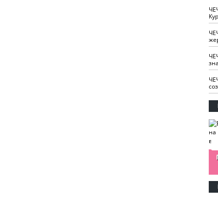
ЧЕ
Кур
ЧЕ
же
ЧЕ
зн
ЧЕ
со
изайн
Одобряете ли вы
Нужна ли "хартия
Ахмат"
антитабачный
ответственного
законопроект?
блогера"?