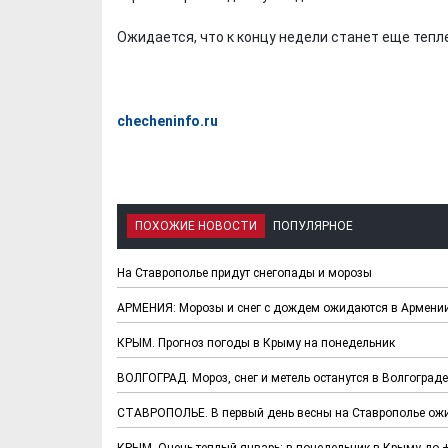
Ожидается, что к концу недели станет еще тепл
checheninfo.ru
ПОХОЖИЕ НОВОСТИ
ПОПУЛЯРНОЕ
На Ставрополье придут снегопады и морозы
АРМЕНИЯ: Морозы и снег с дождем ожидаются в Армени
КРЫМ. Прогноз погоды в Крыму на понедельник
ВОЛГОГРАД. Мороз, снег и метель останутся в Волгоград
СТАВРОПОЛЬЕ. В первый день весны на Ставрополье ожи
КРЫМ. Очень теплый январь: в понедельник в Крыму до 