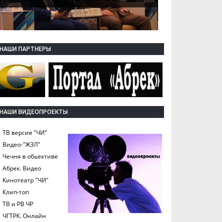
НАШИ ПАРТНЕРЫ
НАШИ ВИДЕОПРОЕКТЫ
ТВ версия "ЧИ"
Видео-"ЖЗЛ"
Чечня в обьективе
Абрек. Видео
Кинотеатр "ЧИ"
Клип-топ
ТВ и РВ ЧР
ЧГТРК. Онлайн