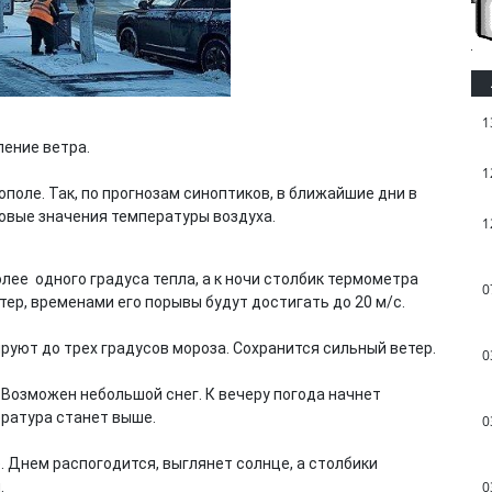
1
ление ветра.
1
поле. Так, по прогнозам синоптиков, в ближайшие дни в
совые значения температуры воздуха.
1
лее одного градуса тепла, а к ночи столбик термометра
0
тер, временами его порывы будут достигать до 20 м/с.
руют до трех градусов мороза. Сохранится сильный ветер.
0
 Возможен небольшой снег. К вечеру погода начнет
ература станет выше.
0
 Днем распогодится, выглянет солнце, а столбики
.
0