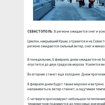
СЕВАСТОПОЛЬ.
В регионе ожидается снег и уси
Циклон, накрывший Крым, отразится и на Севасто
регионе ожидаются сильный ветер, снег и мину
В понедельник, 6 февраля, днем ожидается не бо
опустится до двух градусов мороза. Усилится ве
Во вторник станет еще холоднее. Днем прогнози
8 февраля днем будет также морозно и ветрено.
налаживаться, ветер стихнет, а ощутимая темп
С четверга прогнозируют небольшое потепление.
термометров поднимутся до плюсовых значений