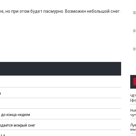
ее, но при этом будет пасмурно. Возможен небольшой снег.
0
0
0
и
ЧЕ
(ф
Но
чу
е до конца недели
Лу
дается мокрый снег
мы
+14