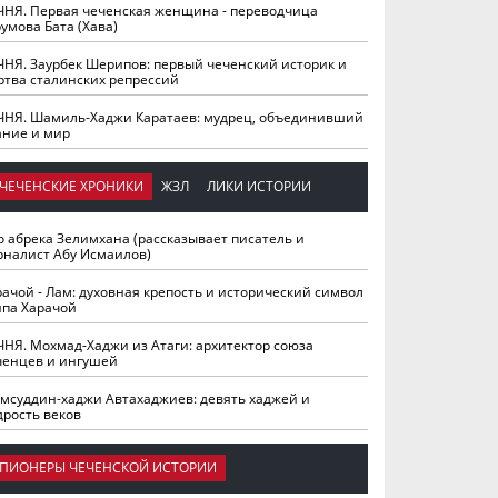
ЧНЯ. Первая чеченская женщина - переводчица
умова Бата (Хава)
ЧНЯ. Заурбек Шерипов: первый чеченский историк и
ртва сталинских репрессий
ЧНЯ. Шамиль-Хаджи Каратаев: мудрец, объединивший
ание и мир
ЧЕЧЕНСКИЕ ХРОНИКИ
ЖЗЛ
ЛИКИ ИСТОРИИ
о абрека Зелимхана (рассказывает писатель и
рналист Абу Исмаилов)
рачой - Лам: духовная крепость и исторический символ
йпа Харачой
ЧНЯ. Мохмад-Хаджи из Атаги: архитектор союза
ченцев и ингушей
мсуддин-хаджи Автахаджиев: девять хаджей и
дрость веков
ПИОНЕРЫ ЧЕЧЕНСКОЙ ИСТОРИИ