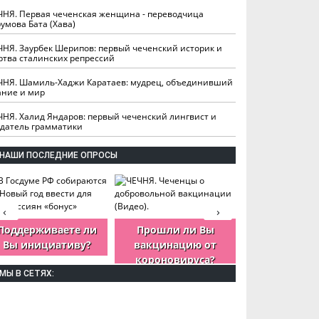
ЧНЯ. Первая чеченская женщина - переводчица
умова Бата (Хава)
ЧНЯ. Заурбек Шерипов: первый чеченский историк и
ртва сталинских репрессий
ЧНЯ. Шамиль-Хаджи Каратаев: мудрец, объединивший
ание и мир
ЧНЯ. Халид Яндаров: первый чеченский лингвист и
здатель грамматики
НАШИ ПОСЛЕДНИЕ ОПРОСЫ
‹
›
Поддерживаете ли
Прошли ли Вы
Как Вы оцен
Вы инициативу?
вакцинацию от
деятельность
короновируса?
ЧР?
МЫ В СЕТЯХ: