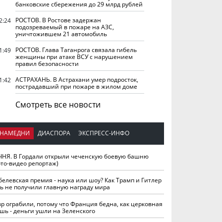
банковские сбережения до 29 млрд рублей
РОСТОВ. В Ростове задержан
2:24
подозреваемый в пожаре на АЗС,
уничтожившем 21 автомобиль
РОСТОВ. Глава Таганрога связала гибель
1:49
женщины при атаке ВСУ с нарушением
правил безопасности
АСТРАХАНЬ. В Астрахани умер подросток,
1:42
пострадавший при пожаре в жилом доме
Смотреть все новости
НАМЕДНИ
ДИАСПОРА
ЭКСПРЕСС-ИНФО
ЧНЯ. В Гордали открыли чеченскую боевую башню
ото-видео репортаж)
белевская премия - наука или шоу? Как Трамп и Гитлер
ть не получили главную награду мира
вр ограбили, потому что Франция бедна, как церковная
шь - деньги ушли на Зеленского