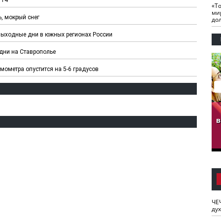
«Т
ми
ь, мокрый снег
до
выходные дни в южных регионах России
дни на Ставрополье
мометра опустится на 5-6 градусов
гузов.
ЧЕЧНЯ. Обарг Варин
ЧЕЧНЯ. Хьаьжин
ан"
илли
мурд - обарг Вара
в
к)
ЧЕ
ду