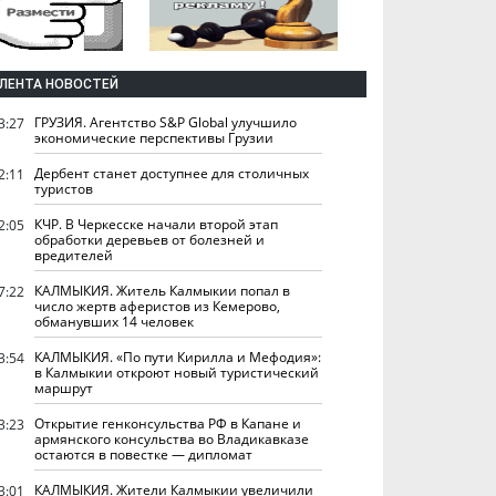
ЛЕНТА НОВОСТЕЙ
ГРУЗИЯ. Агентство S&P Global улучшило
3:27
экономические перспективы Грузии
Дербент станет доступнее для столичных
2:11
туристов
КЧР. В Черкесске начали второй этап
2:05
обработки деревьев от болезней и
вредителей
КАЛМЫКИЯ. Житель Калмыкии попал в
7:22
число жертв аферистов из Кемерово,
обманувших 14 человек
КАЛМЫКИЯ. «По пути Кирилла и Мефодия»:
3:54
в Калмыкии откроют новый туристический
маршрут
Открытие генконсульства РФ в Капане и
3:23
армянского консульства во Владикавказе
остаются в повестке — дипломат
КАЛМЫКИЯ. Жители Калмыкии увеличили
3:01