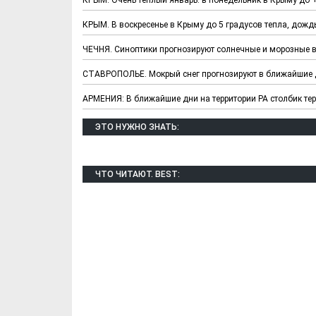
КРЫМ. В воскресенье в Крыму до 5 градусов тепла, дожд
ЧЕЧНЯ. Синоптики прогнозируют солнечные и морозные 
СТАВРОПОЛЬЕ. Мокрый снег прогнозируют в ближайшие 
АРМЕНИЯ: В ближайшие дни на территории РА столбик тер
ЭТО НУЖНО ЗНАТЬ:
Х. Гапураев. Капкан
ЧЕЧНЯ. А. Ту
для Зелимхана (Отр.
"Зелимх
ЧТО ЧИТАЮТ. BEST:
из романа «1овда»)
(Отрыво