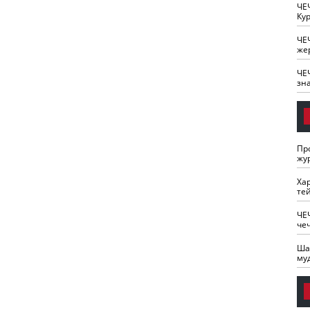
ЧЕ
Кур
ЧЕ
же
ЧЕ
зн
Пр
жу
Ха
те
ЧЕ
че
Ша
му