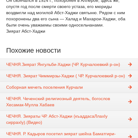
Он скончался в 1924 г., похоронен в Аллерое, здесь же,
спустя год после смерти своего устаза, его мюриды
воздвигли над могилой Абст-Хаджи святыню. Рядом с ним
похоронены два его сына — Халад и Махарои-Хаджи, оба
были очень уважаемы своими односельчанами.
Зиярат Абст-Хаджи
Похожие новости
ЧЕЧНЯ.Зиярат Янгульби-Хаджи (ЧР. Курчалоевкий р-он)
ЧЕЧНЯ. Зиярат Чиммирзы-Хаджи ( ЧР. Курчалоевкий р-он)
Соборная мечеть поселения Курчали
ЧЕЧНЯ. Чеченский религиозный деятель, богослов
Хесамак-Мулла Хабаев
ЧЕЧНЯ. Зияраты ЧР. Абст-Хаджи (къаддасаЛлахIу
сиррахIу).(Видео)
ЧЕЧНЯ. Р. Кадыров посетил зиярат шейха Баматгири-