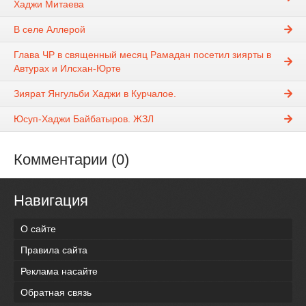
Хаджи Митаева
В селе Аллерой
Глава ЧР в священный месяц Рамадан посетил зиярты в
Автурах и Илсхан-Юрте
Зиярат Янгульби Хаджи в Курчалое.
Юсуп-Хаджи Байбатыров. ЖЗЛ
Комментарии (0)
Навигация
О сайте
Правила сайта
Реклама насайте
Обратная связь