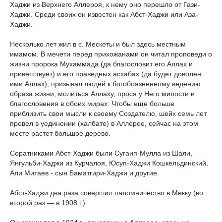
Хаджи из Верхнего Аллероя, к нему оно перешло от Гази-
Хаджи. Среди своих он известен как Абст-Хаджи или Аза-
Хаджи.
Несколько лет жил в с. Мескеты и был здесь местным
имамом. В мечети перед прихожанами он читал проповеди о
жизни пророка Мухаммада (да благословит его Аллах и
приветствует) и его праведных асхабах (да будет доволен
ими Аллах), призывал людей к богобоязненному ведению
образа жизни, молиться Аллаху, прося у Него милости и
благословения в обоих мирах. Чтобы еще больше
приблизить свои мысли к своему Создателю, шейх семь лет
провел в уединении (халбате) в Аллерое, сейчас на этом
месте растет большое дерево.
Соратниками Абст-Хаджи были Сугаип-Мулла из Шали,
Янгульби-Хаджи из Курчалоя, Юсуп-Хаджи Кошкельдинский,
Али Митаев - сын Баматгири-Хаджи и другие.
Абст-Хаджи два раза совершил паломничество в Мекку (во
второй раз — в 1908 г.)