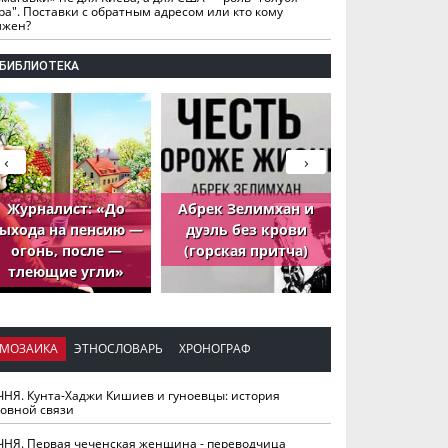
ра". Поставки с обратным адресом или кто кому
лжен?
БИБЛИОТЕКА
‹
›
Журналист: «До
Абрек Зелимхан и
Абрек Зели
ыхода на пенсию —
дуэль без крови
петух, ко
огонь, после —
(горская притча)
принёс де
тлеющие угли»
МОЗАИКА
ЭТНОСЛОВАРЬ
ХРОНОГРАФ
ЧНЯ. Кунта-Хаджи Кишиев и гуноевцы: история
ховной связи
ЧНЯ. Первая чеченская женщина - переводчица