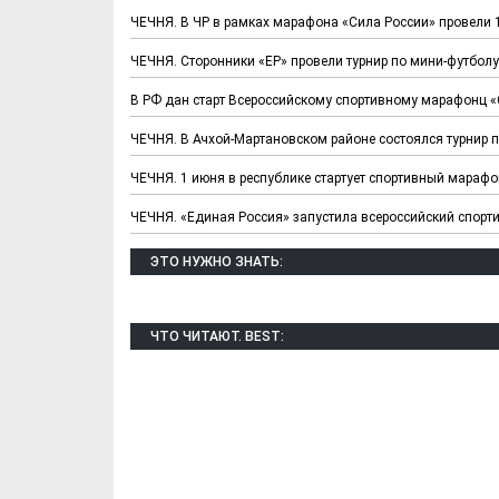
ЧЕЧНЯ. В ЧР в рамках марафона «Сила России» провели 
ЧЕЧНЯ. Сторонники «ЕР» провели турнир по мини-футболу
В РФ дан старт Всероссийскому спортивному марафонц «
ЧЕЧНЯ. В Ачхой-Мартановском районе состоялся турнир 
ЧЕЧНЯ. 1 июня в республике стартует спортивный марафо
ЧЕЧНЯ. «Единая Россия» запустила всероссийский спор
Х. Гапураев. Капкан
ЧЕЧНЯ. А. Ту
для Зелимхана (Отр.
"Зелимх
ЭТО НУЖНО ЗНАТЬ:
из романа «1овда»)
(Отрыво
ЧТО ЧИТАЮТ. BEST: