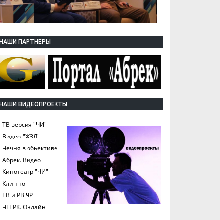
НАШИ ПАРТНЕРЫ
НАШИ ВИДЕОПРОЕКТЫ
ТВ версия "ЧИ"
Видео-"ЖЗЛ"
Чечня в обьективе
Абрек. Видео
Кинотеатр "ЧИ"
Клип-топ
ТВ и РВ ЧР
ЧГТРК. Онлайн