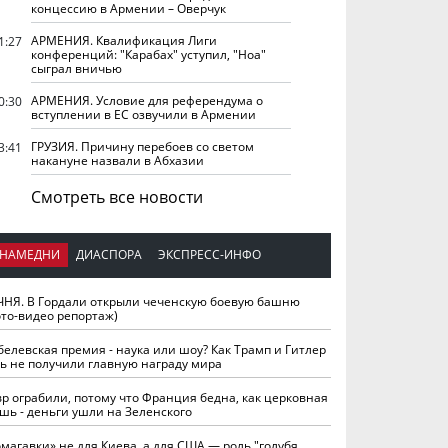
концессию в Армении – Оверчук
АРМЕНИЯ. Квалификация Лиги
1:27
конференций: "Карабах" уступил, "Ноа"
сыграл вничью
АРМЕНИЯ. Условие для референдума о
0:30
вступлении в ЕС озвучили в Армении
ГРУЗИЯ. Причину перебоев со светом
3:41
накануне назвали в Абхазии
Смотреть все новости
НАМЕДНИ
ДИАСПОРА
ЭКСПРЕСС-ИНФО
ЧНЯ. В Гордали открыли чеченскую боевую башню
ото-видео репортаж)
белевская премия - наука или шоу? Как Трамп и Гитлер
ть не получили главную награду мира
вр ограбили, потому что Франция бедна, как церковная
шь - деньги ушли на Зеленского
омагавки» не для Киева, а для США — роль "голубя