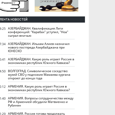
ЛЕНТА НОВОСТЕЙ
АЗЕРБАЙДЖАН. Квалификация Лиги
8:25
конференций: "Карабах" уступил, "Ноа"
сыграл вничью
АЗЕРБАЙДЖАН. Ильхам Алиев назначил
7:34
нового постпреда Азербайджана при
ЮНЕСКО
АЗЕРБАЙДЖАН. Какую роль играет Россия в
6:41
экономиках республик Южного Кавказа?
ВОЛГОГРАД. Символическое соседство:
4:50
музей СВО у подножия Мамаева кургана
откроют до конца года
АРМЕНИЯ. Какую роль играет Россия в
2:12
экономиках республик Южного Кавказа?
АРМЕНИЯ. Вопросы сотрудничества между
1:40
РФ и Арменией обсудили Матвиенко и
Рубинян
АРМЕНИЯ. Россия готова продолжать
1:29