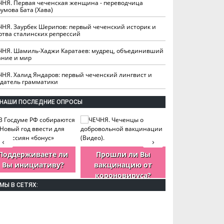
ЧНЯ. Первая чеченская женщина - переводчица
умова Бата (Хава)
ЧНЯ. Заурбек Шерипов: первый чеченский историк и
ртва сталинских репрессий
ЧНЯ. Шамиль-Хаджи Каратаев: мудрец, объединивший
ание и мир
ЧНЯ. Халид Яндаров: первый чеченский лингвист и
здатель грамматики
НАШИ ПОСЛЕДНИЕ ОПРОСЫ
‹
›
Поддерживаете ли
Прошли ли Вы
Как Вы оцен
Вы инициативу?
вакцинацию от
деятельность
короновируса?
ЧР?
МЫ В СЕТЯХ: