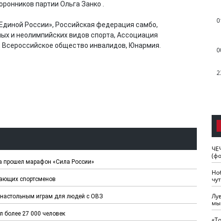
ронников партии Ольга Занко .
0
Единой России», Российская федерация самбо,
ых и неолимпийских видов спорта, Ассоциация
 Всероссийское общество инвалидов, Юнармия.
0
2
ЧЕ
(ф
а прошел марафон «Сила России»
Но
чу
нающих спортсменов
Лу
о настольным играм для людей с ОВЗ
мы
 более 27 000 человек
«Т