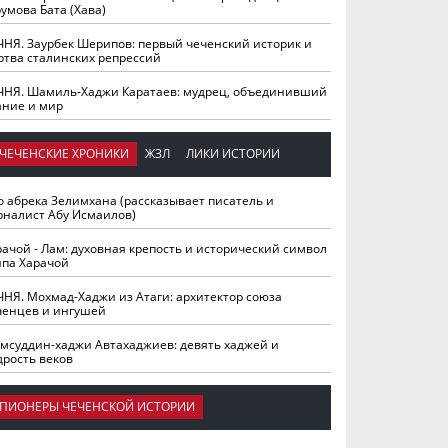
умова Бата (Хава)
ЧНЯ. Заурбек Шерипов: первый чеченский историк и
ртва сталинских репрессий
ЧНЯ. Шамиль-Хаджи Каратаев: мудрец, объединивший
ание и мир
ЧЕЧЕНСКИЕ ХРОНИКИ
ЖЗЛ
ЛИКИ ИСТОРИИ
о абрека Зелимхана (рассказывает писатель и
рналист Абу Исмаилов)
рачой - Лам: духовная крепость и исторический символ
йпа Харачой
ЧНЯ. Мохмад-Хаджи из Атаги: архитектор союза
ченцев и ингушей
мсуддин-хаджи Автахаджиев: девять хаджей и
дрость веков
ПИОНЕРЫ ЧЕЧЕНСКОЙ ИСТОРИИ