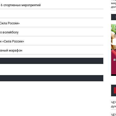
ми
16 спортивных мероприятий
до
Сила России»
по волейболу
н «Сила России»
тивный марафон
гузов.
ЧЕЧНЯ. Обарг Варин
ЧЕЧНЯ. Хьаьжин
ан"
илли
мурд - обарг Вара
в
к)
ЧЕ
ду
ЧЕ