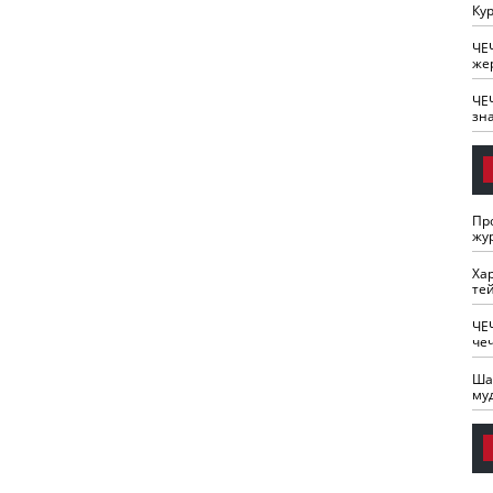
Кур
ЧЕ
же
ЧЕ
зн
Пр
жу
Ха
те
ЧЕ
че
Ша
му