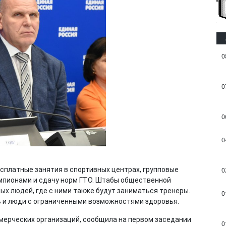
0
0
0
0
есплатные занятия в спортивных центрах, групповые
0
емпионами и сдачу норм ГТО. Штабы общественной
х людей, где с ними также будут заниматься тренеры.
0
ь и люди с ограниченными возможностями здоровья.
ерческих организаций, сообщила на первом заседании
0