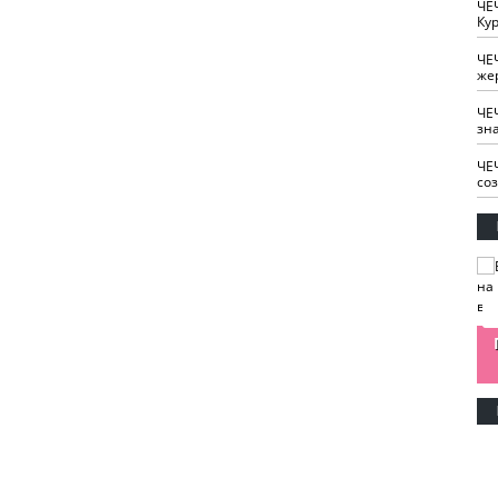
ЧЕ
Кур
ЧЕ
же
ЧЕ
зн
ЧЕ
со
изайн
Одобряете ли вы
Нужна ли "хартия
Ахмат"
антитабачный
ответственного
законопроект?
блогера"?