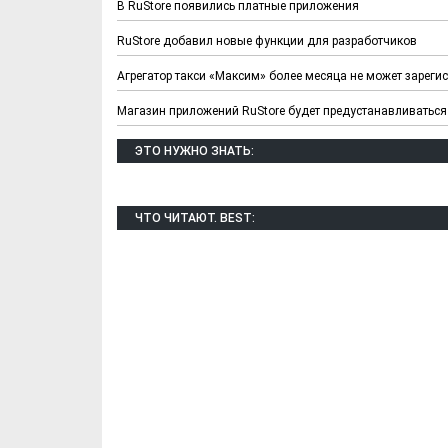
В RuStore появились платные приложения
RuStore добавил новые функции для разработчиков
Агрегатор такси «Максим» более месяца не может зарегис
Магазин приложений RuStore будет предустанавливаться 
ЭТО НУЖНО ЗНАТЬ:
ЧТО ЧИТАЮТ. BEST:
Х. Гапураев. Капкан
ЧЕЧНЯ. А. Ту
для Зелимхана (Отр.
"Зелимх
из романа «1овда»)
(Отрыво