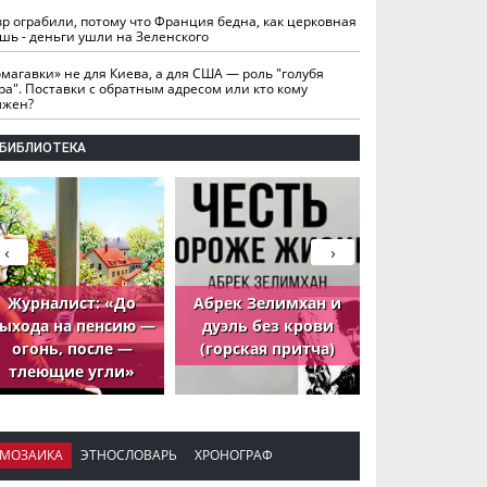
вр ограбили, потому что Франция бедна, как церковная
шь - деньги ушли на Зеленского
омагавки» не для Киева, а для США — роль "голубя
ра". Поставки с обратным адресом или кто кому
лжен?
БИБЛИОТЕКА
‹
›
Журналист: «До
Абрек Зелимхан и
Абрек Зели
ыхода на пенсию —
дуэль без крови
петух, ко
огонь, после —
(горская притча)
принёс де
тлеющие угли»
МОЗАИКА
ЭТНОСЛОВАРЬ
ХРОНОГРАФ