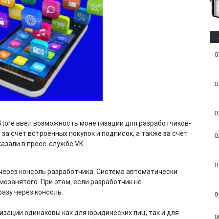
0
0
0
tore ввел возможность монетизации для разработчиков-
за счет встроенных покупок и подписок, а также за счет
0
азали в пресс-службе VK.
0
ерез консоль разработчика. Система автоматически
мозанятого. При этом, если разработчик не
азу через консоль.
0
зации одинаковы как для юридических лиц, так и для
0