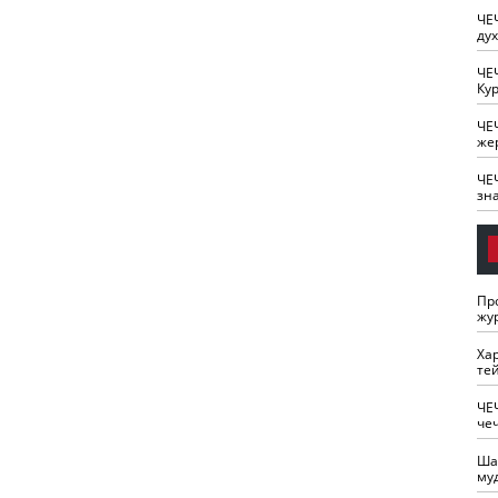
ЧЕ
ду
ЧЕ
Кур
ЧЕ
же
ЧЕ
зн
Пр
жу
Ха
те
ЧЕ
че
Ша
му