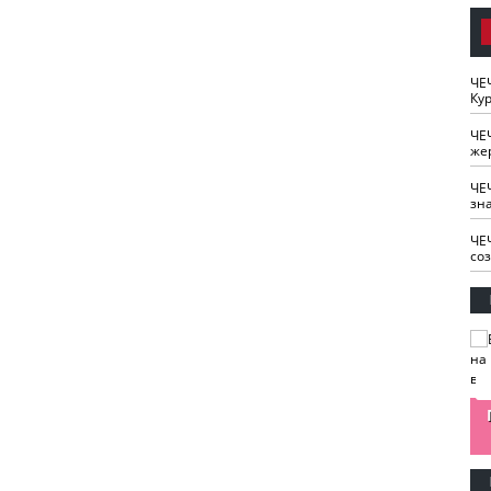
ЧЕ
Кур
ЧЕ
же
ЧЕ
зн
ЧЕ
со
изайн
Одобряете ли вы
Нужна ли "хартия
Ахмат"
антитабачный
ответственного
законопроект?
блогера"?