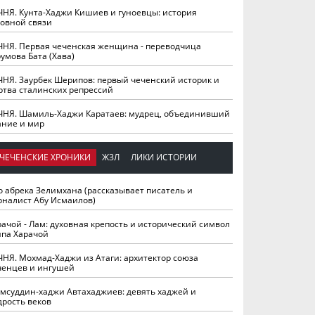
ЧНЯ. Кунта-Хаджи Кишиев и гуноевцы: история
ховной связи
ЧНЯ. Первая чеченская женщина - переводчица
умова Бата (Хава)
ЧНЯ. Заурбек Шерипов: первый чеченский историк и
ртва сталинских репрессий
ЧНЯ. Шамиль-Хаджи Каратаев: мудрец, объединивший
ание и мир
ЧЕЧЕНСКИЕ ХРОНИКИ
ЖЗЛ
ЛИКИ ИСТОРИИ
о абрека Зелимхана (рассказывает писатель и
рналист Абу Исмаилов)
рачой - Лам: духовная крепость и исторический символ
йпа Харачой
ЧНЯ. Мохмад-Хаджи из Атаги: архитектор союза
ченцев и ингушей
мсуддин-хаджи Автахаджиев: девять хаджей и
дрость веков