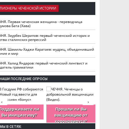
ПИОНЕРЫ ЧЕЧЕНСКОЙ ИСТОРИИ
ЧНЯ. Первая чеченская женщина - переводчица
умова Бата (Хава)
ЧНЯ. Заурбек Шерипов: первый чеченский историк и
ртва сталинских репрессий
ЧНЯ. Шамиль-Хаджи Каратаев: мудрец, объединивший
ание и мир
ЧНЯ. Халид Яндаров: первый чеченский лингвист и
здатель грамматики
НАШИ ПОСЛЕДНИЕ ОПРОСЫ
‹
›
Поддерживаете ли
Прошли ли Вы
Как Вы оцен
Вы инициативу?
вакцинацию от
деятельность
короновируса?
ЧР?
МЫ В СЕТЯХ: