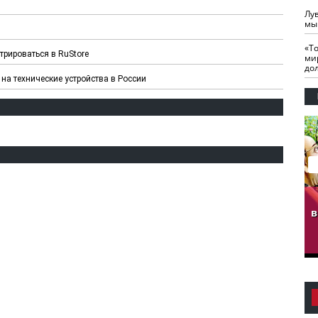
Лу
мы
«Т
трироваться в RuStore
ми
до
на технические устройства в России
гузов.
ЧЕЧНЯ. Обарг Варин
ЧЕЧНЯ. Хьаьжин
ан"
илли
мурд - обарг Вара
в
к)