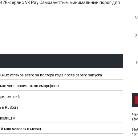
B2B-сервис VK Pay Самозанятые, минимальный порог для
0
2
1
ных успехов всего за полтора года после своего запуска
льно устанавливать на смартфоны
приложений
 в RuStore
ЧЕ
(ф
физлицам
Но
10 млн человек в месяц
чу