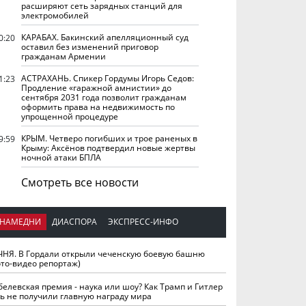
расширяют сеть зарядных станций для
электромобилей
КАРАБАХ. Бакинский апелляционный суд
0:20
оставил без изменений приговор
гражданам Армении
АСТРАХАНЬ. Спикер Гордумы Игорь Седов:
1:23
Продление «гаражной амнистии» до
сентября 2031 года позволит гражданам
оформить права на недвижимость по
упрощенной процедуре
КРЫМ. Четверо погибших и трое раненых в
9:59
Крыму: Аксёнов подтвердил новые жертвы
ночной атаки БПЛА
Смотреть все новости
НАМЕДНИ
ДИАСПОРА
ЭКСПРЕСС-ИНФО
ЧНЯ. В Гордали открыли чеченскую боевую башню
ото-видео репортаж)
белевская премия - наука или шоу? Как Трамп и Гитлер
ть не получили главную награду мира