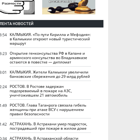
ЛЕНТА НОВОСТЕЙ
КАЛМЫКИЯ. «По пути Кирилла и Мефодия»:
3:54
в Калмыкии откроют новый туристический
маршрут
Открытие генконсульства РФ в Капане и
3:23
армянского консульства во Владикавказе
остаются в повестке — дипломат
КАЛМЫКИЯ. Жители Калмыкии увеличили
3:01
банковские сбережения до 29 млрд рублей
РОСТОВ. В Ростове задержан
2:24
подозреваемый в пожаре на АЗС,
уничтожившем 21 автомобиль
РОСТОВ. Глава Таганрога связала гибель
1:49
женщины при атаке ВСУ с нарушением
правил безопасности
АСТРАХАНЬ. В Астрахани умер подросток,
1:42
пострадавший при пожаре в жилом доме
АСТРАХАНЬ. В Астраханской области
0:34