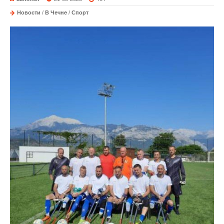
Новости
/
В Чечне
/
Спорт