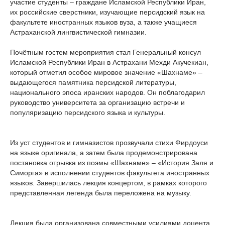
участие студенты – граждане Исламской Республики Иран,
их российские сверстники, изучающие персидский язык на
факультете иностранных языков вуза, а также учащиеся
Астраханской лингвистической гимназии.
Почётным гостем мероприятия стал Генеральный консул
Исламской Республики Иран в Астрахани Мехди Акучекиан,
который отметил особое мировое значение «Шахнаме» –
выдающегося памятника персидской литературы,
национального эпоса иранских народов. Он поблагодарил
руководство университета за организацию встречи и
популяризацию персидского языка и культуры.
Из уст студентов и гимназистов прозвучали стихи Фирдоуси
на языке оригинала, а затем была продемонстрирована
постановка отрывка из поэмы «Шахнаме» – «История Заля и
Симорга» в исполнении студентов факультета иностранных
языков. Завершилась лекция концертом, в рамках которого
представленная легенда была переложена на музыку.
Лекция была организована совместными усилиями доцента