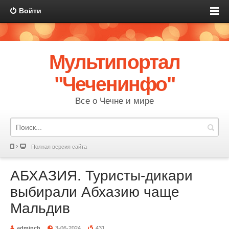
Войти
Мультипортал
"Чеченинфо"
Все о Чечне и мире
Полная версия сайта
АБХАЗИЯ. Туристы-дикари
выбирали Абхазию чаще
Мальдив
adminch
3-06-2024
431