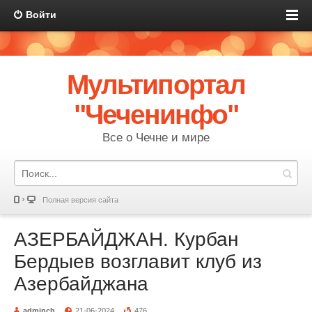
Войти
Мультипортал
"Чеченинфо"
Все о Чечне и мире
Полная версия сайта
АЗЕРБАЙДЖАН. Курбан
Бердыев возглавит клуб из
Азербайджана
adminch
21-06-2024
476