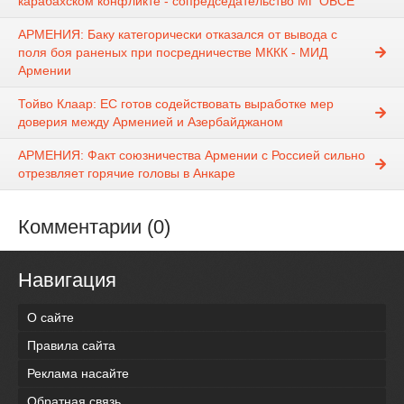
карабахском конфликте - сопредседательство МГ ОБСЕ
АРМЕНИЯ: Баку категорически отказался от вывода с
поля боя раненых при посредничестве МККК - МИД
Армении
Тойво Клаар: ЕС готов содействовать выработке мер
доверия между Арменией и Азербайджаном
АРМЕНИЯ: Факт союзничества Армении с Россией сильно
отрезвляет горячие головы в Анкаре
Комментарии (0)
Навигация
О сайте
Правила сайта
Реклама насайте
Обратная связь