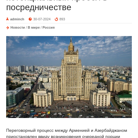
посредничестве
adminch
30-07-2024
893
Новости
/
В мире
/
Россия
Переговорный процесс между Арменией и Азербайджаном
приостановлен ввиду возникновения очередной порции