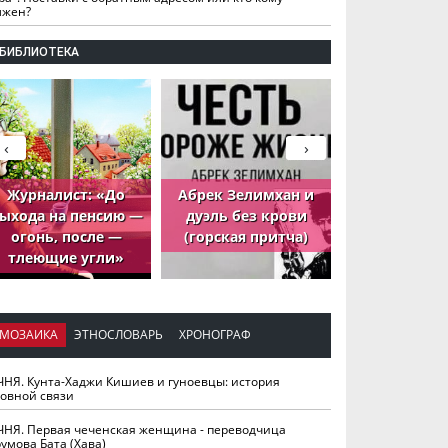
лжен?
БИБЛИОТЕКА
‹
›
Журналист: «До
Абрек Зелимхан и
Абрек Зели
ыхода на пенсию —
дуэль без крови
петух, ко
огонь, после —
(горская притча)
принёс де
тлеющие угли»
МОЗАИКА
ЭТНОСЛОВАРЬ
ХРОНОГРАФ
ЧНЯ. Кунта-Хаджи Кишиев и гуноевцы: история
ховной связи
ЧНЯ. Первая чеченская женщина - переводчица
умова Бата (Хава)