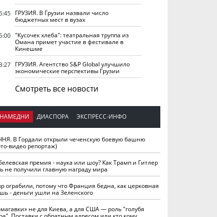
ГРУЗИЯ. В Грузии назвали число
5:45
бюджетных мест в вузах
"Кусочек хлеба": театральная труппа из
5:00
Омана примет участие в фестивале в
Кинешме
ГРУЗИЯ. Агентство S&P Global улучшило
3:27
экономические перспективы Грузии
Смотреть все новости
НАМЕДНИ
ДИАСПОРА
ЭКСПРЕСС-ИНФО
ЧНЯ. В Гордали открыли чеченскую боевую башню
ото-видео репортаж)
белевская премия - наука или шоу? Как Трамп и Гитлер
ть не получили главную награду мира
вр ограбили, потому что Франция бедна, как церковная
шь - деньги ушли на Зеленского
омагавки» не для Киева, а для США — роль "голубя
ра". Поставки с обратным адресом или кто кому