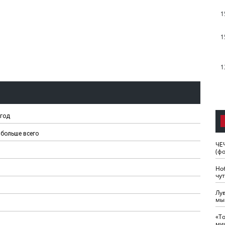
1
1
1
 год
 больше всего
ЧЕ
(ф
Но
чу
Лу
мы
«Т
ми