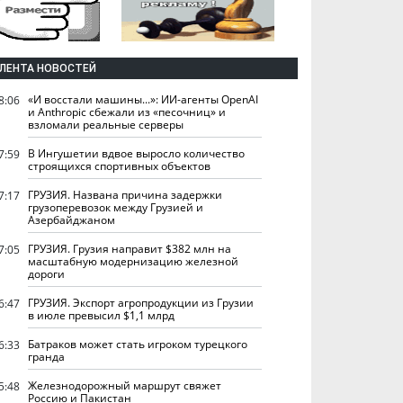
ЛЕНТА НОВОСТЕЙ
«И восстали машины...»: ИИ-агенты OpenAI
8:06
и Anthropic сбежали из «песочниц» и
взломали реальные серверы
В Ингушетии вдвое выросло количество
7:59
строящихся спортивных объектов
ГРУЗИЯ. Названа причина задержки
7:17
грузоперевозок между Грузией и
Азербайджаном
ГРУЗИЯ. Грузия направит $382 млн на
7:05
масштабную модернизацию железной
дороги
ГРУЗИЯ. Экспорт агропродукции из Грузии
6:47
в июле превысил $1,1 млрд
Батраков может стать игроком турецкого
6:33
гранда
Железнодорожный маршрут свяжет
5:48
Россию и Пакистан