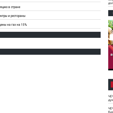
до
ляцию в стране
ентры и рестораны
цены на газ на 15%
гузов.
ЧЕЧНЯ. Обарг Варин
ЧЕЧНЯ. Хьаьжин
ан"
илли
мурд - обарг Вара
в
к)
ЧЕ
ду
ЧЕ
Кур