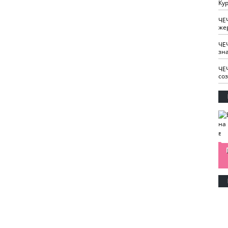
Кур
ЧЕ
же
ЧЕ
зн
ЧЕ
со
изайн
Одобряете ли вы
Нужна ли "хартия
Ахмат"
антитабачный
ответственного
законопроект?
блогера"?