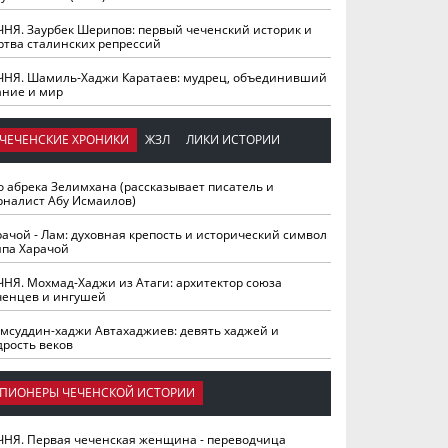
ЧНЯ. Заурбек Шерипов: первый чеченский историк и
ртва сталинских репрессий
ЧНЯ. Шамиль-Хаджи Каратаев: мудрец, объединивший
ание и мир
ЧЕЧЕНСКИЕ ХРОНИКИ
ЖЗЛ
ЛИКИ ИСТОРИИ
о абрека Зелимхана (рассказывает писатель и
рналист Абу Исмаилов)
рачой - Лам: духовная крепость и исторический символ
йпа Харачой
ЧНЯ. Мохмад-Хаджи из Атаги: архитектор союза
ченцев и ингушей
мсуддин-хаджи Автахаджиев: девять хаджей и
дрость веков
ПИОНЕРЫ ЧЕЧЕНСКОЙ ИСТОРИИ
ЧНЯ. Первая чеченская женщина - переводчица