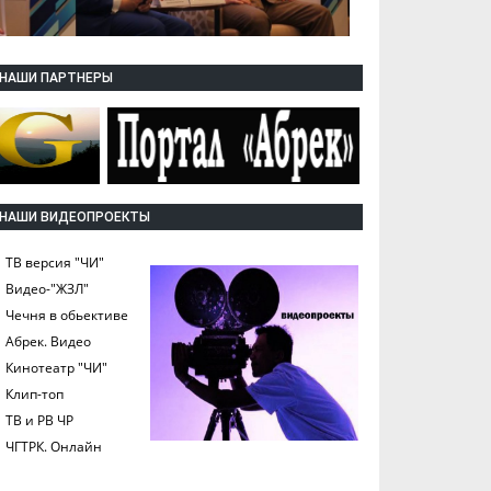
НАШИ ПАРТНЕРЫ
НАШИ ВИДЕОПРОЕКТЫ
ТВ версия "ЧИ"
Видео-"ЖЗЛ"
Чечня в обьективе
Абрек. Видео
Кинотеатр "ЧИ"
Клип-топ
ТВ и РВ ЧР
ЧГТРК. Онлайн