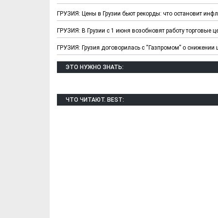
ГРУЗИЯ: Цены в Грузии бьют рекорды: что остановит инф
ГРУЗИЯ: В Грузии с 1 июня возобновят работу торговые ц
ГРУЗИЯ: Грузия договорилась с “Газпромом” о снижении 
ЭТО НУЖНО ЗНАТЬ:
Х. Гапураев. Капкан
ЧЕЧНЯ. А. Ту
ЧТО ЧИТАЮТ. BEST:
для Зелимхана (Отр.
"Зелимх
из романа «1овда»)
(Отрыво