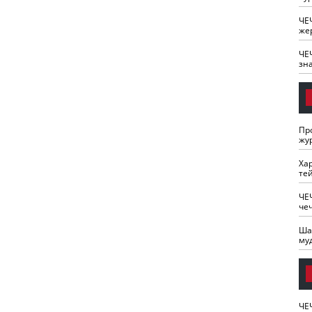
ЧЕ
же
ЧЕ
зн
Пр
жу
Ха
те
ЧЕ
че
Ша
му
ЧЕ