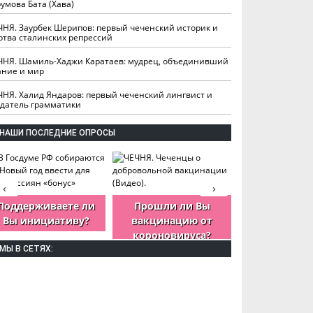
умова Бата (Хава)
ЧНЯ. Заурбек Шерипов: первый чеченский историк и
ртва сталинских репрессий
ЧНЯ. Шамиль-Хаджи Каратаев: мудрец, объединивший
ание и мир
ЧНЯ. Халид Яндаров: первый чеченский лингвист и
здатель грамматики
НАШИ ПОСЛЕДНИЕ ОПРОСЫ
‹
›
Поддерживаете ли
Прошли ли Вы
Как Вы оцен
Вы инициативу?
вакцинацию от
деятельность
короновируса?
ЧР?
МЫ В СЕТЯХ: