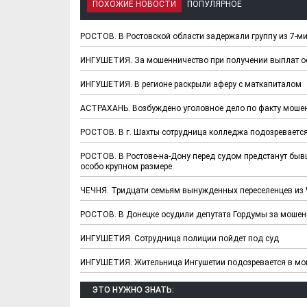
ПОХОЖИЕ НОВОСТИ
ПОПУЛЯРНОЕ
РОСТОВ. В Ростовской области задержали группу из 7-м
ИНГУШЕТИЯ. За мошенничество при получении выплат о
ИНГУШЕТИЯ. В регионе раскрыли аферу с маткапиталом
АСТРАХАНЬ. Возбуждено уголовное дело по факту мошен
Х. Гапураев. Капкан
ЧЕЧНЯ. А. Ту
РОСТОВ. В г. Шахты сотрудница колледжа подозреваетс
для Зелимхана (Отр.
"Зелимх
из романа «1овда»)
(Отрыво
РОСТОВ. В Ростове-на-Дону перед судом предстанут быв
особо крупном размере
ЧЕЧНЯ. Тридцати семьям вынужденных переселенцев из Ч
РОСТОВ. В Донецке осудили депутата Гордумы за мошен
ИНГУШЕТИЯ. Сотрудница полиции пойдет под суд
ИНГУШЕТИЯ. Жительница Ингушетии подозревается в мош
ЭТО НУЖНО ЗНАТЬ: