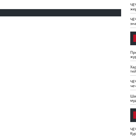
ЧЕ
же
ЧЕ
зн
Пр
жу
Ха
те
ЧЕ
че
Ша
му
ЧЕ
Кур