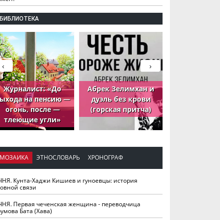
БИБЛИОТЕКА
‹
›
Журналист: «До
Абрек Зелимхан и
Абрек Зели
ыхода на пенсию —
дуэль без крови
петух, ко
огонь, после —
(горская притча)
принёс де
тлеющие угли»
МОЗАИКА
ЭТНОСЛОВАРЬ
ХРОНОГРАФ
ЧНЯ. Кунта-Хаджи Кишиев и гуноевцы: история
ховной связи
ЧНЯ. Первая чеченская женщина - переводчица
умова Бата (Хава)