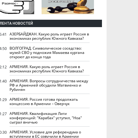
ЛЕНТА НОВОСТЕЙ
АЗЕРБАЙДЖАН. Какую роль играет Россия в
6:41
экономиках республик Южного Кавказа?
ВОЛГОГРАД. Символическое соседство:
4:50
музей СВО у подножия Мамаева кургана
откроют до конца года
АРМЕНИЯ. Какую роль играет Россия в
2:12
экономиках республик Южного Кавказа?
АРМЕНИЯ. Вопросы сотрудничества между
1:40
РФ и Арменией обсудили Матвиенко и
Рубинян
АРМЕНИЯ. Россия готова продолжать
1:29
концессию в Армении – Оверчук
АРМЕНИЯ. Квалификация Лиги
1:27
конференций: "Карабах" уступил, "Ноа"
сыграл вничью
АРМЕНИЯ. Условие для референдума о
0:30
вступлении в ЕС озвучили в Армении