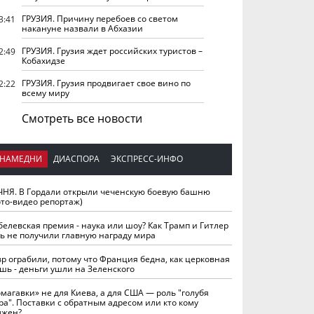
ГРУЗИЯ. Причину перебоев со светом
3:41
накануне назвали в Абхазии
ГРУЗИЯ. Грузия ждет российских туристов –
2:49
Кобахидзе
ГРУЗИЯ. Грузия продвигает свое вино по
2:22
всему миру
Смотреть все новости
НАМЕДНИ
ДИАСПОРА
ЭКСПРЕСС-ИНФО
ЧНЯ. В Гордали открыли чеченскую боевую башню
ото-видео репортаж)
белевская премия - наука или шоу? Как Трамп и Гитлер
ть не получили главную награду мира
вр ограбили, потому что Франция бедна, как церковная
шь - деньги ушли на Зеленского
омагавки» не для Киева, а для США — роль "голубя
ра". Поставки с обратным адресом или кто кому
лжен?