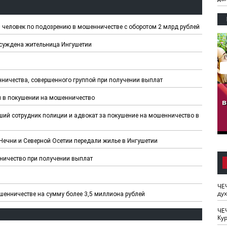
и человек по подозрению в мошенничестве с оборотом 2 млрд рублей
суждена жительница Ингушетии
ничества, совершенного группой при получении выплат
гузов.
ЧЕЧНЯ. Обарг Варин
ЧЕЧНЯ. Хьаьжин
я в покушении на мошенничество
ан"
илли
мурд - обарг Вара
в
к)
ший сотрудник полиции и адвокат за покушение на мошенничество в
ечни и Северной Осетии передали жилье в Ингушетии
ничество при получении выплат
ЧЕ
ду
енничестве на сумму более 3,5 миллиона рублей
ЧЕ
Кур