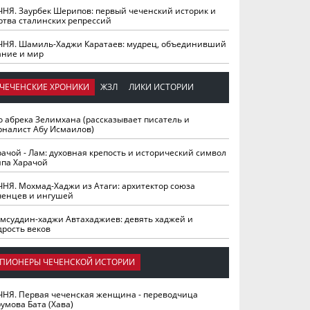
ЧНЯ. Заурбек Шерипов: первый чеченский историк и
ртва сталинских репрессий
ЧНЯ. Шамиль-Хаджи Каратаев: мудрец, объединивший
ание и мир
ЧЕЧЕНСКИЕ ХРОНИКИ
ЖЗЛ
ЛИКИ ИСТОРИИ
о абрека Зелимхана (рассказывает писатель и
рналист Абу Исмаилов)
рачой - Лам: духовная крепость и исторический символ
йпа Харачой
ЧНЯ. Мохмад-Хаджи из Атаги: архитектор союза
ченцев и ингушей
мсуддин-хаджи Автахаджиев: девять хаджей и
дрость веков
ПИОНЕРЫ ЧЕЧЕНСКОЙ ИСТОРИИ
ЧНЯ. Первая чеченская женщина - переводчица
умова Бата (Хава)