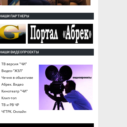
НАШИ ПАРТНЕРЫ
НАШИ ВИДЕОПРОЕКТЫ
ТВ версия "ЧИ"
Видео-"ЖЗЛ"
Чечня в обьективе
Абрек. Видео
Кинотеатр "ЧИ"
Клип-топ
ТВ и РВ ЧР
ЧГТРК. Онлайн