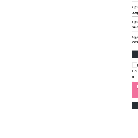
ЧЕ
же
ЧЕ
зн
ЧЕ
со
изайн
Одобряете ли вы
Нужна ли "хартия
Ахмат"
антитабачный
ответственного
законопроект?
блогера"?