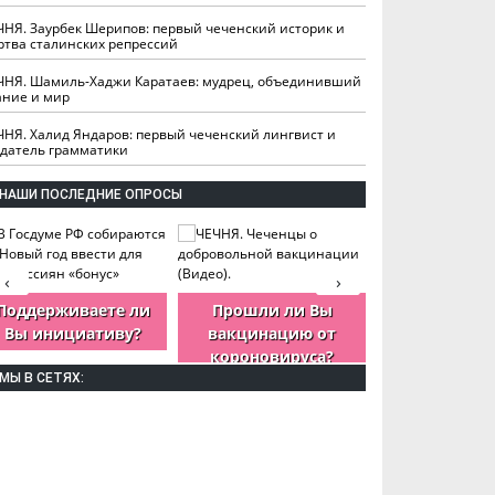
ЧНЯ. Заурбек Шерипов: первый чеченский историк и
ртва сталинских репрессий
ЧНЯ. Шамиль-Хаджи Каратаев: мудрец, объединивший
ание и мир
ЧНЯ. Халид Яндаров: первый чеченский лингвист и
здатель грамматики
НАШИ ПОСЛЕДНИЕ ОПРОСЫ
‹
›
Поддерживаете ли
Прошли ли Вы
Как Вы оцен
Вы инициативу?
вакцинацию от
деятельность
короновируса?
ЧР?
МЫ В СЕТЯХ: