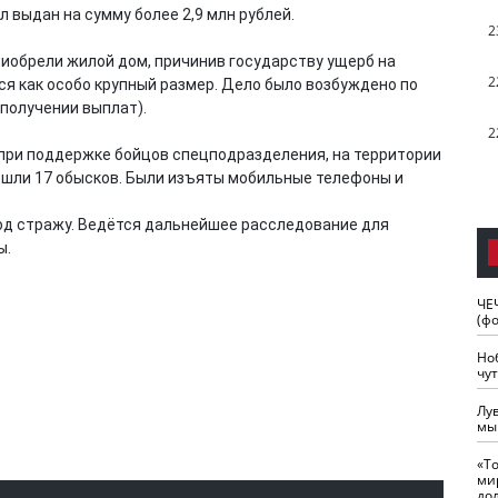
 выдан на сумму более 2,9 млн рублей.
2
иобрели жилой дом, причинив государству ущерб на
2
ся как особо крупный размер. Дело было возбуждено по
 получении выплат).
2
при поддержке бойцов спецподразделения, на территории
ошли 17 обысков. Были изъяты мобильные телефоны и
од стражу. Ведётся дальнейшее расследование для
ы.
ЧЕ
(ф
Но
чу
Лу
мы
«Т
ми
до