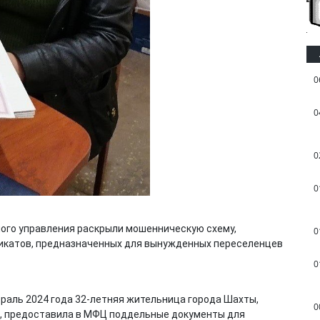
0
0
0
0
ого управления раскрыли мошенническую схему,
0
икатов, предназначенных для вынужденных переселенцев
0
враль 2024 года 32-летняя жительница города Шахты,
0
и, предоставила в МФЦ поддельные документы для