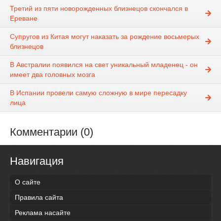
Третий из пяти новорожденных близнецов скончался в
Ереване
Супругов из Китая могут наказать за рождение восьмерых
близнецов
В Австралии появился на свет уникальный младенец - он
имеет два головных мозга
В Испании провели самую сложную в мире пересадку
лица
Комментарии (0)
Навигация
О сайте
Правила сайта
Реклама насайте