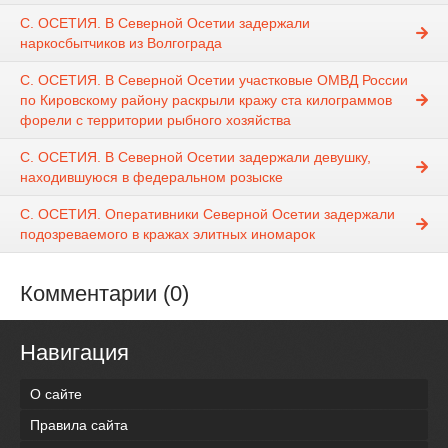
С. ОСЕТИЯ. В Северной Осетии задержали
наркосбытчиков из Волгограда
С. ОСЕТИЯ. В Северной Осетии участковые ОМВД России
по Кировскому району раскрыли кражу ста килограммов
форели с территории рыбного хозяйства
С. ОСЕТИЯ. В Северной Осетии задержали девушку,
находившуюся в федеральном розыске
С. ОСЕТИЯ. Оперативники Северной Осетии задержали
подозреваемого в кражах элитных иномарок
Комментарии (0)
Навигация
О сайте
Правила сайта