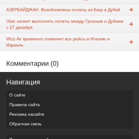
АЗЕРБАЙДЖАН. Возобновлены полеты из Баку в Дубай
Utair начнет выполнять полеты между Грозным и Дубаем
с 27 декабря
Wizz Air временно отменяет все рейсы в Италию и
Израиль
Комментарии (0)
Навигация
О сайте
Правила сайта
Реклама насайте
Обратная связь