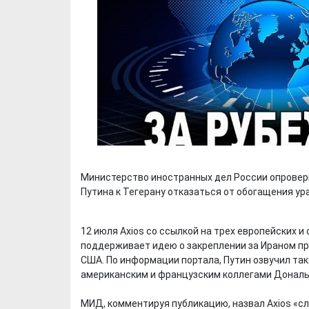
Министерство иностранных дел России опровер
Путина к Тегерану отказаться от обогащения ур
12 июля Axios со ссылкой на трех европейских и
поддерживает идею о закреплении за Ираном пр
США. По информации портала, Путин озвучил та
американским и французским коллегами Донал
МИД, комментируя публикацию, назвал Axios «