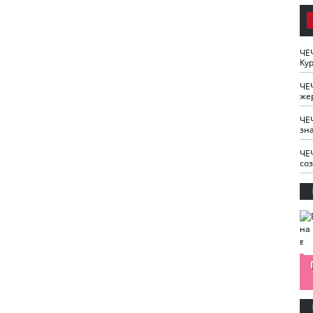
ЧЕ
Кур
ЧЕ
же
ЧЕ
зн
ЧЕ
со
изайн
Одобряете ли вы
Нужна ли "хартия
Ахмат"
антитабачный
ответственного
законопроект?
блогера"?