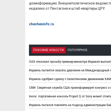
дезинформацию. Внешнеполитическое ведомство
недалеко от Пентагона и штаб-квартиры ЦРУ.
checheninfo.ru
ПОХОЖИЕ НОВОСТИ
ПОПУЛЯРНОЕ
ОАЭ отклонил просьбу премьер-министра Израиля выплат
Израиль пытается оказать давление на Международный 
Израиль одобрил сделку с палестинским движением ХА
СМИ: Секретная служба США проинформирует конгресс о
Axios: портативная консоль Project Q от Sony может стоит
Израиль пытался повлиять на подход администрации Бай