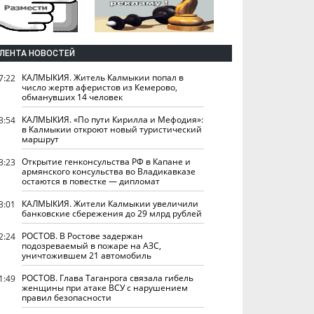
ЛЕНТА НОВОСТЕЙ
КАЛМЫКИЯ. Житель Калмыкии попал в
7:22
число жертв аферистов из Кемерово,
обманувших 14 человек
КАЛМЫКИЯ. «По пути Кирилла и Мефодия»:
3:54
в Калмыкии откроют новый туристический
маршрут
Открытие генконсульства РФ в Капане и
3:23
армянского консульства во Владикавказе
остаются в повестке — дипломат
КАЛМЫКИЯ. Жители Калмыкии увеличили
3:01
банковские сбережения до 29 млрд рублей
РОСТОВ. В Ростове задержан
2:24
подозреваемый в пожаре на АЗС,
уничтожившем 21 автомобиль
РОСТОВ. Глава Таганрога связала гибель
1:49
женщины при атаке ВСУ с нарушением
правил безопасности