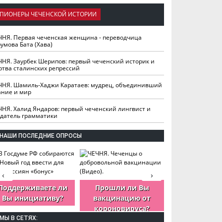
ПИОНЕРЫ ЧЕЧЕНСКОЙ ИСТОРИИ
ЧНЯ. Первая чеченская женщина - переводчица
умова Бата (Хава)
ЧНЯ. Заурбек Шерипов: первый чеченский историк и
ртва сталинских репрессий
ЧНЯ. Шамиль-Хаджи Каратаев: мудрец, объединивший
ание и мир
ЧНЯ. Халид Яндаров: первый чеченский лингвист и
здатель грамматики
НАШИ ПОСЛЕДНИЕ ОПРОСЫ
‹
›
Поддерживаете ли
Прошли ли Вы
Как Вы оцен
Вы инициативу?
вакцинацию от
деятельность
короновируса?
ЧР?
МЫ В СЕТЯХ: