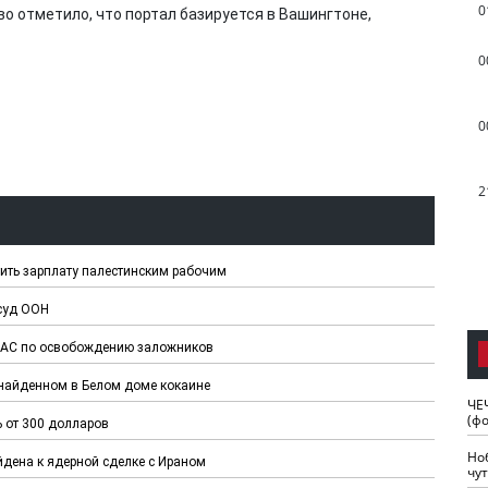
0
 отметило, что портал базируется в Вашингтоне,
0
0
2
ить зарплату палестинским рабочим
суд ООН
МАС по освобождению заложников
 найденном в Белом доме кокаине
ЧЕ
(ф
ь от 300 долларов
Но
дена к ядерной сделке с Ираном
чу