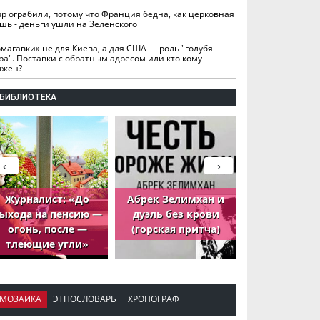
вр ограбили, потому что Франция бедна, как церковная
шь - деньги ушли на Зеленского
омагавки» не для Киева, а для США — роль "голубя
ра". Поставки с обратным адресом или кто кому
лжен?
БИБЛИОТЕКА
‹
›
Журналист: «До
Абрек Зелимхан и
Абрек Зели
ыхода на пенсию —
дуэль без крови
петух, ко
огонь, после —
(горская притча)
принёс де
тлеющие угли»
МОЗАИКА
ЭТНОСЛОВАРЬ
ХРОНОГРАФ