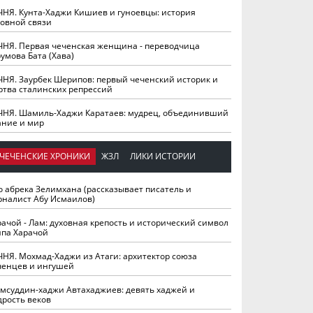
ЧНЯ. Кунта-Хаджи Кишиев и гуноевцы: история
ховной связи
ЧНЯ. Первая чеченская женщина - переводчица
умова Бата (Хава)
ЧНЯ. Заурбек Шерипов: первый чеченский историк и
ртва сталинских репрессий
ЧНЯ. Шамиль-Хаджи Каратаев: мудрец, объединивший
ание и мир
ЧЕЧЕНСКИЕ ХРОНИКИ
ЖЗЛ
ЛИКИ ИСТОРИИ
о абрека Зелимхана (рассказывает писатель и
рналист Абу Исмаилов)
рачой - Лам: духовная крепость и исторический символ
йпа Харачой
ЧНЯ. Мохмад-Хаджи из Атаги: архитектор союза
ченцев и ингушей
мсуддин-хаджи Автахаджиев: девять хаджей и
дрость веков