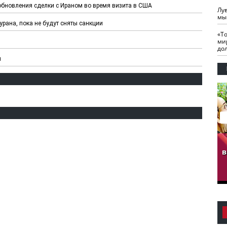
обновления сделки с Ираном во время визита в США
Лу
мы
урана, пока не будут сняты санкции
«Т
ми
до
м
гузов.
ЧЕЧНЯ. Обарг Варин
ЧЕЧНЯ. Хьаьжин
ан"
илли
мурд - обарг Вара
в
к)