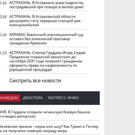
АСТРАХАНЬ. В Астрахани умер подросток,
1:42
пострадавший при пожаре в жилом доме
АСТРАХАНЬ. В Астраханской области
0:34
расширяют сеть зарядных станций для
электромобилей
КАРАБАХ. Бакинский апелляционный суд
0:20
оставил без изменений приговор
гражданам Армении
АСТРАХАНЬ. Спикер Гордумы Игорь Седов:
1:23
Продление «гаражной амнистии» до
сентября 2031 года позволит гражданам
оформить права на недвижимость по
упрощенной процедуре
Смотреть все новости
НАМЕДНИ
ДИАСПОРА
ЭКСПРЕСС-ИНФО
ЧНЯ. В Гордали открыли чеченскую боевую башню
ото-видео репортаж)
белевская премия - наука или шоу? Как Трамп и Гитлер
ть не получили главную награду мира