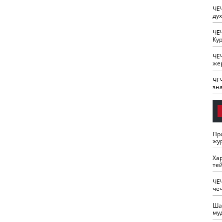
ЧЕ
ду
ЧЕ
Кур
ЧЕ
же
ЧЕ
зн
Пр
жу
Ха
те
ЧЕ
че
Ша
му