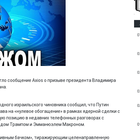
0
0
0
гло сообщение Axios о призыве президента Владимира
ана.
0
 одного израильского чиновника сообщил, что Путин
0
ава на «нулевое обогащение» в рамках ядерной сделки с
кую позицию в недавних телефонных разговорах с
0
ьдом Трампом и Эмманюэлем Макроном.
сливным бачком», тиражирующим целенаправленную