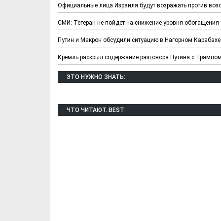
Официальные лица Израиля будут возражать против воз
СМИ: Тегеран не пойдет на снижение уровня обогащения 
Путин и Макрон обсудили ситуацию в Нагорном Карабахе
Кремль раскрыл содержание разговора Путина с Трампо
ЭТО НУЖНО ЗНАТЬ:
ЧТО ЧИТАЮТ. BEST:
Х. Гапураев. Капкан
ЧЕЧНЯ. А. Ту
для Зелимхана (Отр.
"Зелимх
из романа «1овда»)
(Отрыво