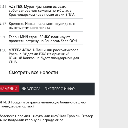
АДЫГЕЯ. Мурат Кумпилов выразил
4:41
соболезнования семьям погибших в
Краснодарском крае после атаки БПЛА
Крепость Нарын-кала можно увидеть с
4:13
высоты птичьего полета
Главы МИД стран БРИКС планируют
3:30
провести встречу на Генассамблее ООН
АЗЕРБАЙДЖАН. Пашинян раскритиковал
1:50
Россию. Уйдет ли РЖД из Армении?
Южный Кавказ не будет плацдармом для
США
Смотреть все новости
НАМЕДНИ
ДИАСПОРА
ЭКСПРЕСС-ИНФО
ЧНЯ. В Гордали открыли чеченскую боевую башню
ото-видео репортаж)
белевская премия - наука или шоу? Как Трамп и Гитлер
ть не получили главную награду мира