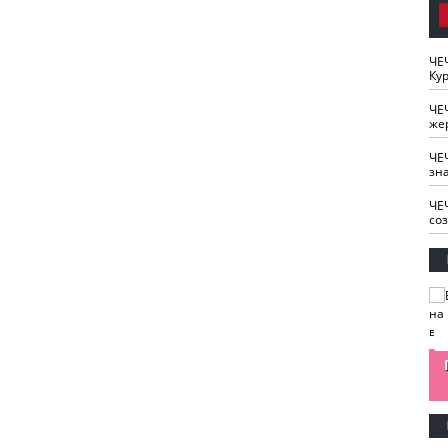
ЧЕ
Кур
ЧЕ
же
ЧЕ
зн
ЧЕ
со
изайн
Одобряете ли вы
Нужна ли "хартия
Ахмат"
антитабачный
ответственного
законопроект?
блогера"?