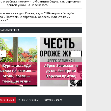
вр ограбили, потому что Франция бедна, как церковная
шь - деньги ушли на Зеленского
омагавки» не для Киева, а для США — роль "голубя
ра". Поставки с обратным адресом или кто кому
лжен?
БИБЛИОТЕКА
‹
›
Журналист: «До
Абрек Зелимхан и
Абрек Зели
ыхода на пенсию —
дуэль без крови
петух, ко
огонь, после —
(горская притча)
принёс де
тлеющие угли»
МОЗАИКА
ЭТНОСЛОВАРЬ
ХРОНОГРАФ