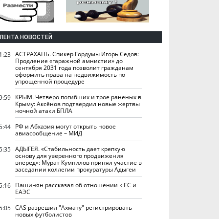
ЛЕНТА НОВОСТЕЙ
АСТРАХАНЬ. Спикер Гордумы Игорь Седов:
1:23
Продление «гаражной амнистии» до
сентября 2031 года позволит гражданам
оформить права на недвижимость по
упрощенной процедуре
КРЫМ. Четверо погибших и трое раненых в
9:59
Крыму: Аксёнов подтвердил новые жертвы
ночной атаки БПЛА
РФ и Абхазия могут открыть новое
5:44
авиасообщение – МИД
АДЫГЕЯ. «Стабильность дает крепкую
5:35
основу для уверенного продвижения
вперед»: Мурат Кумпилов принял участие в
заседании коллегии прокуратуры Адыгеи
Пашинян рассказал об отношении к ЕС и
5:16
ЕАЭС
CAS разрешил "Ахмату" регистрировать
5:05
новых футболистов