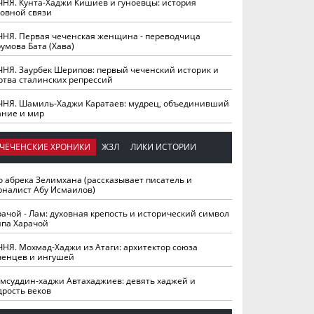
ЧНЯ. Кунта-Хаджи Кишиев и гуноевцы: история
ховной связи
ЧНЯ. Первая чеченская женщина - переводчица
умова Бата (Хава)
ЧНЯ. Заурбек Шерипов: первый чеченский историк и
ртва сталинских репрессий
ЧНЯ. Шамиль-Хаджи Каратаев: мудрец, объединивший
ание и мир
ЧЕЧЕНСКИЕ ХРОНИКИ
ЖЗЛ
ЛИКИ ИСТОРИИ
о абрека Зелимхана (рассказывает писатель и
рналист Абу Исмаилов)
рачой - Лам: духовная крепость и исторический символ
йпа Харачой
ЧНЯ. Мохмад-Хаджи из Атаги: архитектор союза
ченцев и ингушей
мсуддин-хаджи Автахаджиев: девять хаджей и
дрость веков