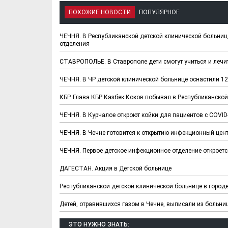
ПОХОЖИЕ НОВОСТИ
ПОПУЛЯРНОЕ
ЧЕЧНЯ. В Республиканской детской клинической больни
отделения
СТАВРОПОЛЬЕ. В Ставрополе дети смогут учиться и лечи
ЧЕЧНЯ. В ЧР детской клинической больнице оснастили 12
КБР. Глава КБР Казбек Коков побывал в Республиканской
ЧЕЧНЯ. В Курчалое откроют койки для пациентов с COVID
ЧЕЧНЯ. В Чечне готовится к открытию инфекционный цент
Х. Гапураев. Капкан
ЧЕЧНЯ. А. Ту
для Зелимхана (Отр.
"Зелимх
ЧЕЧНЯ. Первое детское инфекционное отделение откроетс
из романа «1овда»)
(Отрыво
ДАГЕСТАН. Акция в Детской больнице
Республиканской детской клинической больнице в город
Детей, отравившихся газом в Чечне, выписали из больни
ЭТО НУЖНО ЗНАТЬ: