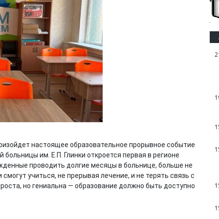
2
1
1
произойдет настоящее образовательное прорывное событие
1
 больницы им. Е.П. Глинки откроется первая в регионе
ужденные проводить долгие месяцы в больнице, больше не
 смогут учиться, не прерывая лечение, и не терять связь с
1
проста, но гениальна — образование должно быть доступно
1