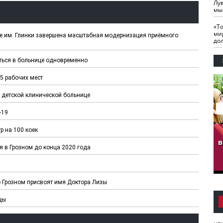
Лу
мы
«Т
ми
це им. Глинки завершена масштабная модернизация приёмного
до
ться в больнице одновременно
5 рабочих мест
 детской клинической больнице
-19
р на 100 коек
гузов.
ЧЕЧНЯ. Обарг Варин
ЧЕЧНЯ. Хьаьжин
ан"
илли
мурд - обарг Вара
в
я в Грозном до конца 2020 года
к)
е Грозном присвоят имя Доктора Лизы
цы