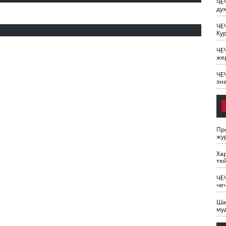
ЧЕ
ду
ЧЕ
Кур
ЧЕ
же
ЧЕ
зн
Пр
жу
Ха
те
ЧЕ
че
Ша
му