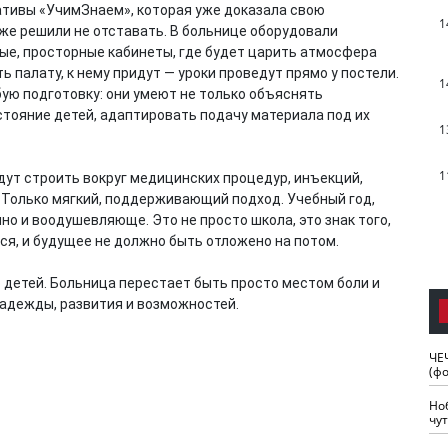
ативы «УчимЗнаем», которая уже доказала свою
1
же решили не отставать. В больнице оборудовали
ые, просторные кабинеты, где будет царить атмосфера
ь палату, к нему придут — уроки проведут прямо у постели.
1
ую подготовку: они умеют не только объяснять
остояние детей, адаптировать подачу материала под их
1
1
дут строить вокруг медицинских процедур, инъекций,
. Только мягкий, поддерживающий подход. Учебный год,
но и воодушевляюще. Это не просто школа, это знак того,
я, и будущее не должно быть отложено на потом.
детей. Больница перестает быть просто местом боли и
адежды, развития и возможностей.
ЧЕ
(ф
Но
чу