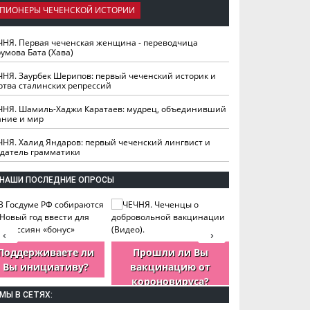
ПИОНЕРЫ ЧЕЧЕНСКОЙ ИСТОРИИ
ЧНЯ. Первая чеченская женщина - переводчица
умова Бата (Хава)
ЧНЯ. Заурбек Шерипов: первый чеченский историк и
ртва сталинских репрессий
ЧНЯ. Шамиль-Хаджи Каратаев: мудрец, объединивший
ание и мир
ЧНЯ. Халид Яндаров: первый чеченский лингвист и
здатель грамматики
НАШИ ПОСЛЕДНИЕ ОПРОСЫ
‹
›
Поддерживаете ли
Прошли ли Вы
Как Вы оцен
Вы инициативу?
вакцинацию от
деятельность
короновируса?
ЧР?
МЫ В СЕТЯХ: