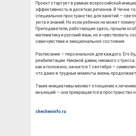
Проект стартует в рамках всероссийской иници
эффективность в десятках регионов. В Чечне то
специальное пространство для занятий — светл
уюта и знаний. Но если ребенок не может покинут
Преподаватели, работающие здесь, прошли особ
математику и русский язык, но и чувствовать с
самочувствие и эмоциональное состояние.
Расписание — персональное для каждого. Его бу
реабилитации. Никакой давки, никакого стресса
как и положено, начнется 1 сентября — символич
что даже в трудные моменты жизнь продолжаетс
Такие инициативы меняют отношение к лечению 
инъекций — она превращается в пространство н
checheninfo.ru