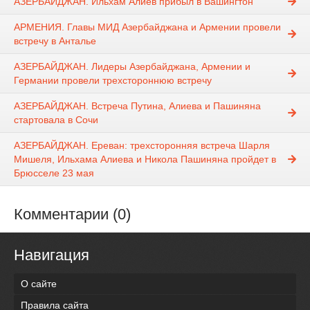
АЗЕРБАЙДЖАН. Ильхам Алиев прибыл в Вашингтон
АРМЕНИЯ. Главы МИД Азербайджана и Армении провели
встречу в Анталье
АЗЕРБАЙДЖАН. Лидеры Азербайджана, Армении и
Германии провели трехстороннюю встречу
АЗЕРБАЙДЖАН. Встреча Путина, Алиева и Пашиняна
стартовала в Сочи
АЗЕРБАЙДЖАН. Ереван: трехсторонняя встреча Шарля
Мишеля, Ильхама Алиева и Никола Пашиняна пройдет в
Брюсселе 23 мая
Комментарии (0)
Навигация
О сайте
Правила сайта