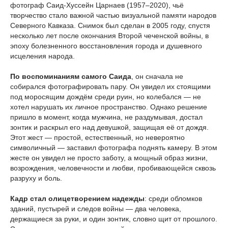
фотограф Саид-Хуссейн Царнаев (1957–2020), чьё
творчество стало важной частью визуальной памяти народов
Северного Кавказа. Снимок был сделан в 2005 году, спустя
несколько лет после окончания Второй чеченской войны, в
эпоху болезненного восстановления города и душевного
исцеления народа.
По воспоминаниям самого Саида
, он сначала не
собирался фотографировать пару. Он увидел их стоящими
под моросящим дождём среди руин, но колебался — не
хотел нарушать их личное пространство. Однако решение
пришло в момент, когда мужчина, не раздумывая, достал
зонтик и раскрыл его над девушкой, защищая её от дождя.
Этот жест — простой, естественный, но невероятно
символичный — заставил фотографа поднять камеру. В этом
жесте он увидел не просто заботу, а мощный образ жизни,
возрождения, человечности и любви, пробивающейся сквозь
разруху и боль.
Кадр стал олицетворением надежды
: среди обломков
зданий, пустырей и следов войны — два человека,
держащиеся за руки, и один зонтик, словно щит от прошлого.