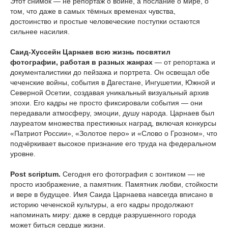
Этот снимок — не репортаж о войне, а послание о мире, о
том, что даже в самых тёмных временах чувства,
достоинство и простые человеческие поступки остаются
сильнее насилия.
Саид-Хуссейн Царнаев всю жизнь посвятил
фотографии, работая в разных жанрах
— от репортажа и
документалистики до пейзажа и портрета. Он освещал обе
чеченские войны, события в Дагестане, Ингушетии, Южной и
Северной Осетии, создавая уникальный визуальный архив
эпохи. Его кадры не просто фиксировали события — они
передавали атмосферу, эмоции, душу народа. Царнаев был
лауреатом множества престижных наград,
включая конкурсы
«Патриот России», «Золотое перо» и «Слово о Грозном», что
подчёркивает высокое признание его труда на федеральном
уровне.
Post scriptum.
Сегодня его фотография с зонтиком — не
просто изображение, а памятник. Памятник любви, стойкости
и вере в будущее. Имя Саида Царнаева навсегда вписано в
историю чеченской культуры, а его кадры продолжают
напоминать миру: даже в сердце разрушенного города
может биться сердце жизни.