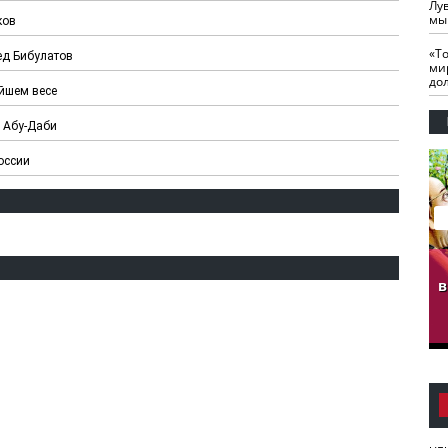
Лу
мы
ков
«Т
ед Бибулатов
ми
до
йшем весе
в Абу-Даби
оссии
гузов.
ЧЕЧНЯ. Обарг Варин
ЧЕЧНЯ. Хьаьжин
ан"
илли
мурд - обарг Вара
в
к)