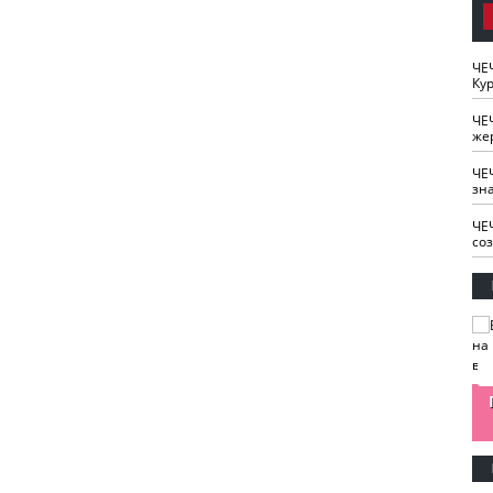
ЧЕ
Кур
ЧЕ
же
ЧЕ
зн
ЧЕ
со
изайн
Одобряете ли вы
Нужна ли "хартия
Ахмат"
антитабачный
ответственного
законопроект?
блогера"?