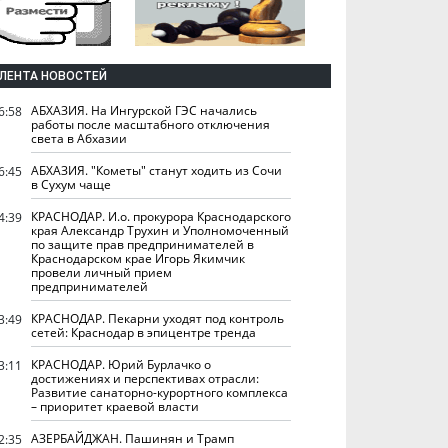
ЛЕНТА НОВОСТЕЙ
АБХАЗИЯ. На Ингурской ГЭС начались
6:58
работы после масштабного отключения
света в Абхазии
АБХАЗИЯ. "Кометы" станут ходить из Сочи
6:45
в Сухум чаще
КРАСНОДАР. И.о. прокурора Краснодарского
4:39
края Александр Трухин и Уполномоченный
по защите прав предпринимателей в
Краснодарском крае Игорь Якимчик
провели личный прием
предпринимателей
КРАСНОДАР. Пекарни уходят под контроль
3:49
сетей: Краснодар в эпицентре тренда
КРАСНОДАР. Юрий Бурлачко о
3:11
достижениях и перспективах отрасли:
Развитие санаторно-курортного комплекса
– приоритет краевой власти
АЗЕРБАЙДЖАН. Пашинян и Трамп
2:35