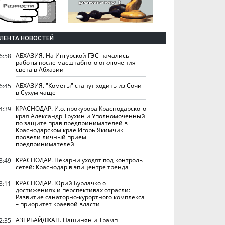
ЛЕНТА НОВОСТЕЙ
АБХАЗИЯ. На Ингурской ГЭС начались
6:58
работы после масштабного отключения
света в Абхазии
АБХАЗИЯ. "Кометы" станут ходить из Сочи
6:45
в Сухум чаще
КРАСНОДАР. И.о. прокурора Краснодарского
4:39
края Александр Трухин и Уполномоченный
по защите прав предпринимателей в
Краснодарском крае Игорь Якимчик
провели личный прием
предпринимателей
КРАСНОДАР. Пекарни уходят под контроль
3:49
сетей: Краснодар в эпицентре тренда
КРАСНОДАР. Юрий Бурлачко о
3:11
достижениях и перспективах отрасли:
Развитие санаторно-курортного комплекса
– приоритет краевой власти
АЗЕРБАЙДЖАН. Пашинян и Трамп
2:35