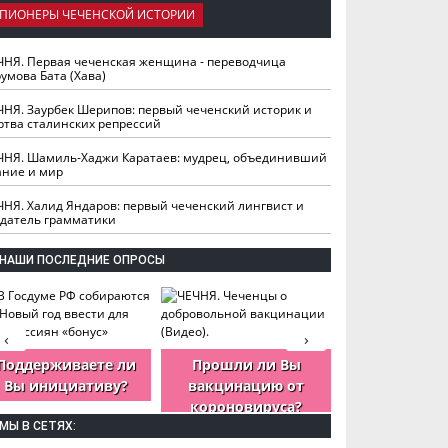
ПИОНЕРЫ ЧЕЧЕНСКОЙ ИСТОРИИ
ЧНЯ. Первая чеченская женщина - переводчица
умова Бата (Хава)
ЧНЯ. Заурбек Шерипов: первый чеченский историк и
ртва сталинских репрессий
ЧНЯ. Шамиль-Хаджи Каратаев: мудрец, объединивший
ание и мир
ЧНЯ. Халид Яндаров: первый чеченский лингвист и
здатель грамматики
НАШИ ПОСЛЕДНИЕ ОПРОСЫ
‹
›
Поддерживаете ли
Прошли ли Вы
Как Вы оцен
Вы инициативу?
вакцинацию от
деятельность
короновируса?
ЧР?
МЫ В СЕТЯХ: