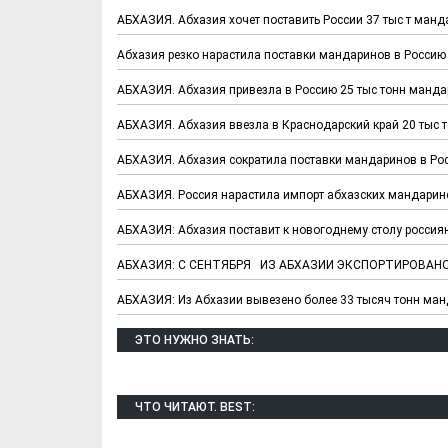
АБХАЗИЯ. Абхазия хочет поставить России 37 тыс т манд
Абхазия резко нарастила поставки мандаринов в Россию 
АБХАЗИЯ. Абхазия привезла в Россию 25 тыс тонн манд
АБХАЗИЯ. Абхазия ввезла в Краснодарский край 20 тыс 
АБХАЗИЯ. Абхазия сократила поставки мандаринов в Ро
АБХАЗИЯ. Россия нарастила импорт абхазских мандарин
АБХАЗИЯ: Абхазия поставит к новогоднему столу россиян
Х. Гапураев. Капкан
ЧЕЧНЯ. А. Ту
АБХАЗИЯ: С СЕНТЯБРЯ ИЗ АБХАЗИИ ЭКСПОРТИРОВАН
для Зелимхана (Отр.
"Зелимх
АБХАЗИЯ: Из Абхазии вывезено более 33 тысяч тонн ма
из романа «1овда»)
(Отрыво
ЭТО НУЖНО ЗНАТЬ:
ЧТО ЧИТАЮТ. BEST: