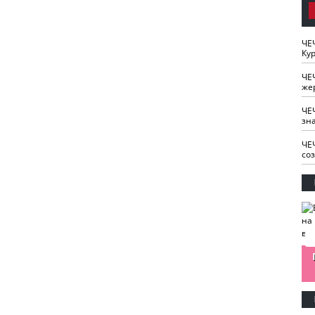
ЧЕ
Кур
ЧЕ
же
ЧЕ
зн
ЧЕ
со
изайн
Одобряете ли вы
Нужна ли "хартия
Ахмат"
антитабачный
ответственного
законопроект?
блогера"?