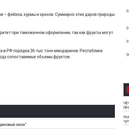
0
в – фейхоа, хурмы и орехов. Суммарно этих даров природы
0
ритет при таможенном оформлении, так как фрукты могут
0
а в РФ порядка 36 тыс тонн мандаринов. Республика
0
году сопоставимые объемы фруктов.
ЧЕ
(ф
Но
чу
ариновый сезон"