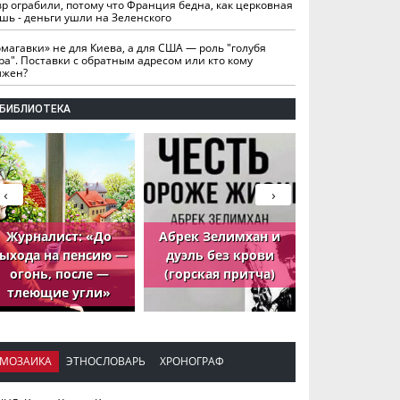
вр ограбили, потому что Франция бедна, как церковная
шь - деньги ушли на Зеленского
омагавки» не для Киева, а для США — роль "голубя
ра". Поставки с обратным адресом или кто кому
лжен?
БИБЛИОТЕКА
‹
›
Журналист: «До
Абрек Зелимхан и
Абрек Зели
ыхода на пенсию —
дуэль без крови
петух, ко
огонь, после —
(горская притча)
принёс де
тлеющие угли»
МОЗАИКА
ЭТНОСЛОВАРЬ
ХРОНОГРАФ