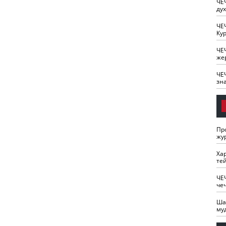
ЧЕ
ду
ЧЕ
Кур
ЧЕ
же
ЧЕ
зн
Пр
жу
Ха
те
ЧЕ
че
Ша
му