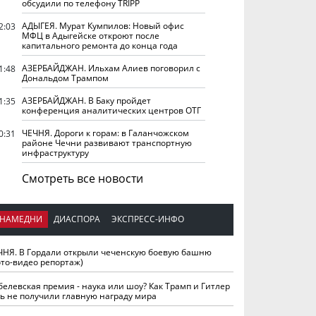
обсудили по телефону TRIPP
АДЫГЕЯ. Мурат Кумпилов: Новый офис
2:03
МФЦ в Адыгейске откроют после
капитального ремонта до конца года
АЗЕРБАЙДЖАН. Ильхам Алиев поговорил с
1:48
Дональдом Трампом
АЗЕРБАЙДЖАН. В Баку пройдет
1:35
конференция аналитических центров ОТГ
ЧЕЧНЯ. Дороги к горам: в Галанчожском
0:31
районе Чечни развивают транспортную
инфраструктуру
Смотреть все новости
НАМЕДНИ
ДИАСПОРА
ЭКСПРЕСС-ИНФО
ЧНЯ. В Гордали открыли чеченскую боевую башню
ото-видео репортаж)
белевская премия - наука или шоу? Как Трамп и Гитлер
ть не получили главную награду мира