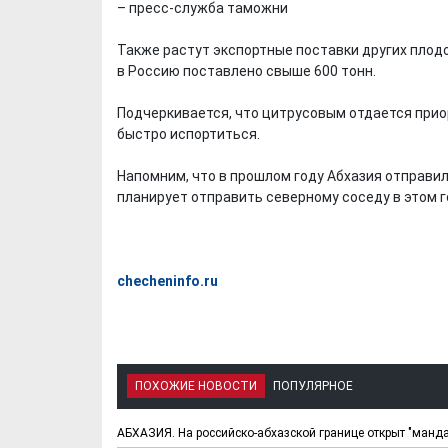
– пресс-служба таможни
Также растут экспортные поставки других плодо
в Россию поставлено свыше 600 тонн.
Подчеркивается, что цитрусовым отдается прио
быстро испортиться.
Напомним, что в прошлом году Абхазия отправил
планирует отправить северному соседу в этом 
checheninfo.ru
ПОХОЖИЕ НОВОСТИ
ПОПУЛЯРНОЕ
АБХАЗИЯ. На российско-абхазской границе открыт "манд