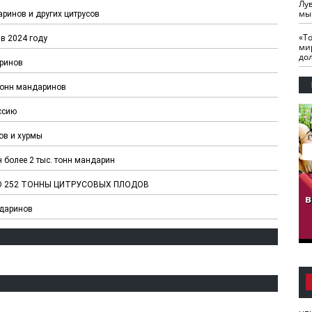
Лу
мы
аринов и других цитрусов
«Т
в 2024 году
ми
до
аринов
тонн мандаринов
ссию
ов и хурмы
 более 2 тыс. тонн мандарин
гузов.
ЧЕЧНЯ. Обарг Варин
ЧЕЧНЯ. Хьаьжин
О 252 ТОННЫ ЦИТРУСОВЫХ ПЛОДОВ
ан"
илли
мурд - обарг Вара
в
ндаринов
к)