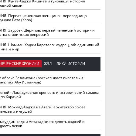
ЧНЯ. Кунта-Хаджи Кишиев и гуноевцы: история
ховной связи
ЧНЯ. Первая чеченская женщина - переводчица
умова Бата (Хава)
ЧНЯ. Заурбек Шерипов: первый чеченский историк и
ртва сталинских репрессий
ЧНЯ. Шамиль-Хаджи Каратаев: мудрец, объединивший
ание и мир
ЧЕЧЕНСКИЕ ХРОНИКИ
ЖЗЛ
ЛИКИ ИСТОРИИ
о абрека Зелимхана (рассказывает писатель и
рналист Абу Исмаилов)
рачой - Лам: духовная крепость и исторический символ
йпа Харачой
ЧНЯ. Мохмад-Хаджи из Атаги: архитектор союза
ченцев и ингушей
мсуддин-хаджи Автахаджиев: девять хаджей и
дрость веков