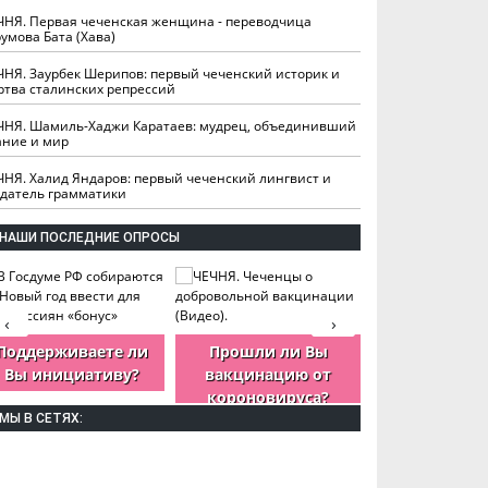
ЧНЯ. Первая чеченская женщина - переводчица
умова Бата (Хава)
ЧНЯ. Заурбек Шерипов: первый чеченский историк и
ртва сталинских репрессий
ЧНЯ. Шамиль-Хаджи Каратаев: мудрец, объединивший
ание и мир
ЧНЯ. Халид Яндаров: первый чеченский лингвист и
здатель грамматики
НАШИ ПОСЛЕДНИЕ ОПРОСЫ
‹
›
Поддерживаете ли
Прошли ли Вы
Как Вы оцен
Вы инициативу?
вакцинацию от
деятельность
короновируса?
ЧР?
МЫ В СЕТЯХ: