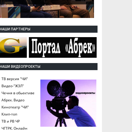
НАШИ ПАРТНЕРЫ
НАШИ ВИДЕОПРОЕКТЫ
ТВ версия "ЧИ"
Видео-"ЖЗЛ"
Чечня в обьективе
Абрек. Видео
Кинотеатр "ЧИ"
Клип-топ
ТВ и РВ ЧР
ЧГТРК. Онлайн