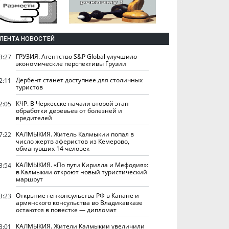
ЛЕНТА НОВОСТЕЙ
ГРУЗИЯ. Агентство S&P Global улучшило
3:27
экономические перспективы Грузии
Дербент станет доступнее для столичных
2:11
туристов
КЧР. В Черкесске начали второй этап
2:05
обработки деревьев от болезней и
вредителей
КАЛМЫКИЯ. Житель Калмыкии попал в
7:22
число жертв аферистов из Кемерово,
обманувших 14 человек
КАЛМЫКИЯ. «По пути Кирилла и Мефодия»:
3:54
в Калмыкии откроют новый туристический
маршрут
Открытие генконсульства РФ в Капане и
3:23
армянского консульства во Владикавказе
остаются в повестке — дипломат
КАЛМЫКИЯ. Жители Калмыкии увеличили
3:01