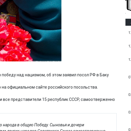
1
1
1
победу над нацизмом, об этом заявил посол РФ в Баку
0
 на официальном сайте российского посольства.
0
 и все представители 15 республик СССР, самоотверженно
0
о народа в общую Победу. Сыновья и дочери
0
лями других народов Советского Союза самоотверженно