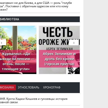
омагавки» не для Киева, а для США — роль "голубя
ра". Поставки с обратным адресом или кто кому
лжен?
БИБЛИОТЕКА
‹
›
Журналист: «До
Абрек Зелимхан и
Абрек Зели
ыхода на пенсию —
дуэль без крови
петух, ко
огонь, после —
(горская притча)
принёс де
тлеющие угли»
МОЗАИКА
ЭТНОСЛОВАРЬ
ХРОНОГРАФ
ЧНЯ. Кунта-Хаджи Кишиев и гуноевцы: история
ховной связи