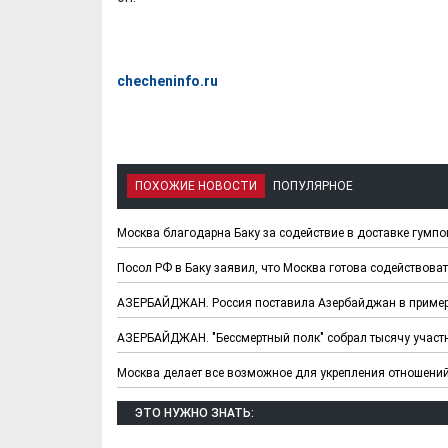
checheninfo.ru
ПОХОЖИЕ НОВОСТИ
ПОПУЛЯРНОЕ
Х. Гапураев. Капкан
ЧЕЧНЯ. А. Ту
Москва благодарна Баку за содействие в доставке гумп
для Зелимхана (Отр.
"Зелимх
из романа «1овда»)
(Отрыво
Посол РФ в Баку заявил, что Москва готова содействов
АЗЕРБАЙДЖАН. Россия поставила Азербайджан в пример
АЗЕРБАЙДЖАН. "Бессмертный полк" собрал тысячу участн
Москва делает все возможное для укрепления отношений
ЭТО НУЖНО ЗНАТЬ: