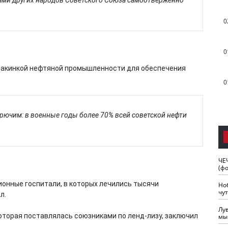
0
0
бакинкой нефтяной промышленности для обеспечения
0
рючим: в военные годы более 70% всей советской нефти
ЧЕ
(ф
онные госпитали, в которых лечились тысячи
Но
чу
л.
Лу
оторая поставлялась союзниками по ленд-лизу, заключил
мы