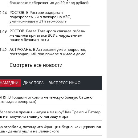
банковские сбережения до 29 млрд рублей
РОСТОВ. В Ростове задержан
2:24
подозреваемый в пожаре на АЗС,
уничтожившем 21 автомобиль
РОСТОВ. Глава Таганрога связала гибель
1:49
женщины при атаке ВСУ с нарушением
правил безопасности
АСТРАХАНЬ. В Астрахани умер подросток,
1:42
пострадавший при пожаре в жилом доме
Смотреть все новости
НАМЕДНИ
ДИАСПОРА
ЭКСПРЕСС-ИНФО
ЧНЯ. В Гордали открыли чеченскую боевую башню
ото-видео репортаж)
белевская премия - наука или шоу? Как Трамп и Гитлер
ть не получили главную награду мира
вр ограбили, потому что Франция бедна, как церковная
шь - деньги ушли на Зеленского