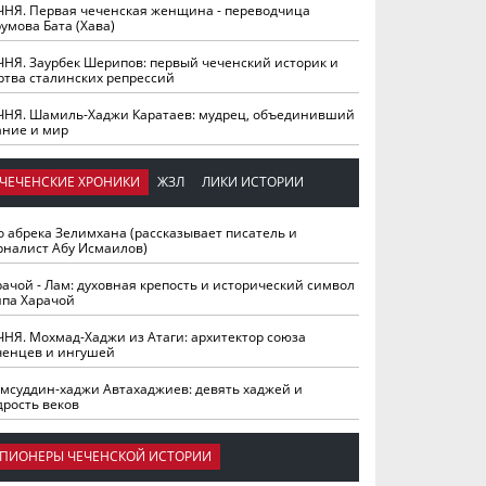
ЧНЯ. Первая чеченская женщина - переводчица
умова Бата (Хава)
ЧНЯ. Заурбек Шерипов: первый чеченский историк и
ртва сталинских репрессий
ЧНЯ. Шамиль-Хаджи Каратаев: мудрец, объединивший
ание и мир
ЧЕЧЕНСКИЕ ХРОНИКИ
ЖЗЛ
ЛИКИ ИСТОРИИ
о абрека Зелимхана (рассказывает писатель и
рналист Абу Исмаилов)
рачой - Лам: духовная крепость и исторический символ
йпа Харачой
ЧНЯ. Мохмад-Хаджи из Атаги: архитектор союза
ченцев и ингушей
мсуддин-хаджи Автахаджиев: девять хаджей и
дрость веков
ПИОНЕРЫ ЧЕЧЕНСКОЙ ИСТОРИИ