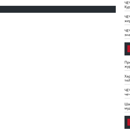
ЧЕ
Кур
ЧЕ
же
ЧЕ
зн
Пр
жу
Ха
те
ЧЕ
че
Ша
му