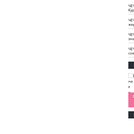
ЧЕ
Кур
ЧЕ
же
ЧЕ
зн
ЧЕ
со
изайн
Одобряете ли вы
Нужна ли "хартия
Ахмат"
антитабачный
ответственного
законопроект?
блогера"?