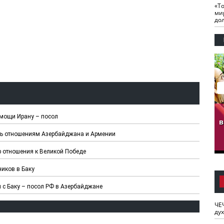
«Т
ми
до
гузов.
ЧЕЧНЯ. Обарг Варин
ЧЕЧНЯ. Хьаьжин
омощи Ирану – посол
ан"
илли
мурд - обарг Вара
в
к)
ать отношениям Азербайджана и Армении
 отношения к Великой Победе
иков в Баку
 с Баку – посол РФ в Азербайджане
ЧЕ
ду