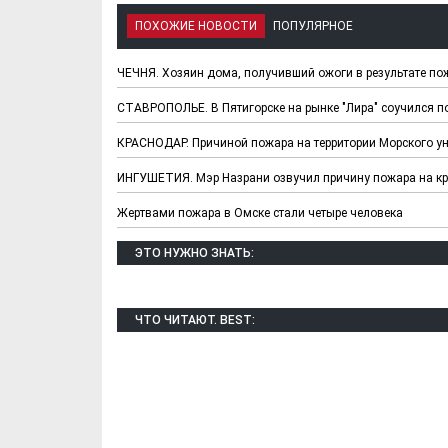
ПОХОЖИЕ НОВОСТИ
ПОПУЛЯРНОЕ
ЧЕЧНЯ. Хозяин дома, получивший ожоги в результате по
СТАВРОПОЛЬЕ. В Пятигорске на рынке "Лира" соучился п
КРАСНОДАР. Причиной пожара на территории Морского ун
ИНГУШЕТИЯ. Мэр Назрани озвучил причину пожара на к
Жертвами пожара в Омске стали четыре человека
ЭТО НУЖНО ЗНАТЬ:
Х. Гапураев. Капкан
ЧЕЧНЯ. А. Ту
для Зелимхана (Отр.
"Зелимх
из романа «1овда»)
(Отрыво
ЧТО ЧИТАЮТ. BEST: