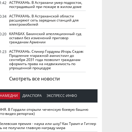
АСТРАХАНЬ. В Астрахани умер подросток,
1:42
пострадавший при пожаре в жилом доме
АСТРАХАНЬ. В Астраханской области
0:34
расширяют сеть зарядных станций для
электромобилей
КАРАБАХ. Бакинский апелляционный суд
0:20
оставил без изменений приговор
гражданам Армении
АСТРАХАНЬ. Спикер Гордумы Игорь Седов:
1:23
Продление «гаражной амнистии» до
сентября 2031 года позволит гражданам
оформить права на недвижимость по
упрощенной процедуре
Смотреть все новости
НАМЕДНИ
ДИАСПОРА
ЭКСПРЕСС-ИНФО
ЧНЯ. В Гордали открыли чеченскую боевую башню
ото-видео репортаж)
белевская премия - наука или шоу? Как Трамп и Гитлер
ть не получили главную награду мира