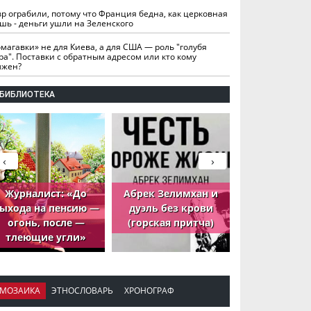
вр ограбили, потому что Франция бедна, как церковная
шь - деньги ушли на Зеленского
омагавки» не для Киева, а для США — роль "голубя
ра". Поставки с обратным адресом или кто кому
лжен?
БИБЛИОТЕКА
‹
›
Журналист: «До
Абрек Зелимхан и
Абрек Зели
ыхода на пенсию —
дуэль без крови
петух, ко
огонь, после —
(горская притча)
принёс де
тлеющие угли»
МОЗАИКА
ЭТНОСЛОВАРЬ
ХРОНОГРАФ