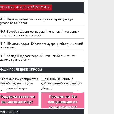
ПИОНЕРЫ ЧЕЧЕНСКОЙ ИСТОРИИ
ЧНЯ. Первая чеченская женщина - переводчица
умова Бата (Хава)
ЧНЯ. Заурбек Шерипов: первый чеченский историк и
ртва сталинских репрессий
ЧНЯ. Шамиль-Хаджи Каратаев: мудрец, объединивший
ание и мир
ЧНЯ. Халид Яндаров: первый чеченский лингвист и
здатель грамматики
НАШИ ПОСЛЕДНИЕ ОПРОСЫ
‹
›
Поддерживаете ли
Прошли ли Вы
Как Вы оцен
Вы инициативу?
вакцинацию от
деятельность
короновируса?
ЧР?
МЫ В СЕТЯХ: