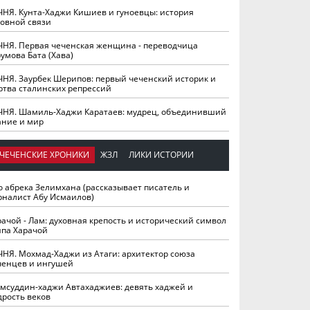
ЧНЯ. Кунта-Хаджи Кишиев и гуноевцы: история
ховной связи
ЧНЯ. Первая чеченская женщина - переводчица
умова Бата (Хава)
ЧНЯ. Заурбек Шерипов: первый чеченский историк и
ртва сталинских репрессий
ЧНЯ. Шамиль-Хаджи Каратаев: мудрец, объединивший
ание и мир
ЧЕЧЕНСКИЕ ХРОНИКИ
ЖЗЛ
ЛИКИ ИСТОРИИ
о абрека Зелимхана (рассказывает писатель и
рналист Абу Исмаилов)
рачой - Лам: духовная крепость и исторический символ
йпа Харачой
ЧНЯ. Мохмад-Хаджи из Атаги: архитектор союза
ченцев и ингушей
мсуддин-хаджи Автахаджиев: девять хаджей и
дрость веков