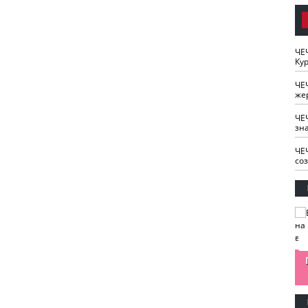
ЧЕ
Кур
ЧЕ
же
ЧЕ
зн
ЧЕ
со
изайн
Одобряете ли вы
Нужна ли "хартия
Ахмат"
антитабачный
ответственного
законопроект?
блогера"?