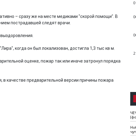
0
ативно – сразу же на месте медиками "скорой помощи". В
0
янием пострадавшей следят врачи.
0
 выздоровления.
ира", когда он был локализован, достигла 1,3 тыс кв м.
2
арительной оценке, пожар так или иначе затронул порядка
я, в качестве предварительной версии причины пожара
ЧЕ
(ф
Но
чу