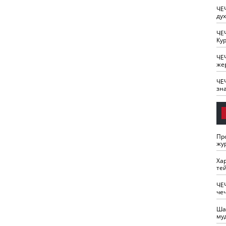
ЧЕ
ду
ЧЕ
Кур
ЧЕ
же
ЧЕ
зн
Пр
жу
Ха
те
ЧЕ
че
Ша
му