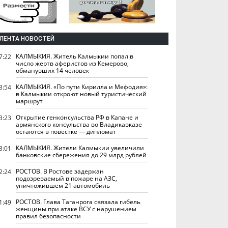
ЛЕНТА НОВОСТЕЙ
КАЛМЫКИЯ. Житель Калмыкии попал в
7:22
число жертв аферистов из Кемерово,
обманувших 14 человек
КАЛМЫКИЯ. «По пути Кирилла и Мефодия»:
3:54
в Калмыкии откроют новый туристический
маршрут
Открытие генконсульства РФ в Капане и
3:23
армянского консульства во Владикавказе
остаются в повестке — дипломат
КАЛМЫКИЯ. Жители Калмыкии увеличили
3:01
банковские сбережения до 29 млрд рублей
РОСТОВ. В Ростове задержан
2:24
подозреваемый в пожаре на АЗС,
уничтожившем 21 автомобиль
РОСТОВ. Глава Таганрога связала гибель
1:49
женщины при атаке ВСУ с нарушением
правил безопасности