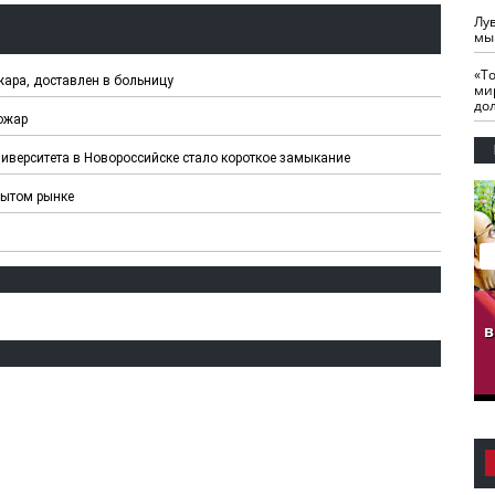
Лу
мы
«Т
жара, доставлен в больницу
ми
до
ожар
иверситета в Новороссийске стало короткое замыкание
рытом рынке
гузов.
ЧЕЧНЯ. Обарг Варин
ЧЕЧНЯ. Хьаьжин
ан"
илли
мурд - обарг Вара
в
к)