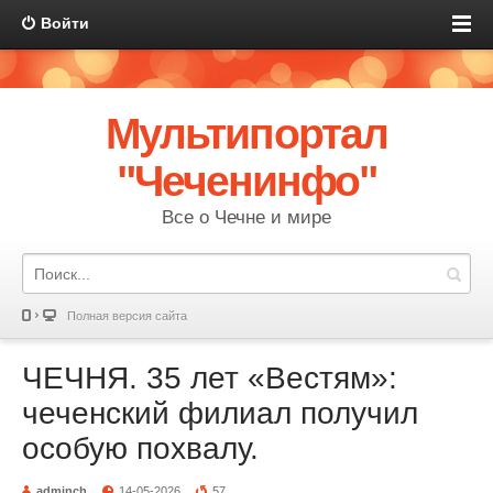
Войти
Мультипортал
"Чеченинфо"
Все о Чечне и мире
Полная версия сайта
ЧЕЧНЯ. 35 лет «Вестям»:
чеченский филиал получил
особую похвалу.
adminch
14-05-2026
57