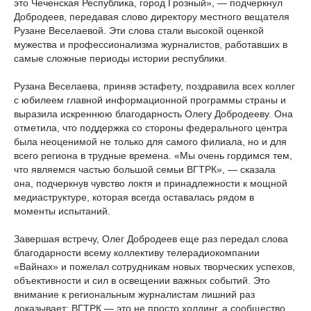
это Чеченская Республика, город Грозный», — подчеркнул
Добродеев, передавая слово директору местного вещателя
Рузане Веселаевой. Эти слова стали высокой оценкой
мужества и профессионализма журналистов, работавших в
самые сложные периоды истории республики.
Рузана Веселаева, приняв эстафету, поздравила всех коллег
с юбилеем главной информационной программы страны и
выразила искреннюю благодарность Олегу Добродееву. Она
отметила, что поддержка со стороны федерального центра
была неоценимой не только для самого филиала, но и для
всего региона в трудные времена. «Мы очень гордимся тем,
что являемся частью большой семьи ВГТРК», — сказала
она, подчеркнув чувство локтя и принадлежности к мощной
медиаструктуре, которая всегда оставалась рядом в
моменты испытаний.
Завершая встречу, Олег Добродеев еще раз передал слова
благодарности всему коллективу телерадиокомпании
«Вайнах» и пожелал сотрудникам новых творческих успехов,
объективности и сил в освещении важных событий. Это
внимание к региональным журналистам лишний раз
доказывает: ВГТРК — это не просто холдинг, а сообщество