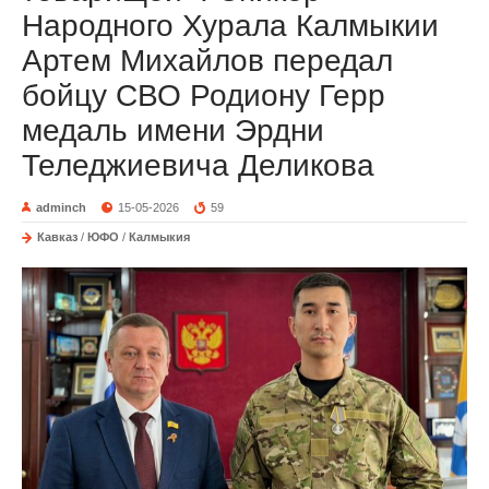
Народного Хурала Калмыкии
Артем Михайлов передал
бойцу СВО Родиону Герр
медаль имени Эрдни
Теледжиевича Деликова
adminch
15-05-2026
59
Кавказ
/
ЮФО
/
Калмыкия