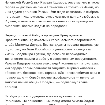
Чеченской Республики Рамзан Кадыров, отметив, что в числе
героев — достойные сыны Отечества не только из Чечни, но
и из других регионов России. Эти люди сознательно выбрали
путь защитника, руководствуясь чувством долга и любовью к
Родине, и теперь готовы плечом к плечу с сослуживцами
выполнять боевые задачи на передовой.
Перед отправкой бойцов проводил Председатель
Правительства ЧР, начальник Регионального оперативного
штаба Магомед Даудов. Все кандидаты прошли тщательную
подготовку на базе Российского университета спецназа
имени Владимира Путина, где освоили необходимые
тактические навыки и работу с современным вооружением.
Рамзан Кадыров назвал этих людей истинными патриотами,
чьи сердца полны решимости защитить мирных жителей и
обеспечить безопасность страны. «Их непоколебимая вера в
правое дело — борьбу против укрофашистов — является
залогом нашей общей Победы», — подчеркнул глава
региона.
Особую роль в поддержке военнослужащих играет
Региональный общественный фонд имени Ахмата-Хаджи