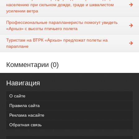
населению при сильном дожде, граде и шквалистом
усилении ветра
Профессиональные парапланеристы помогут увидеть
«Архыз» с высоты птичьего полета
Туристам на ВТРК «Архыз» предложат полеты на
параплане
Комментарии (0)
Навигация
О сайте
Правила сайта
Реклама насайте
Обратная связь