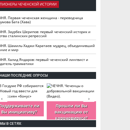
ПИОНЕРЫ ЧЕЧЕНСКОЙ ИСТОРИИ
ЧНЯ. Первая чеченская женщина - переводчица
умова Бата (Хава)
ЧНЯ. Заурбек Шерипов: первый чеченский историк и
ртва сталинских репрессий
ЧНЯ. Шамиль-Хаджи Каратаев: мудрец, объединивший
ание и мир
ЧНЯ. Халид Яндаров: первый чеченский лингвист и
здатель грамматики
НАШИ ПОСЛЕДНИЕ ОПРОСЫ
‹
›
Поддерживаете ли
Прошли ли Вы
Как Вы оцен
Вы инициативу?
вакцинацию от
деятельность
короновируса?
ЧР?
МЫ В СЕТЯХ: