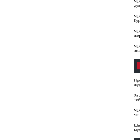
ЧЕ
ду
ЧЕ
Кур
ЧЕ
же
ЧЕ
зн
Пр
жу
Ха
те
ЧЕ
че
Ша
му