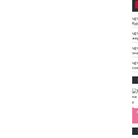
ЧЕ
Кур
ЧЕ
же
ЧЕ
зн
ЧЕ
со
изайн
Одобряете ли вы
Нужна ли "хартия
Ахмат"
антитабачный
ответственного
законопроект?
блогера"?