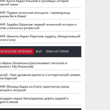
ЧНЯ. Кунта-Хаджи Кишиев и гуноевцы: история
ховной связи
ЧНЯ. Первая чеченская женщина - переводчица
умова Бата (Хава)
ЧНЯ. Заурбек Шерипов: первый чеченский историк и
ртва сталинских репрессий
ЧНЯ. Шамиль-Хаджи Каратаев: мудрец, объединивший
ание и мир
ЧЕЧЕНСКИЕ ХРОНИКИ
ЖЗЛ
ЛИКИ ИСТОРИИ
о абрека Зелимхана (рассказывает писатель и
рналист Абу Исмаилов)
рачой - Лам: духовная крепость и исторический символ
йпа Харачой
ЧНЯ. Мохмад-Хаджи из Атаги: архитектор союза
ченцев и ингушей
мсуддин-хаджи Автахаджиев: девять хаджей и
дрость веков