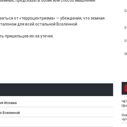
 земных, предсказать облик или способ мышления
0
аться от «терроцентризма» — убеждения, что земная
талоном для всей остальной Вселенной.
0
ть пришельцев из-за утечек.
0
0
ЧЕ
ния Ислама
(ф
о Вселенной
Но
чу