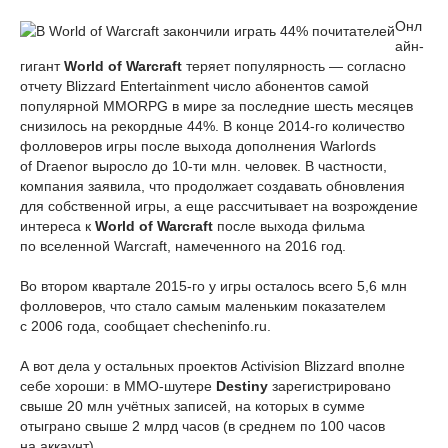
Онл
айн-
гигант
World of Warcraft
теряет популярность — согласно
отчету Blizzard Entertainment число абонентов самой
популярной MMORPG в мире за последние шесть месяцев
снизилось на рекордные 44%. В конце 2014-го количество
фолловеров игры после выхода дополнения Warlords
of Draenor выросло до 10-ти млн. человек. В частности,
компания заявила, что продолжает создавать обновления
для собственной игры, а еще рассчитывает на возрождение
интереса к
World of Warcraft
после выхода фильма
по вселенной Warcraft, намеченного на 2016 год.
Во втором квартале 2015-го у игры осталось всего 5,6 млн
фолловеров, что стало самым маленьким показателем
с 2006 года, сообщает checheninfo.ru.
А вот дела у остальных проектов Activision Blizzard вполне
себе хороши: в MMO-шутере
Destiny
зарегистрировано
свыше 20 млн учётных записей, на которых в сумме
отыграно свыше 2 млрд часов (в среднем по 100 часов
на аккаунт).