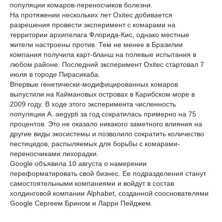
популяции комаров-переносчиков болезни.
На протяжении нескольких лет Oxitec добивается
разрешения провести эксперимент с комарами на
территории архипелага Флорида-Кис, однако местные
жители настроены против. Тем не менее в Бразилии
компания получила карт-бланш на полевые испытания в
любом районе. Последний эксперимент Oxitec стартовал 7
июля в городе Пирасикаба.
Впервые генетически-модифицированных комаров
выпустили на Каймановых островах в Карибском море в
2009 году. В ходе этого эксперимента численность
популяции A. aegypti за год сократилась примерно на 75
процентов. Это не оказало никакого заметного влияния на
другие виды экосистемы и позволило сократить количество
пестицидов, распыляемых для борьбы с комарами-
переносчиками лихорадки.
Google объявила 10 августа о намерении
переформатировать свой бизнес. Ее подразделения станут
самостоятельными компаниями и войдут в состав
холдинговой компании Alphabet, созданной сооснователями
Google Сергеем Брином и Ларри Пейджем.