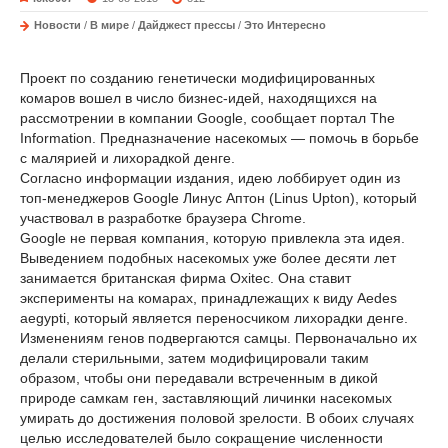
Новости
/
В мире
/
Дайджест прессы
/
Это Интересно
Проект по созданию генетически модифицированных
комаров вошел в число бизнес-идей, находящихся на
рассмотрении в компании Google, сообщает портал The
Information. Предназначение насекомых — помочь в борьбе
с малярией и лихорадкой денге.
Согласно информации издания, идею лоббирует один из
топ-менеджеров Google Линус Аптон (Linus Upton), который
участвовал в разработке браузера Chrome.
Google не первая компания, которую привлекла эта идея.
Выведением подобных насекомых уже более десяти лет
занимается британская фирма Oxitec. Она ставит
эксперименты на комарах, принадлежащих к виду Aedes
aegypti, который является переносчиком лихорадки денге.
Изменениям генов подвергаются самцы. Первоначально их
делали стерильными, затем модифицировали таким
образом, чтобы они передавали встреченным в дикой
природе самкам ген, заставляющий личинки насекомых
умирать до достижения половой зрелости. В обоих случаях
целью исследователей было сокращение численности