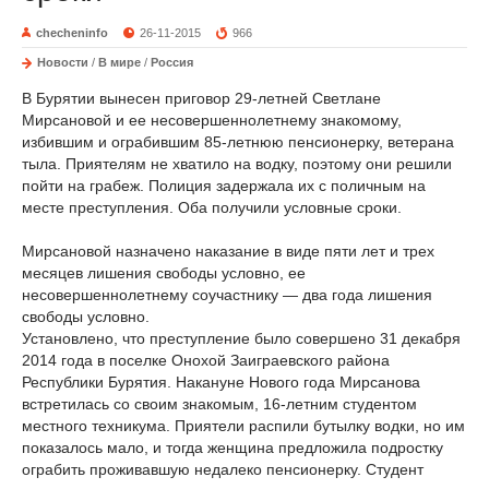
checheninfo
26-11-2015
966
Новости
/
В мире
/
Россия
В Бурятии вынесен приговор 29-летней Светлане
Мирсановой и ее несовершеннолетнему знакомому,
избившим и ограбившим 85-летнюю пенсионерку, ветерана
тыла. Приятелям не хватило на водку, поэтому они решили
пойти на грабеж. Полиция задержала их с поличным на
месте преступления. Оба получили условные сроки.
Мирсановой назначено наказание в виде пяти лет и трех
месяцев лишения свободы условно, ее
несовершеннолетнему соучастнику — два года лишения
свободы условно.
Установлено, что преступление было совершено 31 декабря
2014 года в поселке Онохой Заиграевского района
Республики Бурятия. Накануне Нового года Мирсанова
встретилась со своим знакомым, 16-летним студентом
местного техникума. Приятели распили бутылку водки, но им
показалось мало, и тогда женщина предложила подростку
ограбить проживавшую недалеко пенсионерку. Студент