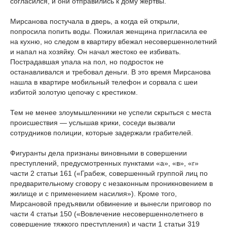
согласился, и они отправились к дому жертвы.
Мирсанова постучала в дверь, а когда ей открыли,
попросила попить воды. Пожилая женщина пригласила ее
на кухню, но следом в квартиру вбежал несовершеннолетний
и напал на хозяйку. Он начал жестоко ее избивать.
Пострадавшая упала на пол, но подросток не
останавливался и требовал деньги. В это время Мирсанова
нашла в квартире мобильный телефон и сорвала с шеи
избитой золотую цепочку с крестиком.
Тем не менее злоумышленники не успели скрыться с места
происшествия — услышав крики, соседи вызвали
сотрудников полиции, которые задержали грабителей.
Фигуранты дела признаны виновными в совершении
преступлений, предусмотренных пунктами «а», «в», «г»
части 2 статьи 161 («Грабеж, совершенный группой лиц по
предварительному сговору с незаконным проникновением в
жилище и с применением насилия»). Кроме того,
Мирсановой предъявили обвинение и вынесли приговор по
части 4 статьи 150 («Вовлечение несовершеннолетнего в
совершение тяжкого преступления) и части 1 статьи 319