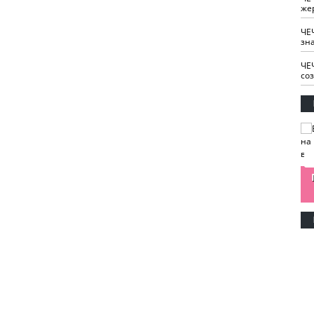
же
ЧЕ
зн
ЧЕ
со
изайн
Одобряете ли вы
Нужна ли "хартия
Ахмат"
антитабачный
ответственного
законопроект?
блогера"?