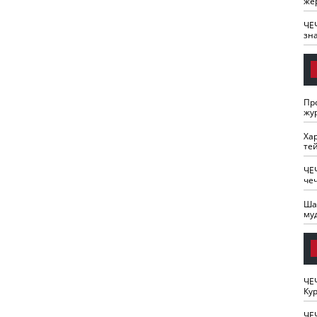
же
ЧЕ
зн
Пр
жу
Ха
те
ЧЕ
че
Ша
му
ЧЕ
Кур
ЧЕ