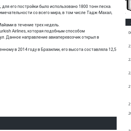
 для его постройки было использовано 1800 тонн песка.
мечательности со всего мира, в том числе Тадж-Махал,
айами в течение трех недель.
rkish Airlines, которая подобным способом
0
ул. Данное направление авиаперевозчик открыл в
2
ному в 2014 году в Бразилии, его высота составляла 12,5
2
2
2
2
2
1