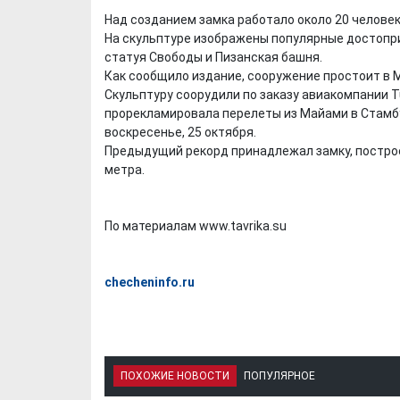
Над созданием замка работало около 20 человек,
На скульптуре изображены популярные достопри
статуя Свободы и Пизанская башня.
Как сообщило издание, сооружение простоит в М
Скульптуру соорудили по заказу авиакомпании Tu
прорекламировала перелеты из Майами в Стамб
воскресенье, 25 октября.
Предыдущий рекорд принадлежал замку, построен
метра.
По материалам www.tavrika.su
checheninfo.ru
ПОХОЖИЕ НОВОСТИ
ПОПУЛЯРНОЕ