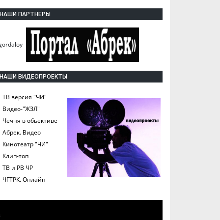
НАШИ ПАРТНЕРЫ
НАШИ ВИДЕОПРОЕКТЫ
ТВ версия "ЧИ"
Видео-"ЖЗЛ"
Чечня в обьективе
Абрек. Видео
Кинотеатр "ЧИ"
Клип-топ
ТВ и РВ ЧР
ЧГТРК. Онлайн
а