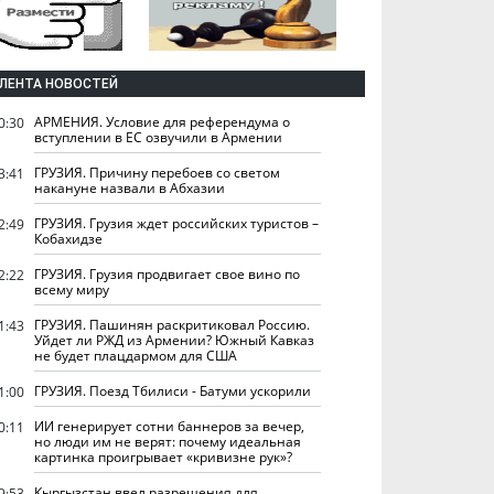
ЛЕНТА НОВОСТЕЙ
АРМЕНИЯ. Условие для референдума о
0:30
вступлении в ЕС озвучили в Армении
ГРУЗИЯ. Причину перебоев со светом
3:41
накануне назвали в Абхазии
ГРУЗИЯ. Грузия ждет российских туристов –
2:49
Кобахидзе
ГРУЗИЯ. Грузия продвигает свое вино по
2:22
всему миру
ГРУЗИЯ. Пашинян раскритиковал Россию.
1:43
Уйдет ли РЖД из Армении? Южный Кавказ
не будет плацдармом для США
ГРУЗИЯ. Поезд Тбилиси - Батуми ускорили
1:00
ИИ генерирует сотни баннеров за вечер,
0:11
но люди им не верят: почему идеальная
картинка проигрывает «кривизне рук»?
Кыргызстан ввел разрешения для
9:53