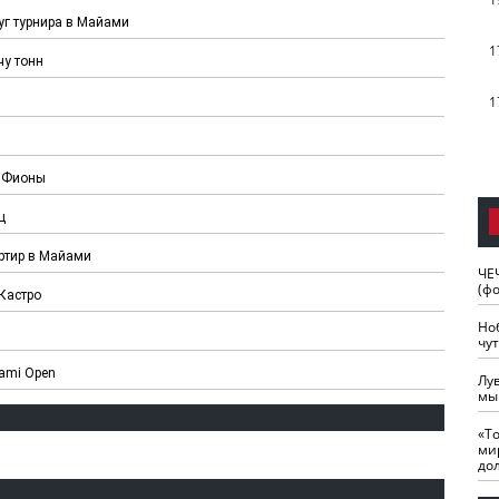
уг турнира в Майами
1
чу тонн
1
и Фионы
ц
ртир в Майами
ЧЕ
(ф
Кастро
Но
чу
ami Open
Лу
мы
«Т
ми
до