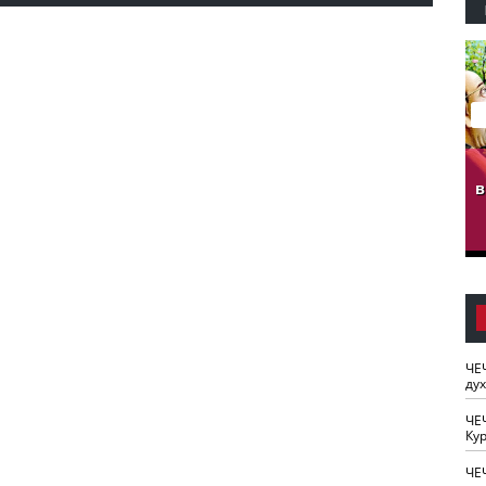
гузов.
ЧЕЧНЯ. Обарг Варин
ЧЕЧНЯ. Хьаьжин
ан"
илли
мурд - обарг Вара
в
к)
ЧЕ
ду
ЧЕ
Кур
ЧЕ