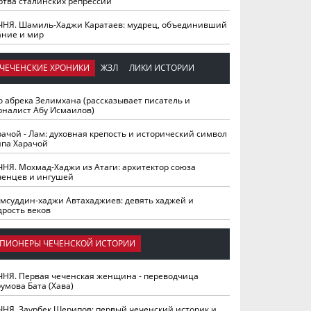
ртва сталинских репрессий
ЧНЯ. Шамиль-Хаджи Каратаев: мудрец, объединивший
ание и мир
ЧЕЧЕНСКИЕ ХРОНИКИ
ЖЗЛ
ЛИКИ ИСТОРИИ
о абрека Зелимхана (рассказывает писатель и
рналист Абу Исмаилов)
рачой - Лам: духовная крепость и исторический символ
йпа Харачой
ЧНЯ. Мохмад-Хаджи из Атаги: архитектор союза
ченцев и ингушей
мсуддин-хаджи Автахаджиев: девять хаджей и
дрость веков
ПИОНЕРЫ ЧЕЧЕНСКОЙ ИСТОРИИ
ЧНЯ. Первая чеченская женщина - переводчица
умова Бата (Хава)
ЧНЯ. Заурбек Шерипов: первый чеченский историк и