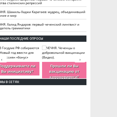
ртва сталинских репрессий
ЧНЯ. Шамиль-Хаджи Каратаев: мудрец, объединивший
ание и мир
ЧНЯ. Халид Яндаров: первый чеченский лингвист и
здатель грамматики
НАШИ ПОСЛЕДНИЕ ОПРОСЫ
‹
›
Поддерживаете ли
Прошли ли Вы
Как Вы оцен
Вы инициативу?
вакцинацию от
деятельность
короновируса?
ЧР?
МЫ В СЕТЯХ: