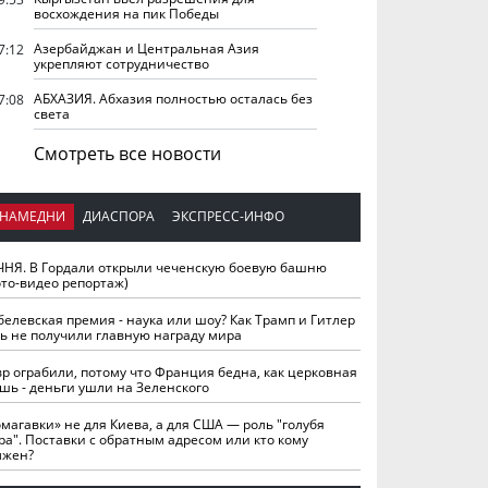
восхождения на пик Победы
Азербайджан и Центральная Азия
7:12
укрепляют сотрудничество
АБХАЗИЯ. Абхазия полностью осталась без
7:08
света
Смотреть все новости
НАМЕДНИ
ДИАСПОРА
ЭКСПРЕСС-ИНФО
ЧНЯ. В Гордали открыли чеченскую боевую башню
ото-видео репортаж)
белевская премия - наука или шоу? Как Трамп и Гитлер
ть не получили главную награду мира
вр ограбили, потому что Франция бедна, как церковная
шь - деньги ушли на Зеленского
омагавки» не для Киева, а для США — роль "голубя
ра". Поставки с обратным адресом или кто кому
лжен?