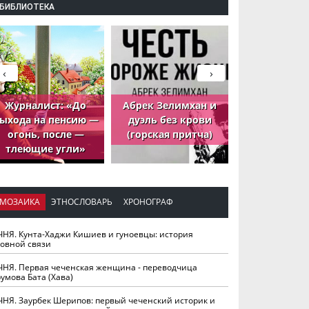
БИБЛИОТЕКА
‹
›
Журналист: «До
Абрек Зелимхан и
Абрек Зели
ыхода на пенсию —
дуэль без крови
петух, ко
огонь, после —
(горская притча)
принёс де
тлеющие угли»
МОЗАИКА
ЭТНОСЛОВАРЬ
ХРОНОГРАФ
ЧНЯ. Кунта-Хаджи Кишиев и гуноевцы: история
ховной связи
ЧНЯ. Первая чеченская женщина - переводчица
умова Бата (Хава)
ЧНЯ. Заурбек Шерипов: первый чеченский историк и