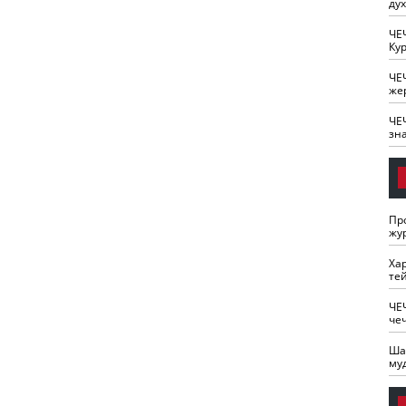
ду
ЧЕ
Кур
ЧЕ
же
ЧЕ
зн
Пр
жу
Ха
те
ЧЕ
че
Ша
му