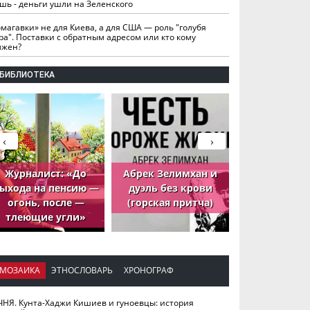
шь - деньги ушли на Зеленского
омагавки» не для Киева, а для США — роль "голубя
ра". Поставки с обратным адресом или кто кому
лжен?
БИБЛИОТЕКА
‹
›
Журналист: «До
Абрек Зелимхан и
Абрек Зели
ыхода на пенсию —
дуэль без крови
петух, ко
огонь, после —
(горская притча)
принёс де
тлеющие угли»
МОЗАИКА
ЭТНОСЛОВАРЬ
ХРОНОГРАФ
ЧНЯ. Кунта-Хаджи Кишиев и гуноевцы: история