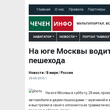
Главная
О нас
Правила
Партнеры
МУЛЬТИПОРТАЛ. ВС
НАВИГАТОР
НОВОСТИ
ПОРТАЛ "КАВКАЗ
На юге Москвы води
пешехода
Новости
/
В мире
/
Россия
29-05-2016
На юге Москвы в субботу, 28 мая, пр
автомобиля и двумя пешеходами — мужчиной и
и выстрелил в своего оппонента из травматиче