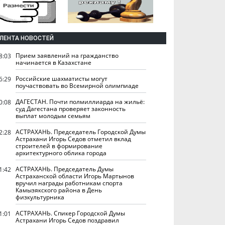
ЛЕНТА НОВОСТЕЙ
Прием заявлений на гражданство
8:03
начинается в Казахстане
Российские шахматисты могут
6:29
поучаствовать во Всемирной олимпиаде
ДАГЕСТАН. Почти полмиллиарда на жильё:
0:08
суд Дагестана проверяет законность
выплат молодым семьям
АСТРАХАНЬ. Председатель Городской Думы
2:28
Астрахани Игорь Седов отметил вклад
строителей в формирование
архитектурного облика города
АСТРАХАНЬ. Председатель Думы
1:42
Астраханской области Игорь Мартынов
вручил награды работникам спорта
Камызякского района в День
физкультурника
АСТРАХАНЬ. Спикер Городской Думы
1:01
Астрахани Игорь Седов поздравил