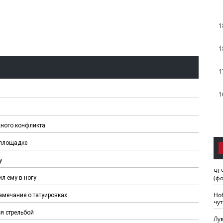
1
1
1
1
жного конфликта
 площадке
у
ЧЕ
(ф
л ему в ногу
Но
амечание о татуировках
чу
я стрельбой
Лу