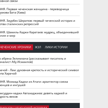
ховной связи
ЧНЯ. Первая чеченская женщина - переводчица
умова Бата (Хава)
ЧНЯ. Заурбек Шерипов: первый чеченский историк и
ртва сталинских репрессий
ЧНЯ. Шамиль-Хаджи Каратаев: мудрец, объединивший
ание и мир
ЧЕЧЕНСКИЕ ХРОНИКИ
ЖЗЛ
ЛИКИ ИСТОРИИ
о абрека Зелимхана (рассказывает писатель и
рналист Абу Исмаилов)
рачой - Лам: духовная крепость и исторический символ
йпа Харачой
ЧНЯ. Мохмад-Хаджи из Атаги: архитектор союза
ченцев и ингушей
мсуддин-хаджи Автахаджиев: девять хаджей и
дрость веков