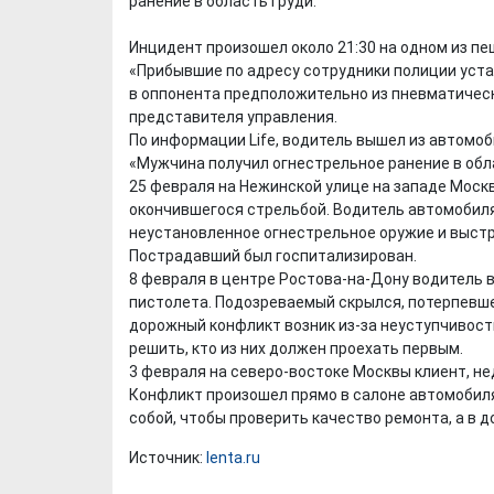
ранение в область груди.
Инцидент произошел около 21:30 на одном из пе
«Прибывшие по адресу сотрудники полиции уста
в оппонента предположительно из пневматическ
представителя управления.
По информации Life, водитель вышел из автомоб
«Мужчина получил огнестрельное ранение в обла
25 февраля на Нежинской улице на западе Моск
окончившегося стрельбой. Водитель автомобиля
неустановленное огнестрельное оружие и выстре
Пострадавший был госпитализирован.
8 февраля в центре Ростова-на-Дону водитель 
пистолета. Подозреваемый скрылся, потерпевш
дорожный конфликт возник из-за неуступчивост
решить, кто из них должен проехать первым.
3 февраля на северо-востоке Москвы клиент, н
Конфликт произошел прямо в салоне автомобил
собой, чтобы проверить качество ремонта, а в д
Источник:
lenta.ru