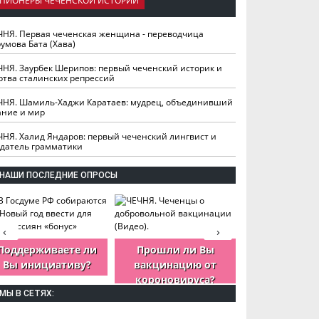
ПИОНЕРЫ ЧЕЧЕНСКОЙ ИСТОРИИ
ЧНЯ. Первая чеченская женщина - переводчица
умова Бата (Хава)
ЧНЯ. Заурбек Шерипов: первый чеченский историк и
ртва сталинских репрессий
ЧНЯ. Шамиль-Хаджи Каратаев: мудрец, объединивший
ание и мир
ЧНЯ. Халид Яндаров: первый чеченский лингвист и
здатель грамматики
НАШИ ПОСЛЕДНИЕ ОПРОСЫ
‹
›
Поддерживаете ли
Прошли ли Вы
Как Вы оцен
Вы инициативу?
вакцинацию от
деятельность
короновируса?
ЧР?
МЫ В СЕТЯХ: