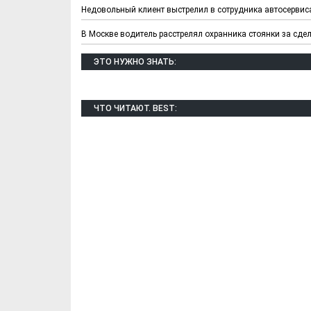
Недовольный клиент выстрелил в сотрудника автосервис
В Москве водитель расстрелял охранника стоянки за сде
ЭТО НУЖНО ЗНАТЬ:
ЧТО ЧИТАЮТ. BEST:
Х. Гапураев. Капкан
ЧЕЧНЯ. А. Ту
для Зелимхана (Отр.
"Зелимх
из романа «1овда»)
(Отрыво