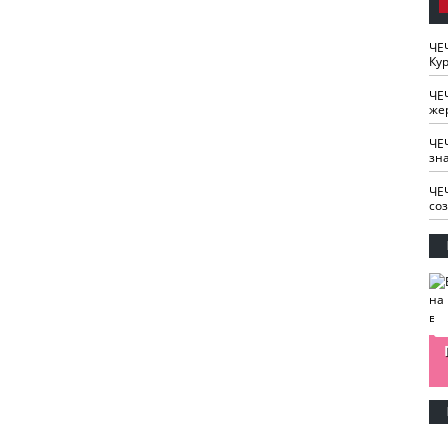
ЧЕ
Кур
ЧЕ
же
ЧЕ
зн
ЧЕ
со
изайн
Одобряете ли вы
Нужна ли "хартия
Ахмат"
антитабачный
ответственного
законопроект?
блогера"?