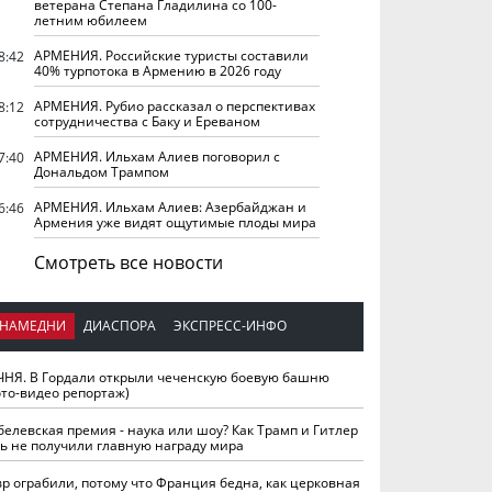
ветерана Степана Гладилина со 100-
летним юбилеем
АРМЕНИЯ. Российские туристы составили
8:42
40% турпотока в Армению в 2026 году
АРМЕНИЯ. Рубио рассказал о перспективах
8:12
сотрудничества с Баку и Ереваном
АРМЕНИЯ. Ильхам Алиев поговорил с
7:40
Дональдом Трампом
АРМЕНИЯ. Ильхам Алиев: Азербайджан и
6:46
Армения уже видят ощутимые плоды мира
Смотреть все новости
НАМЕДНИ
ДИАСПОРА
ЭКСПРЕСС-ИНФО
ЧНЯ. В Гордали открыли чеченскую боевую башню
ото-видео репортаж)
белевская премия - наука или шоу? Как Трамп и Гитлер
ть не получили главную награду мира
вр ограбили, потому что Франция бедна, как церковная