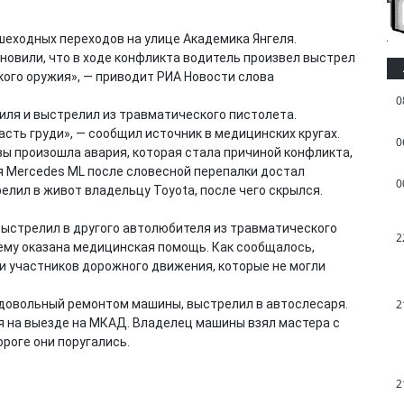
шеходных переходов на улице Академика Янгеля.
новили, что в ходе конфликта водитель произвел выстрел
ого оружия», — приводит РИА Новости слова
0
иля и выстрелил из травматического пистолета.
сть груди», — сообщил источник в медицинских кругах.
0
вы произошла авария, которая стала причиной конфликта,
 Mercedes ML после словесной перепалки достал
0
лил в живот владельцу Toyota, после чего скрылся.
выстрелил в другого автолюбителя из травматического
2
ему оказана медицинская помощь. Как сообщалось,
и участников дорожного движения, которые не могли
едовольный ремонтом машины, выстрелил в автослесаря.
2
я на выезде на МКАД. Владелец машины взял мастера с
ороге они поругались.
2