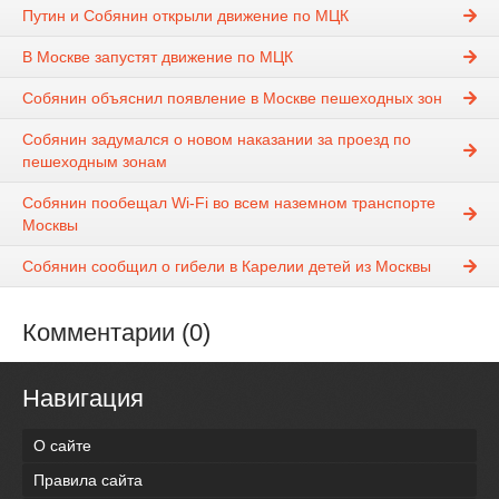
Путин и Собянин открыли движение по МЦК
В Москве запустят движение по МЦК
Собянин объяснил появление в Москве пешеходных зон
Собянин задумался о новом наказании за проезд по
пешеходным зонам
Собянин пообещал Wi-Fi во всем наземном транспорте
Москвы
Собянин сообщил о гибели в Карелии детей из Москвы
Комментарии (0)
Навигация
О сайте
Правила сайта