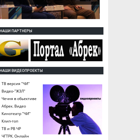
НАШИ ПАРТНЕРЫ
НАШИ ВИДЕОПРОЕКТЫ
ТВ версия "ЧИ"
Видео-"ЖЗЛ"
Чечня в обьективе
Абрек. Видео
Кинотеатр "ЧИ"
Клип-топ
ТВ и РВ ЧР
ЧГТРК. Онлайн