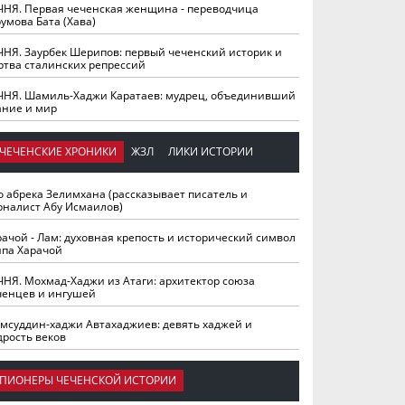
ЧНЯ. Первая чеченская женщина - переводчица
умова Бата (Хава)
ЧНЯ. Заурбек Шерипов: первый чеченский историк и
ртва сталинских репрессий
ЧНЯ. Шамиль-Хаджи Каратаев: мудрец, объединивший
ание и мир
ЧЕЧЕНСКИЕ ХРОНИКИ
ЖЗЛ
ЛИКИ ИСТОРИИ
о абрека Зелимхана (рассказывает писатель и
рналист Абу Исмаилов)
рачой - Лам: духовная крепость и исторический символ
йпа Харачой
ЧНЯ. Мохмад-Хаджи из Атаги: архитектор союза
ченцев и ингушей
мсуддин-хаджи Автахаджиев: девять хаджей и
дрость веков
ПИОНЕРЫ ЧЕЧЕНСКОЙ ИСТОРИИ