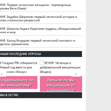
ЧНЯ. Первая чеченская женщина - переводчица
умова Бата (Хава)
ЧНЯ. Заурбек Шерипов: первый чеченский историк и
ртва сталинских репрессий
ЧНЯ. Шамиль-Хаджи Каратаев: мудрец, объединивший
ание и мир
ЧНЯ. Халид Яндаров: первый чеченский лингвист и
здатель грамматики
НАШИ ПОСЛЕДНИЕ ОПРОСЫ
‹
›
Поддерживаете ли
Прошли ли Вы
Как Вы оцен
Вы инициативу?
вакцинацию от
деятельность
короновируса?
ЧР?
МЫ В СЕТЯХ: