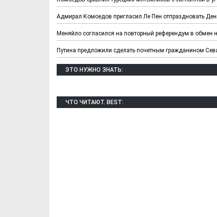
Адмирал Комоедов пригласил Ле Пен отпраздновать Ден
Меняйло согласился на повторный референдум в обмен 
Путина предложили сделать почетным гражданином Сев
ЭТО НУЖНО ЗНАТЬ:
ЧТО ЧИТАЮТ. BEST: