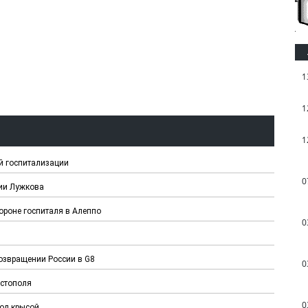
1
1
1
ой госпитализации
0
ции Лужкова
роне госпиталя в Алеппо
0
озвращении России в G8
0
астополя
0
гол крысой