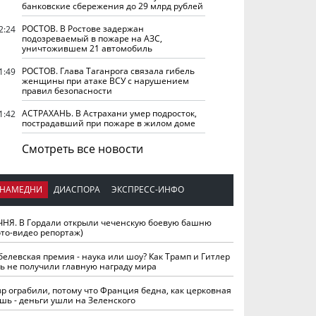
банковские сбережения до 29 млрд рублей
РОСТОВ. В Ростове задержан
2:24
подозреваемый в пожаре на АЗС,
уничтожившем 21 автомобиль
РОСТОВ. Глава Таганрога связала гибель
1:49
женщины при атаке ВСУ с нарушением
правил безопасности
АСТРАХАНЬ. В Астрахани умер подросток,
1:42
пострадавший при пожаре в жилом доме
Смотреть все новости
НАМЕДНИ
ДИАСПОРА
ЭКСПРЕСС-ИНФО
ЧНЯ. В Гордали открыли чеченскую боевую башню
ото-видео репортаж)
белевская премия - наука или шоу? Как Трамп и Гитлер
ть не получили главную награду мира
вр ограбили, потому что Франция бедна, как церковная
шь - деньги ушли на Зеленского