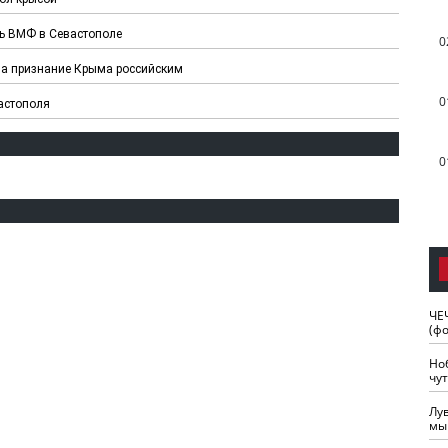
ь ВМФ в Севастополе
0
на признание Крыма российским
0
астополя
0
ЧЕ
(ф
Но
чу
Лу
мы