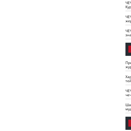
ЧЕ
Кур
ЧЕ
же
ЧЕ
зн
Пр
жу
Ха
те
ЧЕ
че
Ша
му