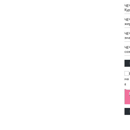
ЧЕ
Кур
ЧЕ
же
ЧЕ
зн
ЧЕ
со
изайн
Одобряете ли вы
Нужна ли "хартия
Ахмат"
антитабачный
ответственного
законопроект?
блогера"?