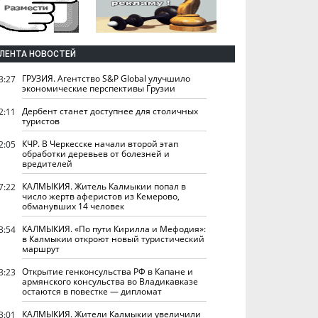
ЛЕНТА НОВОСТЕЙ
ГРУЗИЯ. Агентство S&P Global улучшило
3:27
экономические перспективы Грузии
Дербент станет доступнее для столичных
2:11
туристов
КЧР. В Черкесске начали второй этап
2:05
обработки деревьев от болезней и
вредителей
КАЛМЫКИЯ. Житель Калмыкии попал в
7:22
число жертв аферистов из Кемерово,
обманувших 14 человек
КАЛМЫКИЯ. «По пути Кирилла и Мефодия»:
3:54
в Калмыкии откроют новый туристический
маршрут
Открытие генконсульства РФ в Капане и
3:23
армянского консульства во Владикавказе
остаются в повестке — дипломат
КАЛМЫКИЯ. Жители Калмыкии увеличили
3:01