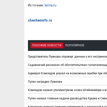
Источник:
lenta.ru
checheninfo.ru
ПОХОЖИЕ НОВОСТИ
ПОПУЛЯРНОЕ
Представитель Лужкова опроверг данные о его экстренн
Садовничий рассказал об обстоятельствах госпитализа
Адмирал Комоедов указал на возможные ошибки при обо
Путин наградил Лужкова
Комоедов назвал ультиматумом слова Штайнмайера о в
Путин назвал главные задачи руководства Крыма и Сев
Комоедов сравнил турецких мятежников с загнанной в у