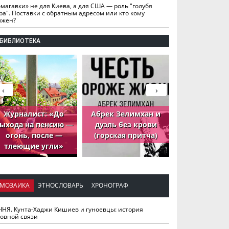
омагавки» не для Киева, а для США — роль "голубя
ра". Поставки с обратным адресом или кто кому
лжен?
БИБЛИОТЕКА
‹
›
Журналист: «До
Абрек Зелимхан и
Абрек Зели
ыхода на пенсию —
дуэль без крови
петух, ко
огонь, после —
(горская притча)
принёс де
тлеющие угли»
МОЗАИКА
ЭТНОСЛОВАРЬ
ХРОНОГРАФ
ЧНЯ. Кунта-Хаджи Кишиев и гуноевцы: история
ховной связи