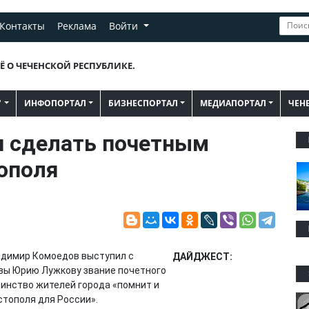
Контакты
Реклама
Войти
Ё О ЧЕЧЕНСКОЙ РЕСПУБЛИКЕ.
"
ИНФОПОРТАЛ
БИЗНЕСПОРТАЛ
МЕДИАПОРТАЛ
ЧЕН
 сделать почетным
ополя
адимир Комоедов выступил с
ДАЙДЖЕСТ:
вы Юрию Лужкову звание почетного
шинство жителей города «помнит и
стополя для России».