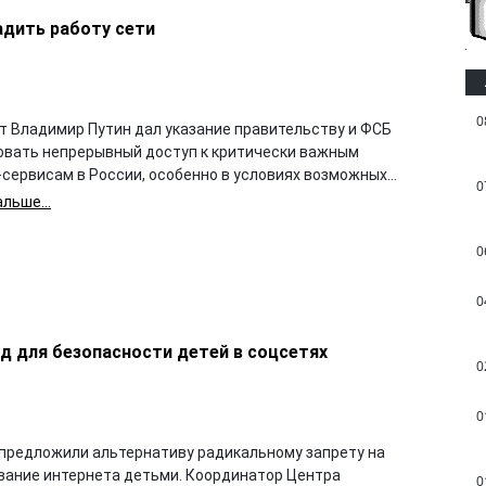
адить работу сети
0
т Владимир Путин дал указание правительству и ФСБ
овать непрерывный доступ к критически важным
сервисам в России, особенно в условиях возможных...
0
льше...
0
0
 для безопасности детей в соцсетях
0
0
 предложили альтернативу радикальному запрету на
вание интернета детьми. Координатор Центра
0