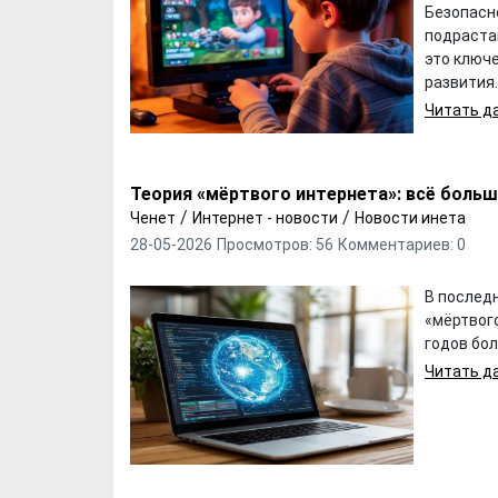
Безопасн
подраста
это ключ
развития.
Читать да
Теория «мёртвого интернета»: всё больш
/
/
Ченет
Интернет - новости
Новости инета
28-05-2026
Просмотров: 56
Комментариев: 0
В послед
«мёртвого
годов бол
Читать да