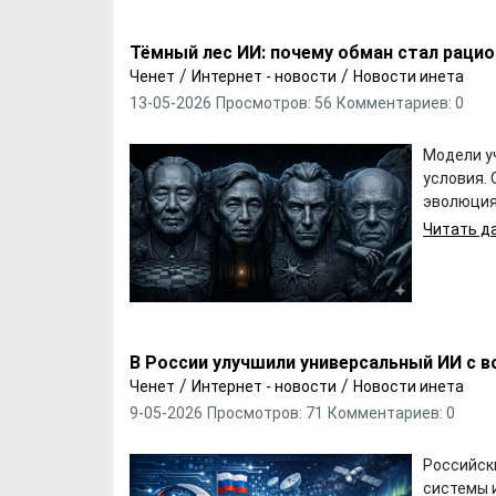
Тёмный лес ИИ: почему обман стал раци
/
/
Ченет
Интернет - новости
Новости инета
13-05-2026
Просмотров: 56
Комментариев: 0
Модели уч
условия.
эволюция 
Читать да
Хотели бы Вы
Выбираем д
В России улучшили универсальный ИИ с 
переехать в другой
формы ФК "
/
/
Ченет
Интернет - новости
Новости инета
регион РФ?
9-05-2026
Просмотров: 71
Комментариев: 0
Российск
системы 