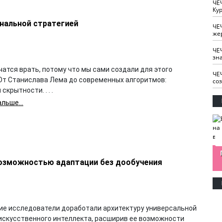
ЧЕ
Кур
ональной стратегией
ЧЕ
же
ЧЕ
зн
атся врать, потому что мы сами создали для этого
ЧЕ
 От Станислава Лема до современных алгоритмов:
со
скрытности. . . .
льше...
изайн
Одобряете ли вы
Нужна ли "хартия
возможностью адаптации без дообучения
Ахмат"
антитабачный
ответственного
законопроект?
блогера"?
ие исследователи доработали архитектуру универсальной
искусственного интеллекта, расширив ее возможности