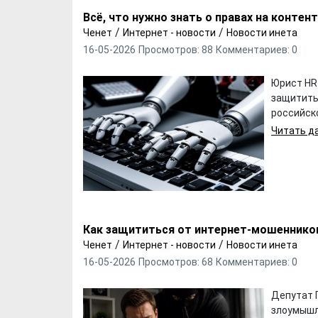
Всё, что нужно знать о правах на контен
/
/
Ченет
Интернет - новости
Новости инета
16-05-2026
Просмотров: 88
Комментариев: 0
Юрист HR
защитить 
российск
Читать да
Х. Гапураев. Капкан
ЧЕЧНЯ. А. Ту
для Зелимхана (Отр.
"Зелимх
из романа «1овда»)
(Отрыво
Как защититься от интернет-мошеннико
/
/
Ченет
Интернет - новости
Новости инета
16-05-2026
Просмотров: 68
Комментариев: 0
Депутат 
злоумышл