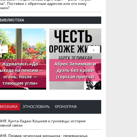
ра". Поставки с обратным адресом или кто кому
лжен?
БИБЛИОТЕКА
‹
›
Журналист: «До
Абрек Зелимхан и
Абрек Зели
ыхода на пенсию —
дуэль без крови
петух, ко
огонь, после —
(горская притча)
принёс де
тлеющие угли»
МОЗАИКА
ЭТНОСЛОВАРЬ
ХРОНОГРАФ
ЧНЯ. Кунта-Хаджи Кишиев и гуноевцы: история
ховной связи
ЧНЯ. Первая чеченская женщина - переводчица