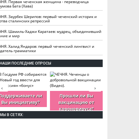
ЧНЯ. Первая чеченская женщина - переводчица
умова Бата (Хава)
ЧНЯ. Заурбек Шерипов: первый чеченский историк и
ртва сталинских репрессий
ЧНЯ. Шамиль-Хаджи Каратаев: мудрец, объединивший
ание и мир
ЧНЯ. Халид Яндаров: первый чеченский лингвист и
здатель грамматики
НАШИ ПОСЛЕДНИЕ ОПРОСЫ
‹
›
Поддерживаете ли
Прошли ли Вы
Как Вы оцен
Вы инициативу?
вакцинацию от
деятельность
короновируса?
ЧР?
МЫ В СЕТЯХ: