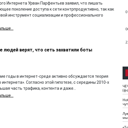
ого Интернета Урван Парфентьев заявил, что лишать
ющее поколение доступа к сети контрпродуктивно, так как
0
евой инструмент социализации и профессионального
льше...
0
2
е людей верят, что сеть захватили боты
ние годы в интернет-среде активно обсуждается теория
 интернета». Согласно этой гипотезе, с середины 2010-х
ЧЕ
ьшая часть трафика, контента и даже...
(ф
льше...
Но
чу
Лу
мы
«Т