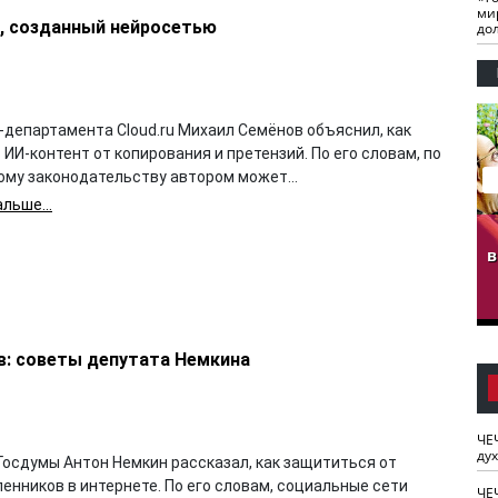
ми
т, созданный нейросетью
до
-департамента Cloud.ru Михаил Семёнов объяснил, как
ИИ-контент от копирования и претензий. По его словам, по
ому законодательству автором может...
льше...
гузов.
ЧЕЧНЯ. Обарг Варин
ЧЕЧНЯ. Хьаьжин
ан"
илли
мурд - обарг Вара
в
к)
в: советы депутата Немкина
ЧЕ
ду
Госдумы Антон Немкин рассказал, как защититься от
енников в интернете. По его словам, социальные сети
ЧЕ