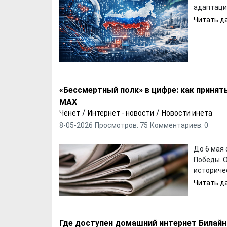
адаптаци
Читать да
«Бессмертный полк» в цифре: как принят
MAX
/
/
Ченет
Интернет - новости
Новости инета
8-05-2026
Просмотров: 75
Комментариев: 0
До 6 мая 
Победы. О
историчес
Читать да
Где доступен домашний интернет Билайн