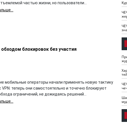
Кур
тъемлемой частью жизни, но пользователи...
льше...
ЧЕ
же
ЧЕ
зн
 обходом блокировок без участия
Пр
жу
Ха
те
ие мобильные операторы начали применять новую тактику
ЧЕ
че
с VPN: теперь они самостоятельно и точечно блокируют
бхода ограничений, не дожидаясь решений...
Ша
льше...
му