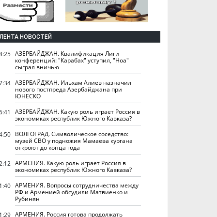
ЛЕНТА НОВОСТЕЙ
АЗЕРБАЙДЖАН. Квалификация Лиги
8:25
конференций: "Карабах" уступил, "Ноа"
сыграл вничью
АЗЕРБАЙДЖАН. Ильхам Алиев назначил
7:34
нового постпреда Азербайджана при
ЮНЕСКО
АЗЕРБАЙДЖАН. Какую роль играет Россия в
6:41
экономиках республик Южного Кавказа?
ВОЛГОГРАД. Символическое соседство:
4:50
музей СВО у подножия Мамаева кургана
откроют до конца года
АРМЕНИЯ. Какую роль играет Россия в
2:12
экономиках республик Южного Кавказа?
АРМЕНИЯ. Вопросы сотрудничества между
1:40
РФ и Арменией обсудили Матвиенко и
Рубинян
АРМЕНИЯ. Россия готова продолжать
1:29