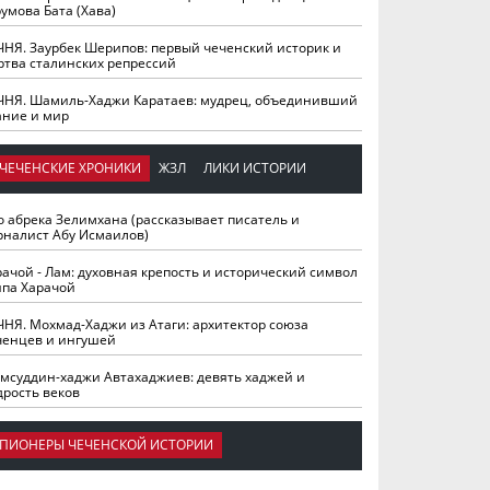
умова Бата (Хава)
ЧНЯ. Заурбек Шерипов: первый чеченский историк и
ртва сталинских репрессий
ЧНЯ. Шамиль-Хаджи Каратаев: мудрец, объединивший
ание и мир
ЧЕЧЕНСКИЕ ХРОНИКИ
ЖЗЛ
ЛИКИ ИСТОРИИ
о абрека Зелимхана (рассказывает писатель и
рналист Абу Исмаилов)
рачой - Лам: духовная крепость и исторический символ
йпа Харачой
ЧНЯ. Мохмад-Хаджи из Атаги: архитектор союза
ченцев и ингушей
мсуддин-хаджи Автахаджиев: девять хаджей и
дрость веков
ПИОНЕРЫ ЧЕЧЕНСКОЙ ИСТОРИИ