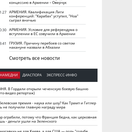
концессию в Армении – Оверчук
АРМЕНИЯ. Квалификация Лиги
1:27
конференций: "Карабах" уступил, "Ноа"
сыграл вничью
АРМЕНИЯ. Условие для референдума о
0:30
вступлении в ЕС озвучили в Армении
ГРУЗИЯ. Причину перебоев со светом
3:41
накануне назвали в Абхазии
Смотреть все новости
НАМЕДНИ
ДИАСПОРА
ЭКСПРЕСС-ИНФО
ЧНЯ. В Гордали открыли чеченскую боевую башню
ото-видео репортаж)
белевская премия - наука или шоу? Как Трамп и Гитлер
ть не получили главную награду мира
вр ограбили, потому что Франция бедна, как церковная
шь - деньги ушли на Зеленского
омагавки» не для Киева, а для США — роль "голубя