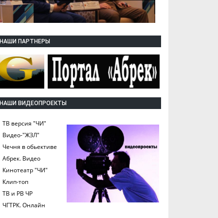
НАШИ ПАРТНЕРЫ
НАШИ ВИДЕОПРОЕКТЫ
ТВ версия "ЧИ"
Видео-"ЖЗЛ"
Чечня в обьективе
Абрек. Видео
Кинотеатр "ЧИ"
Клип-топ
ТВ и РВ ЧР
ЧГТРК. Онлайн