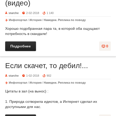
(видео)
starche
2-02-2018
1 140
Инфопортал
/
История
/
Намедни. Реплика по поводу
Хорошо подобранная пара та, в которой оба ощущают
потребность в скандале!
Подробнее
0
Если скачет, то дебил!...
starche
1-02-2018
902
Инфопортал
/
История
/
Намедни. Реплика по поводу
Цитаты в зал (на вынос) :
1. Природа сотворила идиотов, а Интернет сделал их
доступными для нас.