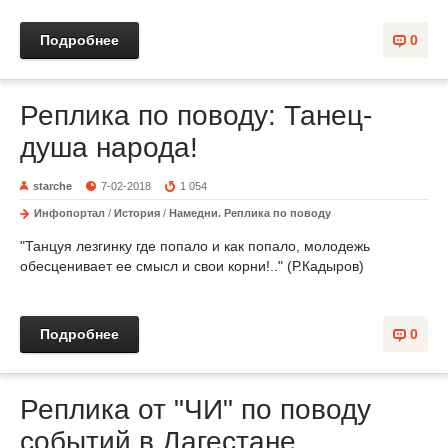
Подробнее
0
Реплика по поводу: Танец-
душа народа!
starche
7-02-2018
1 054
Инфопортал
/
История
/
Намедни. Реплика по поводу
"Танцуя лезгинку где попало и как попало, молодежь
обесценивает ее смысл и свои корни!.." (Р.Кадыров)
Подробнее
0
Реплика от "ЧИ" по поводу
событий в Дагестане