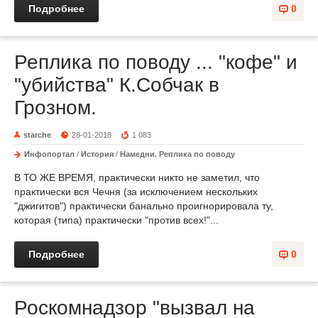
Подробнее
0
Реплика по поводу ... "кофе" и
"убийства" К.Собчак в
Грозном.
starche
28-01-2018
1 083
Инфопортал
/
История
/
Намедни. Реплика по поводу
В ТО ЖЕ ВРЕМЯ, практически никто не заметил, что
практически вся Чечня (за исключением нескольких
"джигитов") практически банально проигнорировала ту,
которая (типа) практически "против всех!"...
Подробнее
0
Роскомнадзор "вызвал на