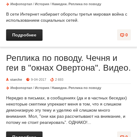
Инфопортал
/
История
/
Намедни. Реплика по поводу
В сети Интернет набирает обороты третья мировая война с
использованием социальных сетей.
Подробнее
0
Реплика по поводу. Чечня и
геи в "окнах Овертона". Видео.
starche
9-04-2017
2 693
Инфопортал
/
История
/
Намедни. Реплика по поводу
Нередко в письмах, в сообщениях (да и в частных беседах)
некоторые скептики упрекают меня в том, что я слишком
демонизирую эту тему и уделяю ей слишком много
внимания. Мол, "они как раз рассчитывают на внимание, и
потому не стоит реагировать". ОДНАКО!...