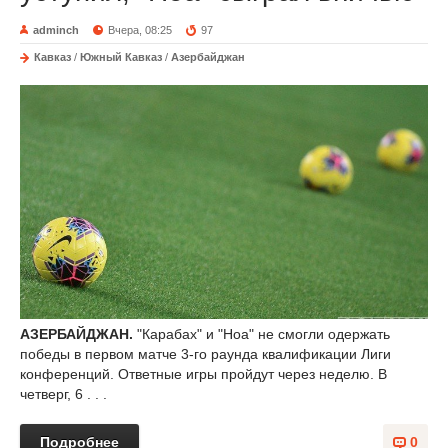
adminch
Вчера, 08:25
97
Кавказ
/
Южный Кавказ
/
Азербайджан
АЗЕРБАЙДЖАН.
"Карабах" и "Ноа" не смогли одержать
победы в первом матче 3-го раунда квалификации Лиги
конференций. Ответные игры пройдут через неделю. В
четверг, 6 . . .
Подробнее
0