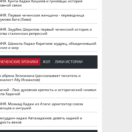
ЧНЯ. Кунта-Хаджи Кишиев и гуноевцы: история
ховной связи
ЧНЯ. Первая чеченская женщина - переводчица
умова Бата (Хава)
ЧНЯ. Заурбек Шерипов: первый чеченский историк и
ртва сталинских репрессий
ЧНЯ. Шамиль-Хаджи Каратаев: мудрец, объединивший
ание и мир
ЧЕЧЕНСКИЕ ХРОНИКИ
ЖЗЛ
ЛИКИ ИСТОРИИ
о абрека Зелимхана (рассказывает писатель и
рналист Абу Исмаилов)
рачой - Лам: духовная крепость и исторический символ
йпа Харачой
ЧНЯ. Мохмад-Хаджи из Атаги: архитектор союза
ченцев и ингушей
мсуддин-хаджи Автахаджиев: девять хаджей и
дрость веков