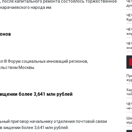
ЧЕ
лан, после капитального ремонта состоялось торжественное
ду
 карачаевского народа им.
ЧЕ
Кур
ЧЕ
же
ионов
ЧЕ
зн
л III Форум социальных инноваций регионов,
ельством Москвы.
Пр
жу
Ха
хищении более 3,641 млн рублей
те
ЧЕ
че
Ша
ьный приговор начальнику отделения почтовой связи
му
в хищении более 3,641 млн рублей.