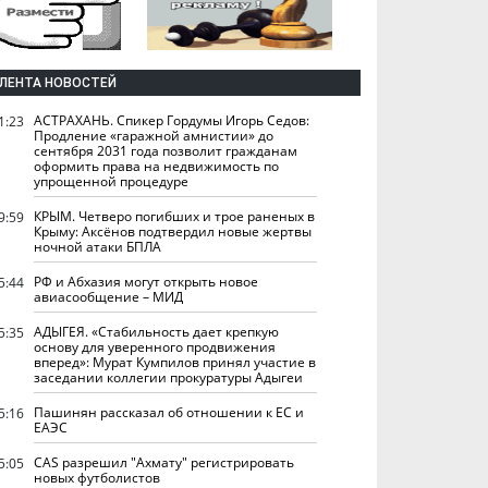
ЛЕНТА НОВОСТЕЙ
АСТРАХАНЬ. Спикер Гордумы Игорь Седов:
1:23
Продление «гаражной амнистии» до
сентября 2031 года позволит гражданам
оформить права на недвижимость по
упрощенной процедуре
КРЫМ. Четверо погибших и трое раненых в
9:59
Крыму: Аксёнов подтвердил новые жертвы
ночной атаки БПЛА
РФ и Абхазия могут открыть новое
5:44
авиасообщение – МИД
АДЫГЕЯ. «Стабильность дает крепкую
5:35
основу для уверенного продвижения
вперед»: Мурат Кумпилов принял участие в
заседании коллегии прокуратуры Адыгеи
Пашинян рассказал об отношении к ЕС и
5:16
ЕАЭС
CAS разрешил "Ахмату" регистрировать
5:05
новых футболистов