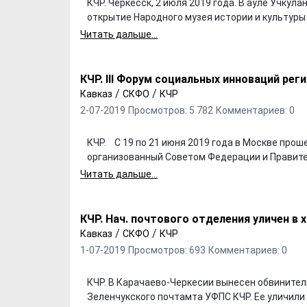
КЧР. Черкесск, 2 июля 2019 года. В ауле Учку
открытие Народного музея истории и культуры
Читать дальше...
КЧР. III Форум социальных инноваций рег
/
/
Кавказ
СКФО
КЧР
2-07-2019
Просмотров: 5 782
Комментариев: 0
КЧР. С 19 по 21 июня 2019 года в Москве проше
организованный Советом Федерации и Правит
Читать дальше...
КЧР. Нач. почтового отделения уличен в 
/
/
Кавказ
СКФО
КЧР
1-07-2019
Просмотров: 693
Комментариев: 0
КЧР. В Карачаево-Черкесии вынесен обвинител
Зеленчукского почтамта УФПС КЧР. Ее уличили 