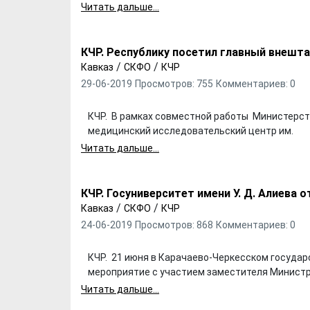
Читать дальше...
КЧР. Республику посетил главный внешт
/
/
Кавказ
СКФО
КЧР
29-06-2019
Просмотров: 755
Комментариев: 0
КЧР. В рамках совместной работы Министерст
медицинский исследовательский центр им.
Читать дальше...
КЧР. Госуниверситет имени У. Д. Алиева 
/
/
Кавказ
СКФО
КЧР
24-06-2019
Просмотров: 868
Комментариев: 0
Хотели бы Вы
Выбираем д
КЧР. 21 июня в Карачаево-Черкесском госуда
переехать в другой
формы ФК "
мероприятие с участием заместителя Министр
регион РФ?
Читать дальше...