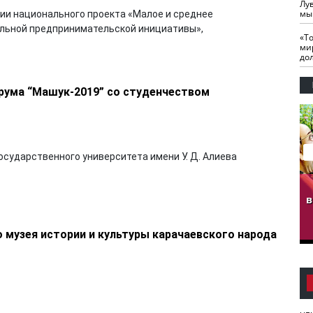
Лу
мы
ации национального проекта «Малое и среднее
льной предпринимательской инициативы»,
«Т
ми
до
орума “Машук-2019” со студенчеством
осударственного университета имени У. Д. Алиева
гузов.
ЧЕЧНЯ. Обарг Варин
ЧЕЧНЯ. Хьаьжин
ан"
илли
мурд - обарг Вара
в
к)
 музея истории и культуры карачаевского народа