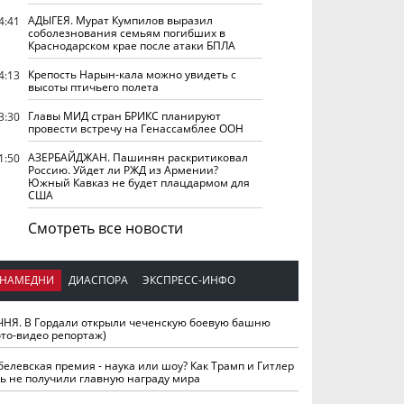
АДЫГЕЯ. Мурат Кумпилов выразил
4:41
соболезнования семьям погибших в
Краснодарском крае после атаки БПЛА
Крепость Нарын-кала можно увидеть с
4:13
высоты птичьего полета
Главы МИД стран БРИКС планируют
3:30
провести встречу на Генассамблее ООН
АЗЕРБАЙДЖАН. Пашинян раскритиковал
1:50
Россию. Уйдет ли РЖД из Армении?
Южный Кавказ не будет плацдармом для
США
Смотреть все новости
НАМЕДНИ
ДИАСПОРА
ЭКСПРЕСС-ИНФО
ЧНЯ. В Гордали открыли чеченскую боевую башню
ото-видео репортаж)
белевская премия - наука или шоу? Как Трамп и Гитлер
ть не получили главную награду мира