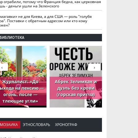
вр ограбили, потому что Франция бедна, как церковная
шь - деньги ушли на Зеленского
омагавки» не для Киева, а для США — роль "голубя
ра". Поставки с обратным адресом или кто кому
лжен?
БИБЛИОТЕКА
‹
›
Журналист: «До
Абрек Зелимхан и
Абрек Зели
ыхода на пенсию —
дуэль без крови
петух, ко
огонь, после —
(горская притча)
принёс де
тлеющие угли»
МОЗАИКА
ЭТНОСЛОВАРЬ
ХРОНОГРАФ