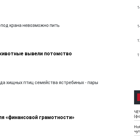
1
з-под крана невозможно пить
1
1
 животные вывели потомство
1
ида хищных птиц семейства ястребиных - пары
ЧЕ
(ф
еля «финансовой грамотности»
Но
чу