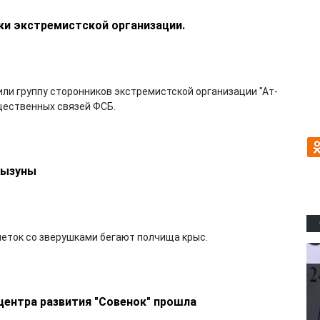
ки экстремистской организации.
или группу сторонников экстремистской организации "Ат-
щественных связей ФСБ.
рызуны
клеток со зверушками бегают полчища крыс.
центра развития "Совенок" прошла