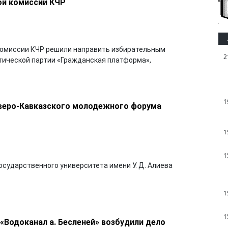
ой комиссии КЧР
комиссии КЧР решили направить избирательным
2
ической партии «Гражданская платформа»,
1
еверо-Кавказского молодежного форума
1
1
осударственного университета имени У. Д. Алиева
1
1
 «Водоканал а. Бесленей» возбудили дело