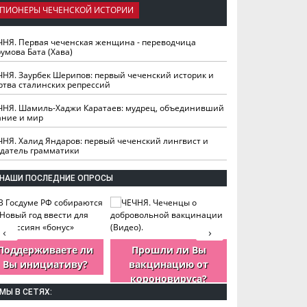
ПИОНЕРЫ ЧЕЧЕНСКОЙ ИСТОРИИ
ЧНЯ. Первая чеченская женщина - переводчица
умова Бата (Хава)
ЧНЯ. Заурбек Шерипов: первый чеченский историк и
ртва сталинских репрессий
ЧНЯ. Шамиль-Хаджи Каратаев: мудрец, объединивший
ание и мир
ЧНЯ. Халид Яндаров: первый чеченский лингвист и
здатель грамматики
НАШИ ПОСЛЕДНИЕ ОПРОСЫ
‹
›
Поддерживаете ли
Прошли ли Вы
Как Вы оцен
Вы инициативу?
вакцинацию от
деятельность
короновируса?
ЧР?
МЫ В СЕТЯХ: