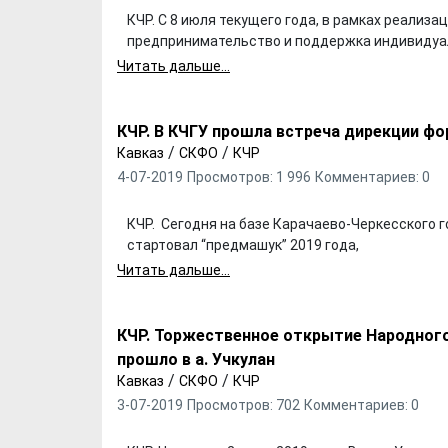
КЧР. С 8 июля текущего года, в рамках реализ
предпринимательство и поддержка индивидуа
Читать дальше...
КЧР. В КЧГУ прошла встреча дирекции ф
/
/
Кавказ
СКФО
КЧР
4-07-2019
Просмотров: 1 996
Комментариев: 0
КЧР. Сегодня на базе Карачаево-Черкесского г
стартовал “предмашук” 2019 года,
Х. Гапураев. Капкан
ЧЕЧНЯ. А. Ту
Читать дальше...
для Зелимхана (Отр.
"Зелимх
из романа «1овда»)
(Отрыво
КЧР. Торжественное открытие Народного
прошло в а. Учкулан
/
/
Кавказ
СКФО
КЧР
3-07-2019
Просмотров: 702
Комментариев: 0