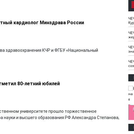
ЧЕ
атный кардиолог Минздрава России
Кур
ЧЕ
же
ЧЕ
ва здравоохранения КЧР и ФГБУ «Национальный
зн
ЧЕ
со
отметил 80-летний юбилей
изайн
Одобряете ли вы
Нужна ли "хартия
рственном университете прошло торжественное
Ахмат"
антитабачный
ответственного
а науки и высшего образования РФ Александра Степанова,
законопроект?
блогера"?