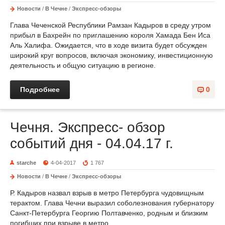
Новости
/
В Чечне
/
Экспресс-обзоры
Глава Чеченской Республики Рамзан Кадыров в среду утром
прибыл в Бахрейн по приглашению короля Хамада Бен Иса
Аль Халифа. Ожидается, что в ходе визита будет обсужден
широкий круг вопросов, включая экономику, инвестиционную
деятельность и общую ситуацию в регионе.
Подробнее
0
Чечня. Экспресс- обзор
событий дня - 04.04.17 г.
starche
4-04-2017
1 767
Новости
/
В Чечне
/
Экспресс-обзоры
Р. Кадыров назвал взрыв в метро Петербурга чудовищным
терактом. Глава Чечни выразил соболезнования губернатору
Санкт-Петербурга Георгию Полтавченко, родным и близким
погибших при взрыве в метро.