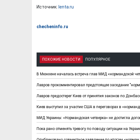
Источник:
lenta.ru
checheninfo.ru
ПОХОЖИЕ НОВОСТИ
ПОПУЛЯРНОЕ
В Мюнхене началась встреча глав МИД «нормандской че
Лавров прокомментировал предстоящее заседание "норм
Лавров предостерег Киев от принятия законов по Донбас
Киев выступил за участие США в переговорах в «норман
МИД Украины: «Нормандская четверка» не достигла дого
Пока рано отменять тревогу по поводу ситуации на Укра
Опубликовано совместное заявление по итогам «норман