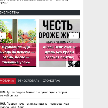
лжен?
БИБЛИОТЕКА
‹
›
Журналист: «До
Абрек Зелимхан и
Абрек Зели
ыхода на пенсию —
дуэль без крови
петух, ко
огонь, после —
(горская притча)
принёс де
тлеющие угли»
МОЗАИКА
ЭТНОСЛОВАРЬ
ХРОНОГРАФ
ЧНЯ. Кунта-Хаджи Кишиев и гуноевцы: история
ховной связи
ЧНЯ. Первая чеченская женщина - переводчица
умова Бата (Хава)