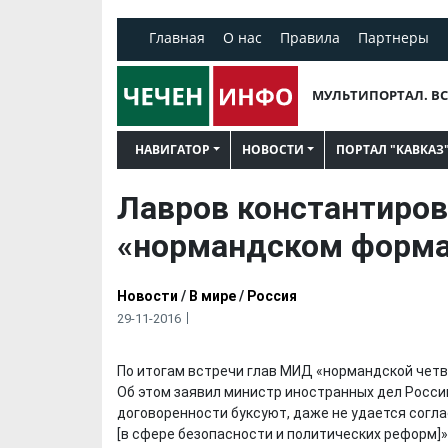
Главная
О нас
Правила
Партнеры
МУЛЬТИПОРТАЛ. ВС
НАВИГАТОР
НОВОСТИ
ПОРТАЛ "КАВКАЗ
Лавров константиров
«нормандском форма
Новости
/
В мире
/
Россия
29-11-2016
По итогам встречи глав МИД «нормандской четв
Об этом заявил министр иностранных дел Росси
договоренности буксуют, даже не удается согл
[в сфере безопасности и политических реформ]»