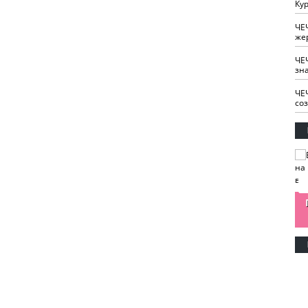
Кур
ЧЕ
же
ЧЕ
зн
ЧЕ
со
изайн
Одобряете ли вы
Нужна ли "хартия
Ахмат"
антитабачный
ответственного
законопроект?
блогера"?