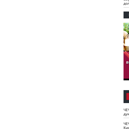
до
гузов.
ЧЕЧНЯ. Обарг Варин
ЧЕЧНЯ. Хьаьжин
ан"
илли
мурд - обарг Вара
в
к)
ЧЕ
ду
ЧЕ
Кур