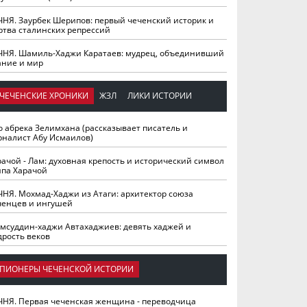
ЧНЯ. Заурбек Шерипов: первый чеченский историк и
ртва сталинских репрессий
ЧНЯ. Шамиль-Хаджи Каратаев: мудрец, объединивший
ание и мир
ЧЕЧЕНСКИЕ ХРОНИКИ
ЖЗЛ
ЛИКИ ИСТОРИИ
о абрека Зелимхана (рассказывает писатель и
рналист Абу Исмаилов)
рачой - Лам: духовная крепость и исторический символ
йпа Харачой
ЧНЯ. Мохмад-Хаджи из Атаги: архитектор союза
ченцев и ингушей
мсуддин-хаджи Автахаджиев: девять хаджей и
дрость веков
ПИОНЕРЫ ЧЕЧЕНСКОЙ ИСТОРИИ
ЧНЯ. Первая чеченская женщина - переводчица