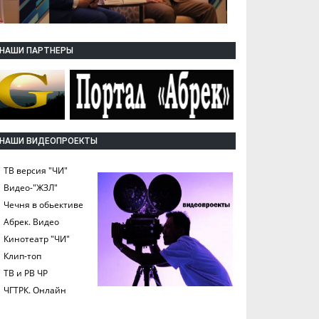
НАШИ ПАРТНЕРЫ
НАШИ ВИДЕОПРОЕКТЫ
ТВ версия "ЧИ"
Видео-"ЖЗЛ"
Чечня в обьективе
Абрек. Видео
Кинотеатр "ЧИ"
Клип-топ
ТВ и РВ ЧР
ЧГТРК. Онлайн