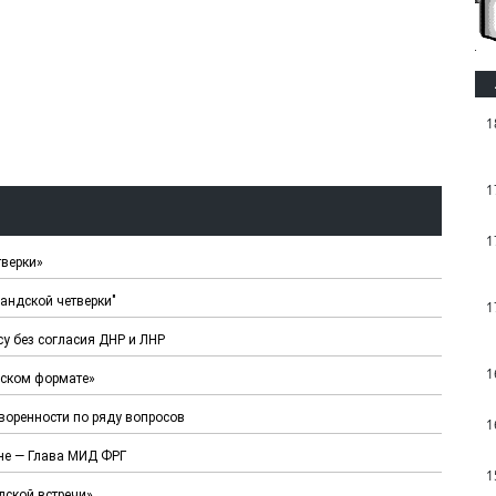
1
1
1
тверки»
андской четверки"
1
су без согласия ДНР и ЛНР
1
дском формате»
воренности по ряду вопросов
1
ине — Глава МИД ФРГ
1
дской встречи»