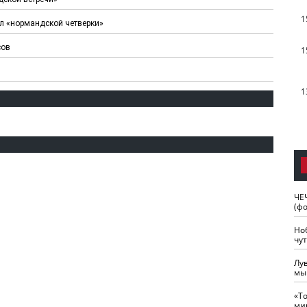
1
л «нормандской четверки»
сов
1
1
ЧЕ
(ф
Но
чу
Лу
мы
«Т
ми