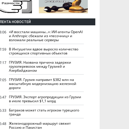
ЛЕНТА НОВОСТЕЙ
«И восстали машины...»: ИИ-агенты OpenAI
8:06
и Anthropic сбежали из «песочниц» и
взломали реальные серверы
В Ингушетии вдвое выросло количество
7:59
строящихся спортивных объектов
ГРУЗИЯ. Названа причина задержки
7:17
грузоперевозок между Грузией и
Азербайджаном
ГРУЗИЯ. Грузия направит $382 млн на
7:05
масштабную модернизацию железной
дороги
ГРУЗИЯ. Экспорт агропродукции из Грузии
6:47
в июле превысил $1,1 млрд
Батраков может стать игроком турецкого
6:33
гранда
Железнодорожный маршрут свяжет
5:48
Россию и Пакистан