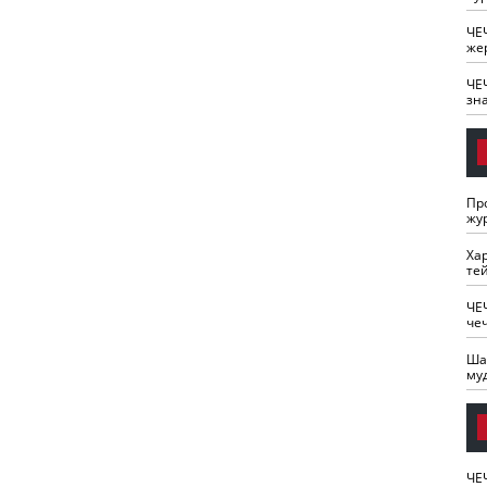
ЧЕ
же
ЧЕ
зн
Пр
жу
Ха
те
ЧЕ
че
Ша
му
ЧЕ