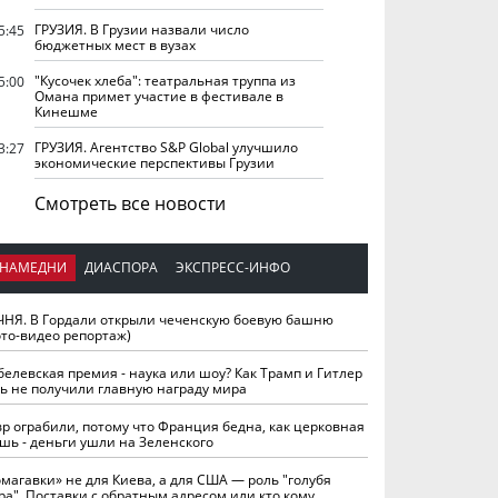
ГРУЗИЯ. В Грузии назвали число
5:45
бюджетных мест в вузах
"Кусочек хлеба": театральная труппа из
5:00
Омана примет участие в фестивале в
Кинешме
ГРУЗИЯ. Агентство S&P Global улучшило
3:27
экономические перспективы Грузии
Смотреть все новости
НАМЕДНИ
ДИАСПОРА
ЭКСПРЕСС-ИНФО
ЧНЯ. В Гордали открыли чеченскую боевую башню
ото-видео репортаж)
белевская премия - наука или шоу? Как Трамп и Гитлер
ть не получили главную награду мира
вр ограбили, потому что Франция бедна, как церковная
шь - деньги ушли на Зеленского
омагавки» не для Киева, а для США — роль "голубя
ра". Поставки с обратным адресом или кто кому