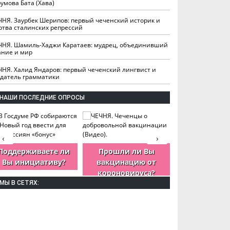
умова Бата (Хава)
ЧНЯ. Заурбек Шерипов: первый чеченский историк и
ртва сталинских репрессий
ЧНЯ. Шамиль-Хаджи Каратаев: мудрец, объединивший
ание и мир
ЧНЯ. Халид Яндаров: первый чеченский лингвист и
здатель грамматики
НАШИ ПОСЛЕДНИЕ ОПРОСЫ
‹
›
Поддерживаете ли
Прошли ли Вы
Как Вы оцен
Вы инициативу?
вакцинацию от
деятельность
короновируса?
ЧР?
МЫ В СЕТЯХ: