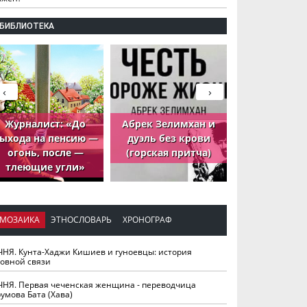
БИБЛИОТЕКА
‹
›
Журналист: «До
Абрек Зелимхан и
Абрек Зели
ыхода на пенсию —
дуэль без крови
петух, ко
огонь, после —
(горская притча)
принёс де
тлеющие угли»
МОЗАИКА
ЭТНОСЛОВАРЬ
ХРОНОГРАФ
ЧНЯ. Кунта-Хаджи Кишиев и гуноевцы: история
ховной связи
ЧНЯ. Первая чеченская женщина - переводчица
умова Бата (Хава)