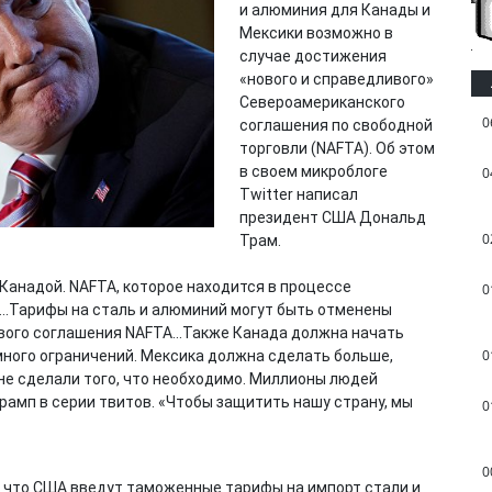
и алюминия для Канады и
Мексики возможно в
случае достижения
«нового и справедливого»
Североамериканского
0
соглашения по свободной
торговли (NAFTA). Об этом
в своем микроблоге
0
Twitter написал
президент США Дональд
0
Трам.
Канадой. NAFTA, которое находится в процессе
0
..Тарифы на сталь и алюминий могут быть отменены
ивого соглашения NAFTA...Также Канада должна начать
0
ного ограничений. Мексика должна сделать больше,
не сделали того, что необходимо. Миллионы людей
рамп в серии твитов. «Чтобы защитить нашу страну, мы
0
0
, что США введут таможенные тарифы на импорт стали и