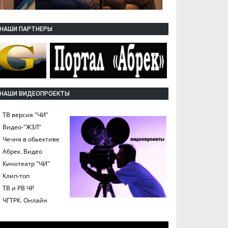
НАШИ ПАРТНЕРЫ
НАШИ ВИДЕОПРОЕКТЫ
ТВ версия "ЧИ"
Видео-"ЖЗЛ"
Чечня в обьективе
Абрек. Видео
Кинотеатр "ЧИ"
Клип-топ
ТВ и РВ ЧР
ЧГТРК. Онлайн