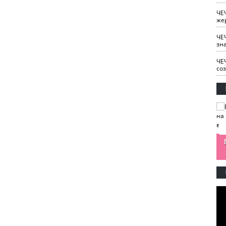
ЧЕ
же
ЧЕ
зн
ЧЕ
со
изайн
Одобряете ли вы
Нужна ли "хартия
Ахмат"
антитабачный
ответственного
законопроект?
блогера"?