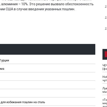
, алюминия – 10%. Это решение вызвало обеспокоенность
2
нии США в случае введения указанных пошлин.
2
2
Турции
ЧЕ
(ф
ома
Но
чу
Лу
мы
«Т
 для избежания пошлин на сталь
ми
до