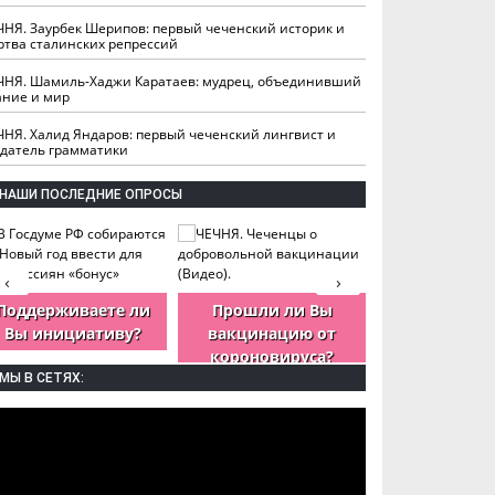
ЧНЯ. Заурбек Шерипов: первый чеченский историк и
ртва сталинских репрессий
ЧНЯ. Шамиль-Хаджи Каратаев: мудрец, объединивший
ание и мир
ЧНЯ. Халид Яндаров: первый чеченский лингвист и
здатель грамматики
НАШИ ПОСЛЕДНИЕ ОПРОСЫ
‹
›
Поддерживаете ли
Прошли ли Вы
Как Вы оцен
Вы инициативу?
вакцинацию от
деятельность
короновируса?
ЧР?
МЫ В СЕТЯХ: