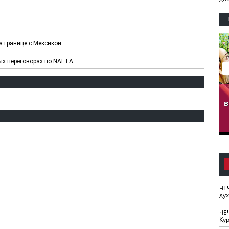
а границе с Мексикой
ых переговорах по NAFTA
гузов.
ЧЕЧНЯ. Обарг Варин
ЧЕЧНЯ. Хьаьжин
ан"
илли
мурд - обарг Вара
в
к)
ЧЕ
ду
ЧЕ
Кур