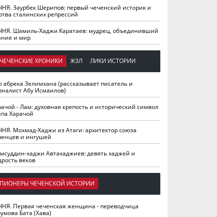
ЧНЯ. Заурбек Шерипов: первый чеченский историк и
ртва сталинских репрессий
ЧНЯ. Шамиль-Хаджи Каратаев: мудрец, объединивший
ание и мир
ЧЕЧЕНСКИЕ ХРОНИКИ
ЖЗЛ
ЛИКИ ИСТОРИИ
о абрека Зелимхана (рассказывает писатель и
рналист Абу Исмаилов)
рачой - Лам: духовная крепость и исторический символ
йпа Харачой
ЧНЯ. Мохмад-Хаджи из Атаги: архитектор союза
ченцев и ингушей
мсуддин-хаджи Автахаджиев: девять хаджей и
дрость веков
ПИОНЕРЫ ЧЕЧЕНСКОЙ ИСТОРИИ
ЧНЯ. Первая чеченская женщина - переводчица
умова Бата (Хава)