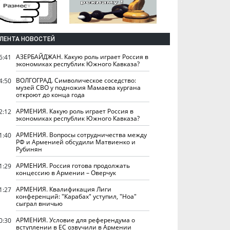
ЛЕНТА НОВОСТЕЙ
АЗЕРБАЙДЖАН. Какую роль играет Россия в
6:41
экономиках республик Южного Кавказа?
ВОЛГОГРАД. Символическое соседство:
4:50
музей СВО у подножия Мамаева кургана
откроют до конца года
АРМЕНИЯ. Какую роль играет Россия в
2:12
экономиках республик Южного Кавказа?
АРМЕНИЯ. Вопросы сотрудничества между
1:40
РФ и Арменией обсудили Матвиенко и
Рубинян
АРМЕНИЯ. Россия готова продолжать
1:29
концессию в Армении – Оверчук
АРМЕНИЯ. Квалификация Лиги
1:27
конференций: "Карабах" уступил, "Ноа"
сыграл вничью
АРМЕНИЯ. Условие для референдума о
0:30
вступлении в ЕС озвучили в Армении