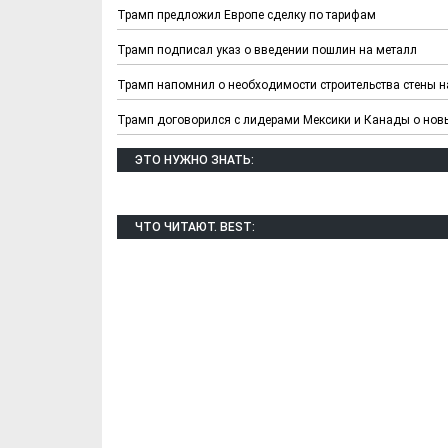
Трамп предложил Европе сделку по тарифам
Трамп подписал указ о введении пошлин на металл
Трамп напомнил о необходимости строительства стены н
Трамп договорился с лидерами Мексики и Канады о нов
ЭТО НУЖНО ЗНАТЬ:
Х. Гапураев. Капкан
ЧЕЧНЯ. А. Ту
для Зелимхана (Отр.
"Зелимх
из романа «1овда»)
(Отрыво
ЧТО ЧИТАЮТ. BEST: