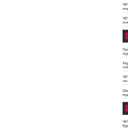
ЧЕ
же
ЧЕ
зн
Пр
жу
Ха
те
ЧЕ
че
Ша
му
ЧЕ
Кур