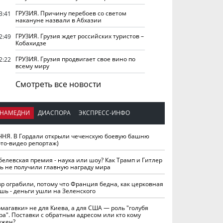
ГРУЗИЯ. Причину перебоев со светом
3:41
накануне назвали в Абхазии
ГРУЗИЯ. Грузия ждет российских туристов –
2:49
Кобахидзе
ГРУЗИЯ. Грузия продвигает свое вино по
2:22
всему миру
Смотреть все новости
НАМЕДНИ
ДИАСПОРА
ЭКСПРЕСС-ИНФО
ЧНЯ. В Гордали открыли чеченскую боевую башню
ото-видео репортаж)
белевская премия - наука или шоу? Как Трамп и Гитлер
ть не получили главную награду мира
вр ограбили, потому что Франция бедна, как церковная
шь - деньги ушли на Зеленского
омагавки» не для Киева, а для США — роль "голубя
ра". Поставки с обратным адресом или кто кому
лжен?