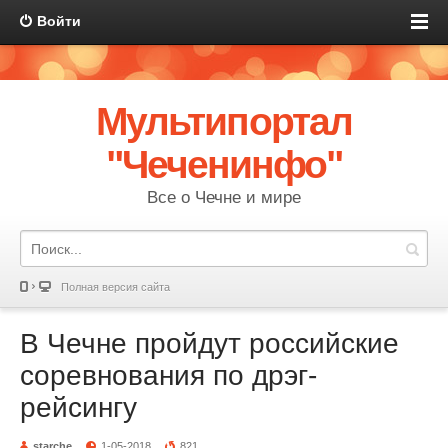
Войти
Мультипортал
"Чеченинфо"
Все о Чечне и мире
Полная версия сайта
В Чечне пройдут российские
соревнования по дрэг-
рейсингу
starche
1-05-2018
821