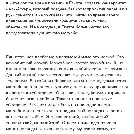
шииты долгое время правили в Египте, создали университет
«Аль-Аскар», который позднее без кровопролития перешел в
руки суннитов и надо сказать, что шииты во время своего
правления не принуждали суннитов изменить свои
убеждения. И на сегодня, в Египте большинство это
представители суннитского мазхаба.
Единственная проблема в исламской умме это мазхаб. Это
ваххабитский мазхаб. Мазхаб называется ваххабитский, но
именем основоположника сами ваххабиты себя не называют.
Данный мазхаб тяжело уживался с другими религиозными
течениями. Ваххабиты объявили, что четыре мусульманских
мазхаба не относятся к суннизму, поскольку придерживаются
шариатского убеждения. Они являются суфиями и отрицают
божественные атрибуты. Также отрицали шариатские
убеждения. Человек может быть по принадлежности
мазхабом и относиться по юридической принадлежности к
четырем мазхабам. Это шафиитский, ханбалитский,
ханафитский, маликийский. Относительно идеологии он
может принадлежать ашаритскому, мутазилитскому, т.е.