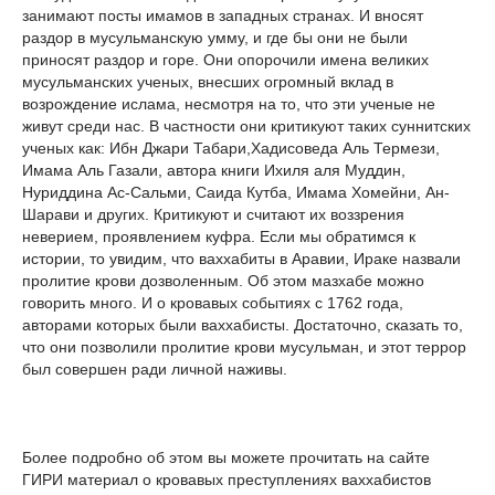
занимают посты имамов в западных странах. И вносят
раздор в мусульманскую умму, и где бы они не были
приносят раздор и горе. Они опорочили имена великих
мусульманских ученых, внесших огромный вклад в
возрождение ислама, несмотря на то, что эти ученые не
живут среди нас. В частности они критикуют таких суннитских
ученых как: Ибн Джари Табари,Хадисоведа Аль Термези,
Имама Аль Газали, автора книги Ихиля аля Муддин,
Нуриддина Ас-Сальми, Саида Кутба, Имама Хомейни, Ан-
Шарави и других. Критикуют и считают их воззрения
неверием, проявлением куфра. Если мы обратимся к
истории, то увидим, что ваххабиты в Аравии, Ираке назвали
пролитие крови дозволенным. Об этом мазхабе можно
говорить много. И о кровавых событиях с 1762 года,
авторами которых были ваххабисты. Достаточно, сказать то,
что они позволили пролитие крови мусульман, и этот террор
был совершен ради личной наживы.
Более подробно об этом вы можете прочитать на сайте
ГИРИ материал о кровавых преступлениях ваххабистов