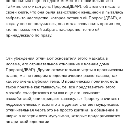
остановиться еще на одном моменте относительно Ибн
Таймия, он считал дочь Пророка(ДБАР), об этом он писал в
своей книге, что она была завистливой женщиной и пыталась
забрать то наследство, которое оставил ей Пророк (ДБАР), а
когда у нее не получилось, она стала злословить против тех,
кто не позволил ей забрать наследство, то что ей
принадлежало по праву.
Эти убеждения отличают основателя этого мазхаба в
исламе, его отрицательное отношение к членам дома
Пророка(ДБАР). Другие отличительные черты в практическом
плане, мы не говорим о идеологических разногласиях, так
как это очень глубокая тема. В практических понятиях есть
такое понятие как таввасуль, т.е. все представители этого
мазхаба салафитского или как еще его называют
ваххабитский, они отрицают таввасуль к Пророку и считают
недозволенным, и всех кто это делает считают мушриками,
отличительная черта это не просто критика, а обвинение в
ширке в неверии всех мусульман, которые придерживаются
ашаритской идеологии.