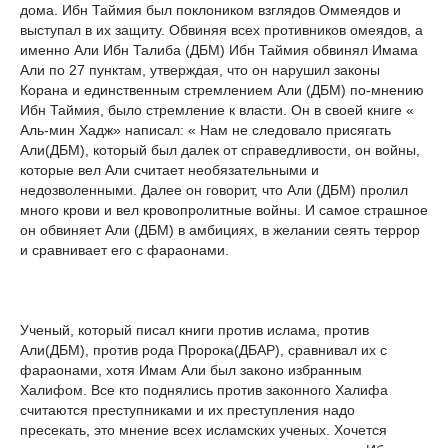
дома. Ибн Таймия был поклоником взглядов Оммеядов и
выступал в их защиту. Обвиняя всех противников омеядов, а
именно Али Ибн Талиба (ДБМ) Ибн Таймия обвинял Имама
Али по 27 пунктам, утверждая, что он нарушил законы
Корана и единственным стремлением Али (ДБМ) по-мнению
Ибн Таймия, было стремление к власти. Он в своей книге «
Аль-мин Хадж» написал: « Нам не следовало присягать
Али(ДБМ), который был далек от справедливости, он войны,
которые вел Али считает необязательными и
недозволенными. Далее он говорит, что Али (ДБМ) пролил
много крови и вел кровопролитные войны. И самое страшное
он обвиняет Али (ДБМ) в амбициях, в желании сеять террор
и сравнивает его с фараонами.
Ученый, который писал книги против ислама, против
Али(ДБМ), против рода Пророка(ДБАР), сравнивал их с
фараонами, хотя Имам Али был законо избранным
Халифом. Все кто поднялись против законного Халифа
считаются преступниками и их преступления надо
пресекать, это мнение всех исламских ученых. Хочется