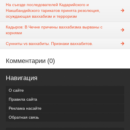
На съезде последователей Кадарийского и
Накшбандийского тарикатов принята резолюция,
осуждающая ваххабизм и терроризм
Кадыров: В Чечне причины ваххабизма вырваны с
корнями
Сунниты vs ваххабиты. Признаки ваххабитов.
Комментарии (0)
Навигация
О сайте
Правила сайта
Реклама насайте
Обратная связь