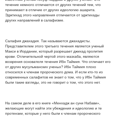
течение немного отличается от других течений тем, что
принимают в отличие от других идеологию ашарита.
Эджтихад этого направления отличается от эджтихады
других направлений в салафизме.
Салафия джахадия. Так называются джахадисты.
Представителем этого третьего течения является ученый
Макси в Иордании, который разрешает джихад пролития
крови. Отличительной чертой этого мазхаба, являются
воззрения основателя течения Ибн Таймия. Что отличает его
от других мусульманских ученых? Ибн Таймия плохо
относился к членам пророческого дома. И если кто-то из
современных салафитов не знает о том, что у Ибн Таймия
были такие взгляды, это не говорит о том, что этого нет.
На самом деле в его книге «Менхадж ан суни Набави»,
желающие могут найти эти убеждения и идеологию и те
протензии, которые у него были к членам пророческого