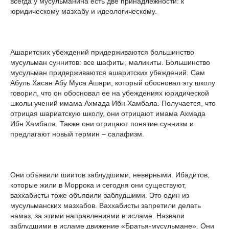
всегда у мусульманина есть две принадлежности: к
юридическому мазхабу и идеологическому.
Ашаритских убеждений придерживаются большинство
мусульман суннитов: все шафиты, маликиты. Большинство
мусульман придерживаются ашаритских убеждений. Сам
Абуль Хасан Абу Муса Ашари, который обосновал эту школу
говорил, что он обосновал ее на убеждениях юридической
школы учений имама Ахмада Ибн Хамбала. Получается, что
отрицая шариатскую школу, они отрицают имама Ахмада
Ибн Хамбала. Также они отрицают понятие суннизм и
предлагают новый термин – салафизм.
Они объявили шиитов заблудшими, неверными. Ибадитов,
которые жили в Моррока и сегодня они существуют,
ваххабисты тоже объявили заблудшими. Это один из
мусульманских мазхабов. Ваххабисты запретили делать
намаз, за этими направлениями в исламе. Назвали
заблудшими в исламе движение «Братья-мусульмане». Они