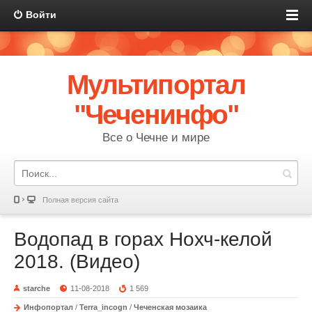
Войти
Мультипортал
"Чеченинфо"
Все о Чечне и мире
Полная версия сайта
Водопад в горах Нохч-келой
2018. (Видео)
starche
11-08-2018
1 569
Инфопортал
/
Terra_incogn
/
Чеченская мозаика