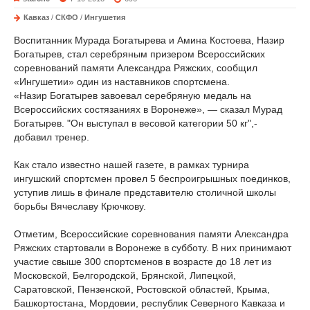
Кавказ
/
СКФО
/
Ингушетия
Воспитанник Мурада Богатырева и Амина Костоева, Назир
Богатырев, стал серебряным призером Всероссийских
соревнований памяти Александра Ряжских, сообщил
«Ингушетии» один из наставников спортсмена.
«Назир Богатырев завоевал серебряную медаль на
Всероссийских состязаниях в Воронеже», — сказал Мурад
Богатырев. "Он выступал в весовой категории 50 кг",-
добавил тренер.
Как стало известно нашей газете, в рамках турнира
ингушский спортсмен провел 5 беспроигрышных поединков,
уступив лишь в финале представителю столичной школы
борьбы Вячеславу Крючкову.
Отметим, Всероссийские соревнования памяти Александра
Ряжских стартовали в Воронеже в субботу. В них принимают
участие свыше 300 спортсменов в возрасте до 18 лет из
Московской, Белгородской, Брянской, Липецкой,
Саратовской, Пензенской, Ростовской областей, Крыма,
Башкортостана, Мордовии, республик Северного Кавказа и