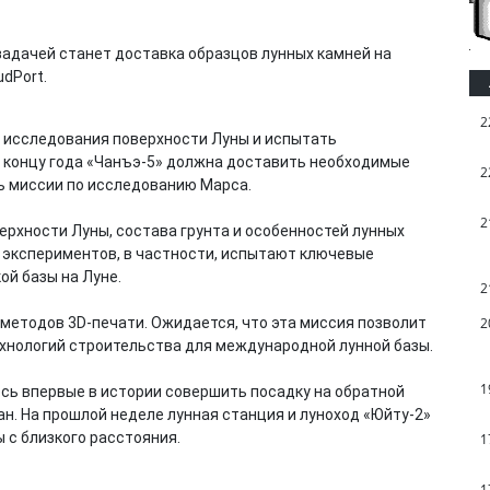
 задачей станет доставка образцов лунных камней на
dPort.
2
 исследования поверхности Луны и испытать
К концу года «Чанъэ-5» должна доставить необходимые
2
ть миссии по исследованию Марса.
2
ерхности Луны, состава грунта и особенностей лунных
х экспериментов, в частности, испытают ключевые
ой базы на Луне.
2
 методов 3D-печати. Ожидается, что эта миссия позволит
2
хнологий строительства для международной лунной базы.
1
ось впервые в истории совершить посадку на обратной
ан. На прошлой неделе лунная станция и луноход «Юйту-2»
 с близкого расстояния.
1
1