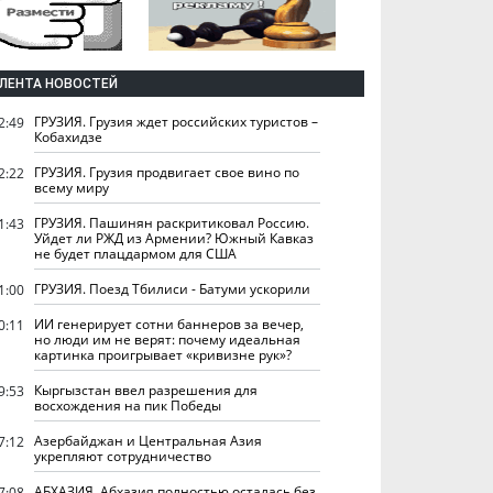
ЛЕНТА НОВОСТЕЙ
ГРУЗИЯ. Грузия ждет российских туристов –
2:49
Кобахидзе
ГРУЗИЯ. Грузия продвигает свое вино по
2:22
всему миру
ГРУЗИЯ. Пашинян раскритиковал Россию.
1:43
Уйдет ли РЖД из Армении? Южный Кавказ
не будет плацдармом для США
ГРУЗИЯ. Поезд Тбилиси - Батуми ускорили
1:00
ИИ генерирует сотни баннеров за вечер,
0:11
но люди им не верят: почему идеальная
картинка проигрывает «кривизне рук»?
Кыргызстан ввел разрешения для
9:53
восхождения на пик Победы
Азербайджан и Центральная Азия
7:12
укрепляют сотрудничество
АБХАЗИЯ. Абхазия полностью осталась без
7:08