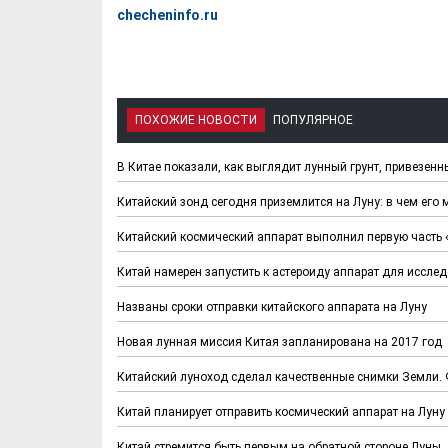
checheninfo.ru
ПОХОЖИЕ НОВОСТИ
ПОПУЛЯРНОЕ
В Китае показали, как выглядит лунный грунт, привезен
Китайский зонд сегодня приземлится на Луну: в чем его 
Китайский космический аппарат выполнил первую часть 
Китай намерен запустить к астероиду аппарат для иссле
Названы сроки отправки китайского аппарата на Луну
Новая лунная миссия Китая запланирована на 2017 год
Китайский луноход сделал качественные снимки Земли.
Китай планирует отправить космический аппарат на Луну
Китай стремится быть первым на обратной стороне Луны