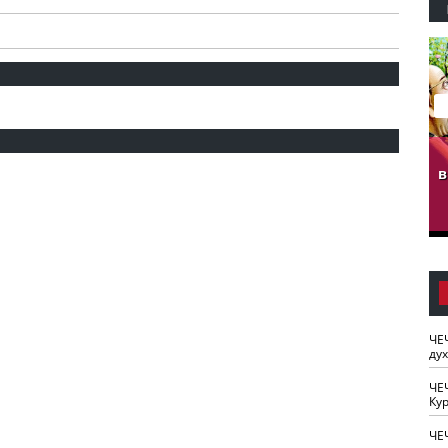
гузов.
ЧЕЧНЯ. Обарг Варин
ЧЕЧНЯ. Хьаьжин
ан"
илли
мурд - обарг Вара
в
к)
ЧЕ
ду
ЧЕ
Кур
ЧЕ