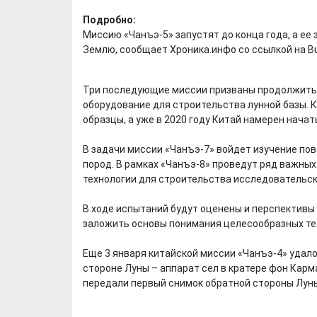
Подробно:
Миссию «Чанъэ-5» запустят до конца года, а ее
Землю, сообщает Хроника.инфо со ссылкой на Bu
Три последующие миссии призваны продолжить
оборудование для строительства лунной базы. 
образцы, а уже в 2020 году Китай намерен нача
В задачи миссии «Чанъэ-7» войдет изучение пов
пород. В рамках «Чанъэ-8» проведут ряд важны
технологии для строительства исследовательск
В ходе испытаний будут оценены и перспективы
заложить основы понимания целесообразных те
Еще 3 января китайской миссии «Чанъэ-4» удал
стороне Луны – аппарат сел в кратере фон Карм
передали первый снимок обратной стороны Луны