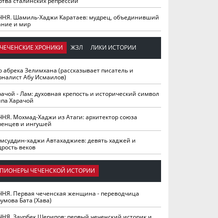
ртва сталинских репрессий
ЧНЯ. Шамиль-Хаджи Каратаев: мудрец, объединивший
ание и мир
ЧЕЧЕНСКИЕ ХРОНИКИ
ЖЗЛ
ЛИКИ ИСТОРИИ
о абрека Зелимхана (рассказывает писатель и
рналист Абу Исмаилов)
рачой - Лам: духовная крепость и исторический символ
йпа Харачой
ЧНЯ. Мохмад-Хаджи из Атаги: архитектор союза
ченцев и ингушей
мсуддин-хаджи Автахаджиев: девять хаджей и
дрость веков
ПИОНЕРЫ ЧЕЧЕНСКОЙ ИСТОРИИ
ЧНЯ. Первая чеченская женщина - переводчица
умова Бата (Хава)
ЧНЯ. Заурбек Шерипов: первый чеченский историк и