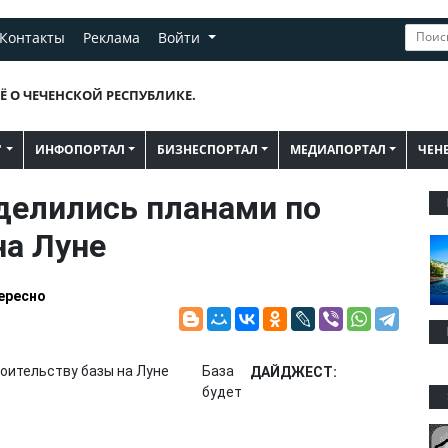
Контакты
Реклама
Войти
Ё О ЧЕЧЕНСКОЙ РЕСПУБЛИКЕ.
"
ИНФОПОРТАЛ
БИЗНЕСПОРТАЛ
МЕДИАПОРТАЛ
ЧЕН
делились планами по
на Луне
ересно
База
ДАЙДЖЕСТ:
будет