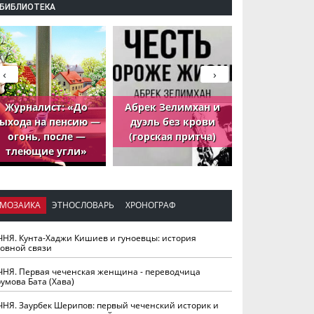
БИБЛИОТЕКА
‹
›
Журналист: «До
Абрек Зелимхан и
Абрек Зели
ыхода на пенсию —
дуэль без крови
петух, ко
огонь, после —
(горская притча)
принёс де
тлеющие угли»
МОЗАИКА
ЭТНОСЛОВАРЬ
ХРОНОГРАФ
ЧНЯ. Кунта-Хаджи Кишиев и гуноевцы: история
ховной связи
ЧНЯ. Первая чеченская женщина - переводчица
умова Бата (Хава)
ЧНЯ. Заурбек Шерипов: первый чеченский историк и