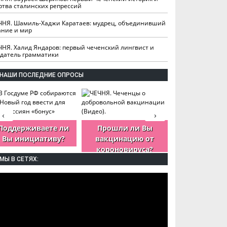
ртва сталинских репрессий
ЧНЯ. Шамиль-Хаджи Каратаев: мудрец, объединивший
ание и мир
ЧНЯ. Халид Яндаров: первый чеченский лингвист и
здатель грамматики
НАШИ ПОСЛЕДНИЕ ОПРОСЫ
‹
›
Поддерживаете ли
Прошли ли Вы
Как Вы оцен
Вы инициативу?
вакцинацию от
деятельность
короновируса?
ЧР?
МЫ В СЕТЯХ: