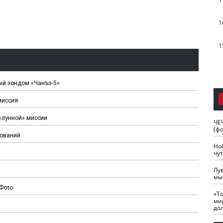
1
1
ный зондом «Чанъэ-5»
миссия
«лунной» миссии
ЧЕ
(ф
дований
Но
чу
Лу
мы
 Фото
«Т
ми
до