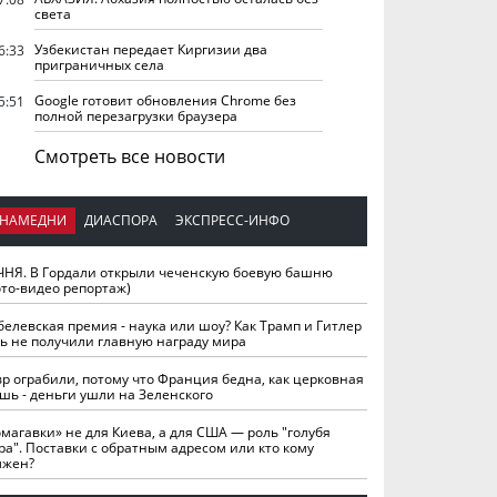
света
Узбекистан передает Киргизии два
6:33
приграничных села
Google готовит обновления Chrome без
5:51
полной перезагрузки браузера
Смотреть все новости
НАМЕДНИ
ДИАСПОРА
ЭКСПРЕСС-ИНФО
ЧНЯ. В Гордали открыли чеченскую боевую башню
ото-видео репортаж)
белевская премия - наука или шоу? Как Трамп и Гитлер
ть не получили главную награду мира
вр ограбили, потому что Франция бедна, как церковная
шь - деньги ушли на Зеленского
омагавки» не для Киева, а для США — роль "голубя
ра". Поставки с обратным адресом или кто кому
лжен?