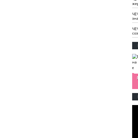
же
ЧЕ
зн
ЧЕ
со
изайн
Одобряете ли вы
Нужна ли "хартия
Ахмат"
антитабачный
ответственного
законопроект?
блогера"?