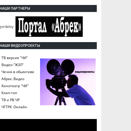
НАШИ ПАРТНЕРЫ
НАШИ ВИДЕОПРОЕКТЫ
ТВ версия "ЧИ"
Видео-"ЖЗЛ"
Чечня в обьективе
Абрек. Видео
Кинотеатр "ЧИ"
Клип-топ
ТВ и РВ ЧР
ЧГТРК. Онлайн
а