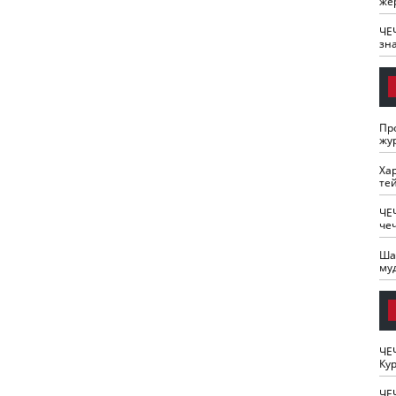
же
ЧЕ
зн
Пр
жу
Ха
те
ЧЕ
че
Ша
му
ЧЕ
Кур
ЧЕ