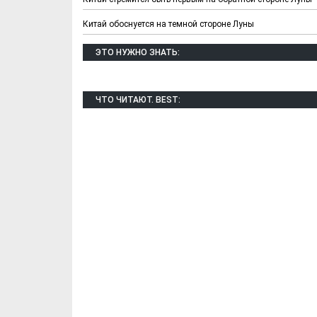
Китай обоснуется на темной стороне Луны
ЭТО НУЖНО ЗНАТЬ:
ЧТО ЧИТАЮТ. BEST:
Х. Гапураев. Капкан
ЧЕЧНЯ. А. Ту
для Зелимхана (Отр.
"Зелимх
из романа «1овда»)
(Отрыво