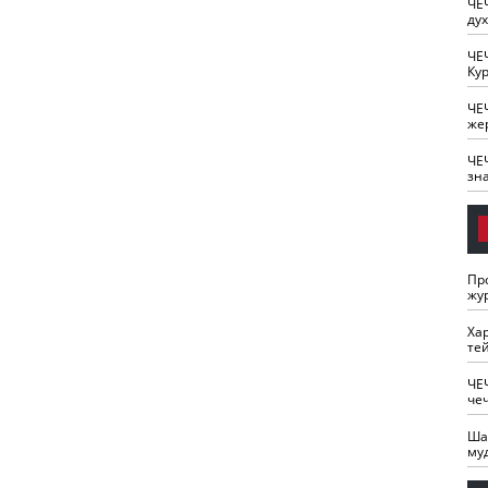
ЧЕ
ду
ЧЕ
Кур
ЧЕ
же
ЧЕ
зн
Пр
жу
Ха
те
ЧЕ
че
Ша
му