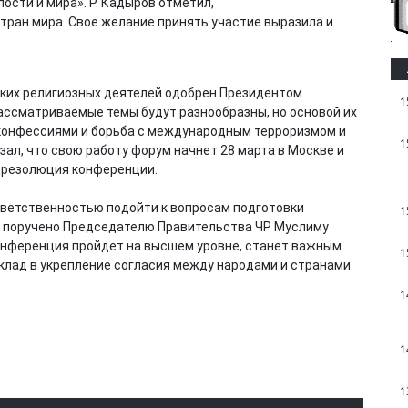
ости и мира». Р. Кадыров отметил,
стран мира. Свое желание принять участие выразила и
ких религиозных деятелей одобрен Президентом
1
ссматриваемые темы будут разнообразны, но основой их
конфессиями и борьба с международным терроризмом и
1
ал, что свою работу форум начнет 28 марта в Москве и
а резолюция конференции.
ответственностью подойти к вопросам подготовки
1
м поручено Председателю Правительства ЧР Муслиму
конференция пройдет на высшем уровне, станет важным
1
клад в укрепление согласия между народами и странами.
1
1
1