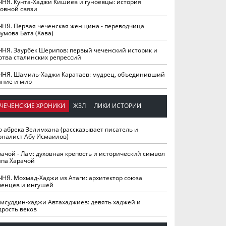
ЧНЯ. Кунта-Хаджи Кишиев и гуноевцы: история
ховной связи
ЧНЯ. Первая чеченская женщина - переводчица
умова Бата (Хава)
ЧНЯ. Заурбек Шерипов: первый чеченский историк и
ртва сталинских репрессий
ЧНЯ. Шамиль-Хаджи Каратаев: мудрец, объединивший
ание и мир
ЧЕЧЕНСКИЕ ХРОНИКИ
ЖЗЛ
ЛИКИ ИСТОРИИ
о абрека Зелимхана (рассказывает писатель и
рналист Абу Исмаилов)
рачой - Лам: духовная крепость и исторический символ
йпа Харачой
ЧНЯ. Мохмад-Хаджи из Атаги: архитектор союза
ченцев и ингушей
мсуддин-хаджи Автахаджиев: девять хаджей и
дрость веков