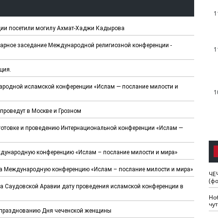
1
ии посетили могилу Ахмат-Хаджи Кадырова
нарное заседание Международной религиозной конференции -
1
ция.
народной исламской конференции «Ислам — послание милости и
1
проведут в Москве и Грозном
дготовке и проведению Интернациональной конференции «Ислам —
ждународную конференцию «Ислам – послание милости и мира»
на Международную конференцию «Ислам – послание милости и мира»
ЧЕ
(ф
ва Саудовской Аравии дату проведения исламской конференции в
Но
чу
к празднованию Дня чеченской женщины