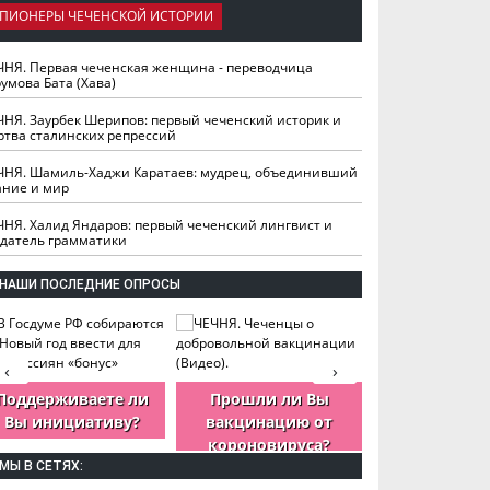
ПИОНЕРЫ ЧЕЧЕНСКОЙ ИСТОРИИ
ЧНЯ. Первая чеченская женщина - переводчица
умова Бата (Хава)
ЧНЯ. Заурбек Шерипов: первый чеченский историк и
ртва сталинских репрессий
ЧНЯ. Шамиль-Хаджи Каратаев: мудрец, объединивший
ание и мир
ЧНЯ. Халид Яндаров: первый чеченский лингвист и
здатель грамматики
НАШИ ПОСЛЕДНИЕ ОПРОСЫ
‹
›
Поддерживаете ли
Прошли ли Вы
Как Вы оцен
Вы инициативу?
вакцинацию от
деятельность
короновируса?
ЧР?
МЫ В СЕТЯХ: