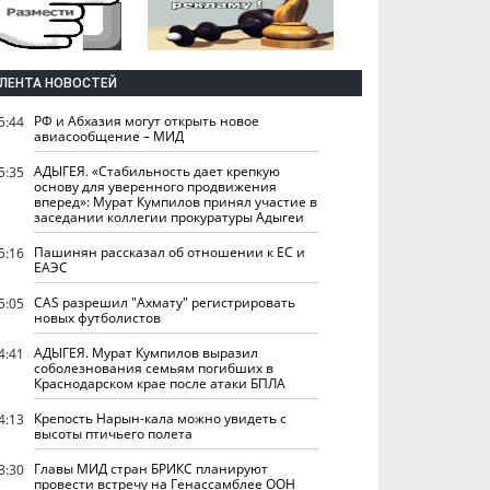
ЛЕНТА НОВОСТЕЙ
РФ и Абхазия могут открыть новое
5:44
авиасообщение – МИД
АДЫГЕЯ. «Стабильность дает крепкую
5:35
основу для уверенного продвижения
вперед»: Мурат Кумпилов принял участие в
заседании коллегии прокуратуры Адыгеи
Пашинян рассказал об отношении к ЕС и
5:16
ЕАЭС
CAS разрешил "Ахмату" регистрировать
5:05
новых футболистов
АДЫГЕЯ. Мурат Кумпилов выразил
4:41
соболезнования семьям погибших в
Краснодарском крае после атаки БПЛА
Крепость Нарын-кала можно увидеть с
4:13
высоты птичьего полета
Главы МИД стран БРИКС планируют
3:30
провести встречу на Генассамблее ООН