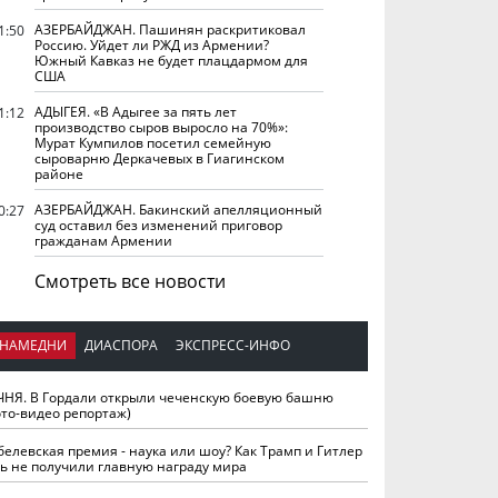
АЗЕРБАЙДЖАН. Пашинян раскритиковал
1:50
Россию. Уйдет ли РЖД из Армении?
Южный Кавказ не будет плацдармом для
США
АДЫГЕЯ. «В Адыгее за пять лет
1:12
производство сыров выросло на 70%»:
Мурат Кумпилов посетил семейную
сыроварню Деркачевых в Гиагинском
районе
АЗЕРБАЙДЖАН. Бакинский апелляционный
0:27
суд оставил без изменений приговор
гражданам Армении
Смотреть все новости
НАМЕДНИ
ДИАСПОРА
ЭКСПРЕСС-ИНФО
ЧНЯ. В Гордали открыли чеченскую боевую башню
ото-видео репортаж)
белевская премия - наука или шоу? Как Трамп и Гитлер
ть не получили главную награду мира