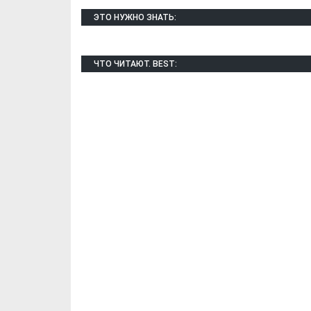
ЭТО НУЖНО ЗНАТЬ:
ЧТО ЧИТАЮТ. BEST:
Х. Гапураев. Капкан
ЧЕЧНЯ. А. Ту
для Зелимхана (Отр.
"Зелимх
из романа «1овда»)
(Отрыво