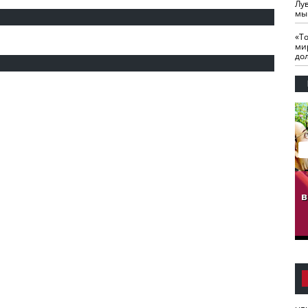
Лу
мы
«Т
ми
до
гузов.
ЧЕЧНЯ. Обарг Варин
ЧЕЧНЯ. Хьаьжин
ан"
илли
мурд - обарг Вара
в
к)