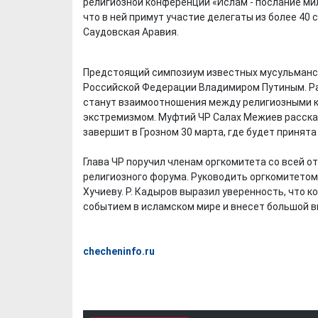
религиозной конференции «Ислам - послание мил
что в ней примут участие делегаты из более 40 
Саудовская Аравия.
Предстоящий симпозиум известных мусульманс
Российской Федерации Владимиром Путиным. Ра
станут взаимоотношения между религиозными 
экстремизмом. Муфтий ЧР Салах Межиев рассказ
завершит в Грозном 30 марта, где будет принят
Глава ЧР поручил членам оргкомитета со всей 
религиозного форума. Руководить оргкомитето
Хучиеву. Р. Кадыров выразил уверенность, что 
событием в исламском мире и внесет большой в
checheninfo.ru