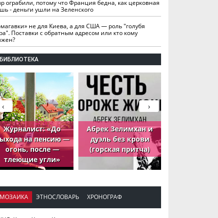
вр ограбили, потому что Франция бедна, как церковная
шь - деньги ушли на Зеленского
омагавки» не для Киева, а для США — роль "голубя
ра". Поставки с обратным адресом или кто кому
лжен?
БИБЛИОТЕКА
‹
›
Журналист: «До
Абрек Зелимхан и
Абрек Зели
ыхода на пенсию —
дуэль без крови
петух, ко
огонь, после —
(горская притча)
принёс де
тлеющие угли»
МОЗАИКА
ЭТНОСЛОВАРЬ
ХРОНОГРАФ