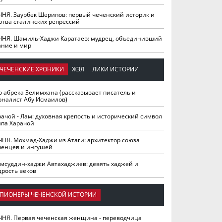
ЧНЯ. Заурбек Шерипов: первый чеченский историк и
ртва сталинских репрессий
ЧНЯ. Шамиль-Хаджи Каратаев: мудрец, объединивший
ание и мир
ЧЕЧЕНСКИЕ ХРОНИКИ
ЖЗЛ
ЛИКИ ИСТОРИИ
о абрека Зелимхана (рассказывает писатель и
рналист Абу Исмаилов)
рачой - Лам: духовная крепость и исторический символ
йпа Харачой
ЧНЯ. Мохмад-Хаджи из Атаги: архитектор союза
ченцев и ингушей
мсуддин-хаджи Автахаджиев: девять хаджей и
дрость веков
ПИОНЕРЫ ЧЕЧЕНСКОЙ ИСТОРИИ
ЧНЯ. Первая чеченская женщина - переводчица