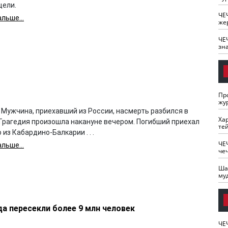
цели.
ЧЕ
льше...
же
ЧЕ
зн
Пр
жу
 Мужчина, приехавший из России, насмерть разбился в
Ха
 Трагедия произошла накануне вечером. Погибший приехал
те
 из Кабардино-Балкарии . . .
ЧЕ
льше...
че
Ша
му
да пересекли более 9 млн человек
ЧЕ