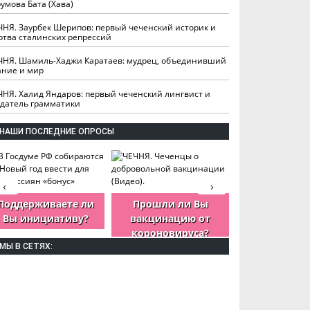
умова Бата (Хава)
ЧНЯ. Заурбек Шерипов: первый чеченский историк и
ртва сталинских репрессий
ЧНЯ. Шамиль-Хаджи Каратаев: мудрец, объединивший
ание и мир
ЧНЯ. Халид Яндаров: первый чеченский лингвист и
здатель грамматики
НАШИ ПОСЛЕДНИЕ ОПРОСЫ
‹
›
Поддерживаете ли
Прошли ли Вы
Как Вы оцен
Вы инициативу?
вакцинацию от
деятельность
короновируса?
ЧР?
МЫ В СЕТЯХ: