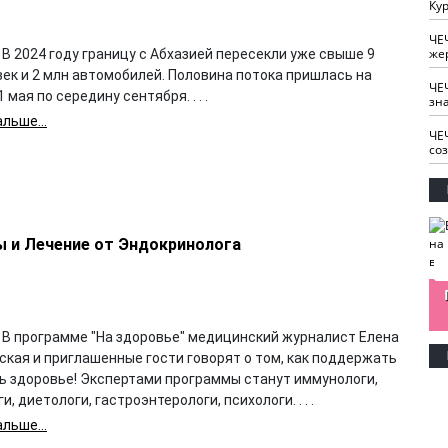
Кур
ЧЕ
же
В 2024 году границу с Абхазией пересекли уже свыше 9
ек и 2 млн автомобилей. Половина потока пришлась на
ЧЕ
 мая по середину сентября. . . .
зн
льше...
ЧЕ
со
ы и Лечение от Эндокринолога
изайн
Одобряете ли вы
Нужна ли "хартия
Ахмат"
антитабачный
ответственного
законопроект?
блогера"?
 В программе "На здоровье" медицинский журналист Елена
ская и приглашенные гости говорят о том, как поддержать
ть здоровье! Экспертами программы станут иммунологи,
и, диетологи, гастроэнтерологи, психологи. . . .
льше...