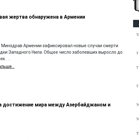
вая жертва обнаружена в Армении
1
 Минздрав Армении зафиксировал новые случаи смерти
адки Западного Нила. Общее число заболевших выросло до
1
 . . .
льше...
1
1
а достижение мира между Азербайджаном и
1
1
1