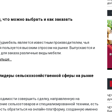
до
, что можно выбрать и как заказать
Гудмебель является известным производителем, чья
я пользуется высоким спросом на рынке. Выпускаются и
гузов.
ЧЕЧНЯ. Обарг Варин
ЧЕЧНЯ. Хьаьжин
 для заказа различные виды мебели.
ан"
илли
мурд - обарг Вара
в
к)
льше...
 лидеры сельскохозяйственной сферы на рынке
ЧЕ
ходимости совершить сделку, направленную на
ду
ение сельхозтоваров и специализированной техники, есть
ЧЕ
сть обратиться на онлайн-платформу, созданную именно
Кур