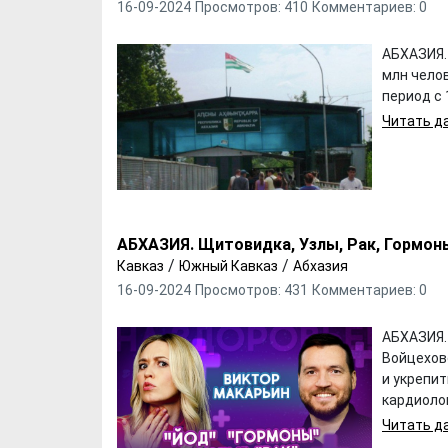
16-09-2024
Просмотров: 410
Комментариев: 0
АБХАЗИЯ. 
млн челов
период с 1
Читать да
АБХАЗИЯ. Щитовидка, Узлы, Рак, Гормон
/
/
Кавказ
Южный Кавказ
Абхазия
16-09-2024
Просмотров: 431
Комментариев: 0
Хотели бы Вы
Выбираем д
переехать в другой
формы ФК "
регион РФ?
АБХАЗИЯ.
Войцехов
и укрепи
кардиолог
Читать да