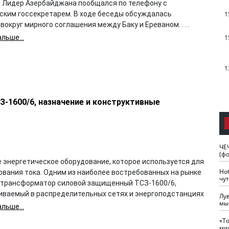
 Лидер Азербайджана пообщался по телефону с
1
ским госсекретарем. В ходе беседы обсуждалась
вокруг мирного соглашения между Баку и Ереваном. . . .
1
льше...
1
1600/6, назначение и конструктивные
ЧЕ
(ф
 энергетическое оборудование, которое используется для
Но
ования тока. Одним из наиболее востребованных на рынке
чу
 трансформатор силовой защищенный ТСЗ-1600/6,
иваемый в распределительных сетях и энергоподстанциях
Лу
мы
льше...
«Т
ми