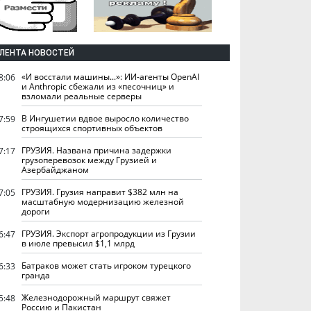
ЛЕНТА НОВОСТЕЙ
«И восстали машины...»: ИИ-агенты OpenAI
8:06
и Anthropic сбежали из «песочниц» и
взломали реальные серверы
В Ингушетии вдвое выросло количество
7:59
строящихся спортивных объектов
ГРУЗИЯ. Названа причина задержки
7:17
грузоперевозок между Грузией и
Азербайджаном
ГРУЗИЯ. Грузия направит $382 млн на
7:05
масштабную модернизацию железной
дороги
ГРУЗИЯ. Экспорт агропродукции из Грузии
6:47
в июле превысил $1,1 млрд
Батраков может стать игроком турецкого
6:33
гранда
Железнодорожный маршрут свяжет
5:48
Россию и Пакистан