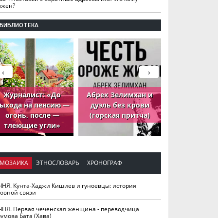
лжен?
БИБЛИОТЕКА
‹
›
Журналист: «До
Абрек Зелимхан и
Абрек Зели
ыхода на пенсию —
дуэль без крови
петух, ко
огонь, после —
(горская притча)
принёс де
тлеющие угли»
МОЗАИКА
ЭТНОСЛОВАРЬ
ХРОНОГРАФ
ЧНЯ. Кунта-Хаджи Кишиев и гуноевцы: история
ховной связи
ЧНЯ. Первая чеченская женщина - переводчица
умова Бата (Хава)