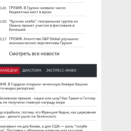
ГРУЗИЯ. В Грузии назвали число
5:45
бюджетных мест в вузах
"Кусочек хлеба": театральная труппа из
5:00
Омана примет участие в фестивале в
Кинешме
ГРУЗИЯ. Агентство S&P Global улучшило
3:27
экономические перспективы Грузии
Смотреть все новости
НАМЕДНИ
ДИАСПОРА
ЭКСПРЕСС-ИНФО
ЧНЯ. В Гордали открыли чеченскую боевую башню
ото-видео репортаж)
белевская премия - наука или шоу? Как Трамп и Гитлер
ть не получили главную награду мира
вр ограбили, потому что Франция бедна, как церковная
шь - деньги ушли на Зеленского
омагавки» не для Киева, а для США — роль "голубя
ра". Поставки с обратным адресом или кто кому