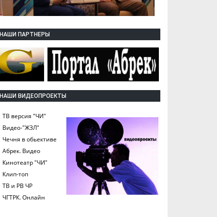
НАШИ ПАРТНЕРЫ
НАШИ ВИДЕОПРОЕКТЫ
ТВ версия "ЧИ"
Видео-"ЖЗЛ"
Чечня в обьективе
Абрек. Видео
Кинотеатр "ЧИ"
Клип-топ
ТВ и РВ ЧР
ЧГТРК. Онлайн