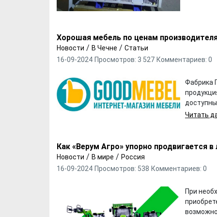
Хорошая мебель по ценам производителя
/
/
Новости
В Чечне
Статьи
16-09-2024
Просмотров: 3 527
Комментариев: 0
Фабрика 
продукци
Х. Гапураев. Капкан
ЧЕЧНЯ. А. Ту
доступны
для Зелимхана (Отр.
"Зелимх
из романа «1овда»)
(Отрыво
Читать да
Как «Верум Агро» упорно продвигается в
/
/
Новости
В мире
Россия
16-09-2024
Просмотров: 538
Комментариев: 0
При необ
приобрет
возможно