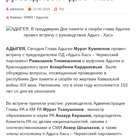
adminch
22-05-2019
782
Кавказ
/
ЮФО
/
Адыгея
АДЫГЕЯ.
Сегодня Глава Адыгеи
Мурат Кумпилов
провел
встречу с председателем ОД «Адыгэ-Хасэ – Черкесский
парламент
Рамазаном Тлемешоком
и муфтием Адыгеи и
Краснодарского края
Аскарбием Кардановым
. Были
обсуждены вопросы, посвященные проведению в
республике Дня памяти и скорби по жертвам Кавказской
войны XIX века. Напомним, что в этом году исполняется 155
лет со дня её окончания.
Во встрече приняли участие: руководитель Администрации
Главы РА и КМ РА
Мурат Тхакушинов
, министр
образования и науки РА
Анзаур Керашев,
председатель
Комитета РА по делам национальностей, связям с
соотечественниками и СМИ
Аскер Шхалахов,
а также
члены исполкома
«
Адыгэ-Хасэ – Черкесский парламент».